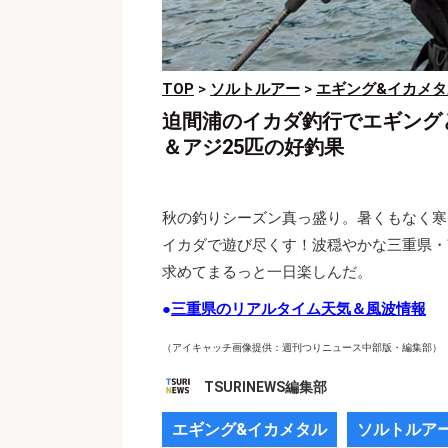
TOP
>
ソルトルアー
>
エギング&イカメタ
迫間浦のイカダ釣行でエギング
＆アジ25匹の好釣果
秋の釣りシーズン真っ盛り。暑くもなく寒
イカダで遊び尽くす！波穏やかな三重県・
求めてまるっと一日楽しんだ。
●
三重県のリアルタイム天気＆風波情報
（アイキャッチ画像提供：週刊つりニュース中部版・編集部）
TSURINEWS編集部
エギング&イカメタル
ソルトルア