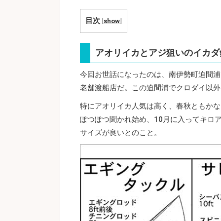
目次
[
show
]
アオリイカとアジ狙いのイカダ
今回お世話になったのは、南伊勢町迫間浦
老舗渡船店だ。この迫間浦でクロダイ以外
特にアオリイカ人気は高く、春秋ともかな
ぽつぽつ聞かれ始め、10月に入ってキロ
サイズが良いとのこと。