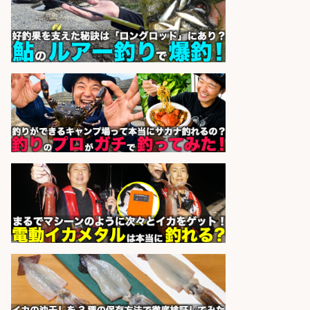
オーケー株式会社
会社名
sponsored by 求人ボックス
レジカウンター/お釣りの計算不要
の簡単レジ 未経験も安心の研修あり
1日2h
オーケー株式会社
会社名
sponsored by 求人ボックス
レジカウンター/夕方勤務で時給UP
お釣りの計算不要の簡単レジ1日2時
間
オーケー株式会社
会社名
sponsored by 求人ボックス
レジカウンター/お釣りの計算不要