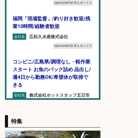
sponsored by 求人ボックス
福岡「現場監督」/釣り好き歓迎/残
業10時間/経験者歓迎
広松久水産株式会社
会社名
sponsored by 求人ボックス
コンビニ/広島県/調理なし・軽作業
スタート お魚のパック詰め 品出し/
週4日から勤務OK/希望休が取得で
きる
株式会社ホットスタッフ五日市
会社名
sponsored by 求人ボックス
レジカウンター/お釣りの計算不要
特集
の簡単レジ 未経験も安心の研修あり
1日2h