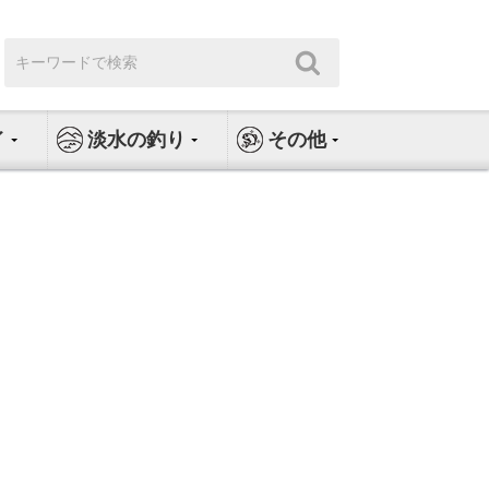
検
検
索:
索
イ
淡水の釣り
その他