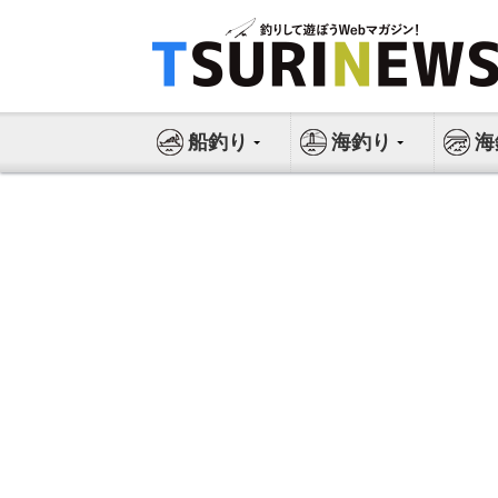
コ
ン
テ
ン
ツ
船釣り
海釣り
海
へ
ス
キ
ッ
プ