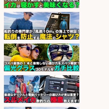
の簡単レジ 未経験も安心の研修あり
1日2h
オーケー株式会社
会社名
sponsored by 求人ボックス
レジカウンター/お釣りの計算不要
の簡単レジ 未経験も安心の研修あり
1日2h
オーケー株式会社
会社名
sponsored by 求人ボックス
「魚の養殖に関するプロジェクト 」
試験実験業務/総合メーカーでのお
仕事です
株式会社スタッフサービス エン
会社名
ジニアガイド