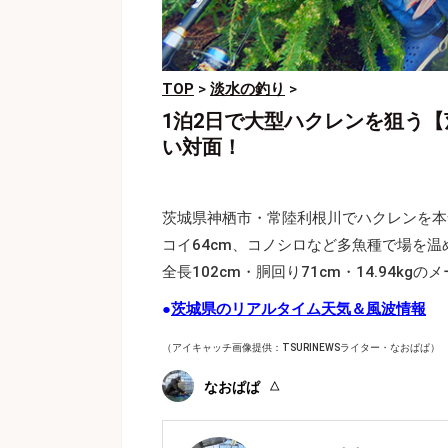
TOP
>
淡水の釣り
>
1泊2日で大型ハクレンを狙う
い対面！
茨城県神栖市・常陸利根川でハクレンを本
コイ64cm、コノシロなど多魚種で場を
全長102cm・胴回り71cm・14.94
●
茨城県のリアルタイム天気＆風波情報
（アイキャッチ画像提供：TSURINEWSライター・なおぱぱ）
なおぱぱ