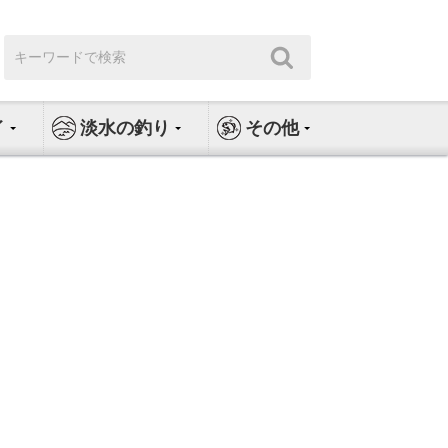
検
検
索:
索
イ
淡水の釣り
その他