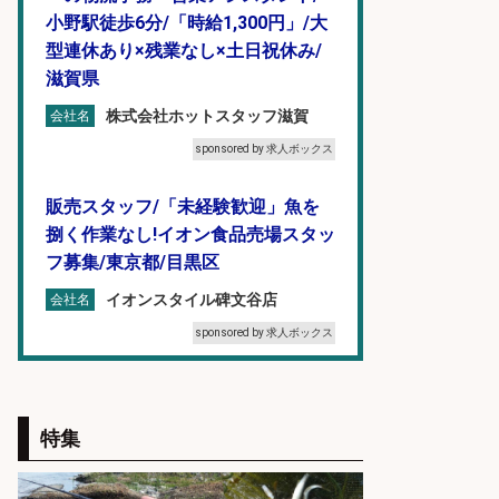
小野駅徒歩6分/「時給1,300円」/大
型連休あり×残業なし×土日祝休み/
滋賀県
株式会社ホットスタッフ滋賀
会社名
sponsored by 求人ボックス
販売スタッフ/「未経験歓迎」魚を
捌く作業なし!イオン食品売場スタッ
フ募集/東京都/目黒区
イオンスタイル碑文谷店
会社名
sponsored by 求人ボックス
精肉・青果・鮮魚販売/「志布志
市」お魚のカットや商品の陳列業
特集
務/「時給1,150円〜」/時間選べる×
未経験歓迎×残業少なめ/鹿児島県/