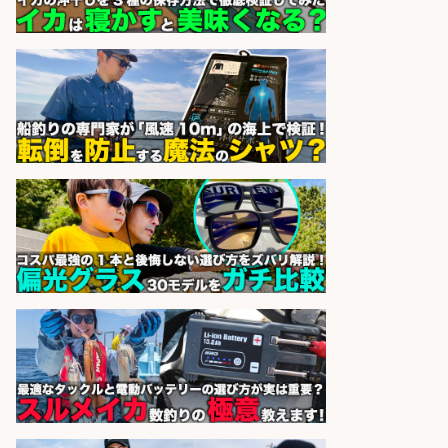
株式会社ホットスタッフ鹿児島
会社名
sponsored by 求人ボックス
日払いOKで即日収入/製造スタッフ/
「堺市堺区」入社祝金10万円/堺市
堺区の工場で自転車部品や釣り具の
組立/日払いOK・未経験歓迎&土日
祝休みで年間休日126日/大阪府
パーソルファクトリーパートナ
会社名
ーズ株式会社
sponsored by 求人ボックス
日払いOKで即日収入/販売スタッフ/
「調理なし・軽作業スタート」お魚
のパック詰め&品出し/週4日から勤
務OK/希望休が取得できる/広島県
株式会社ホットスタッフ五日市
会社名