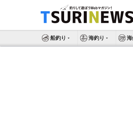
コ
ン
テ
ン
ツ
船釣り
海釣り
海
へ
ス
キ
ッ
プ