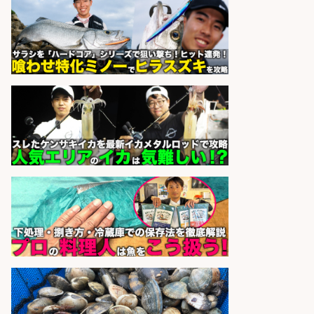
sponsored by 求人ボックス
精肉・青果・鮮魚販売/「志布志
市」「時給1,150円〜」志布志駅か
ら車5分/お魚のカットや商品の陳列
業務/残業少なめ×車通勤OK×時間選
べる/鹿児島県/志布志市
株式会社ホットスタッフ鹿児島
会社名
sponsored by 求人ボックス
日払いOKで即日収入/営業事務/「時
給1,425円」沼津市足高の釣り具メ
ーカーで受注処理やデータ入力の営
業事務/未経験歓迎・服装髪色自由/
静岡県/沼津市
株式会社セイノースタッフサー
会社名
ビス