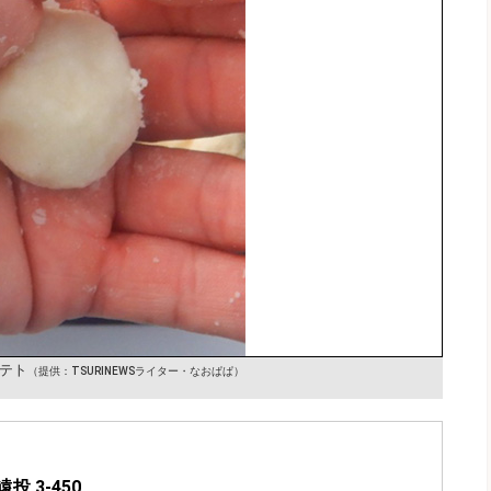
゚テト
（提供：TSURINEWSライター・なおぱぱ）
遠投 3-450