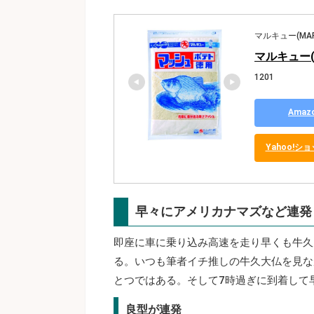
マルキュー(MAR
マルキュー(
1201
Ama
Yahoo!
早々にアメリカナマズなど連発
即座に車に乗り込み高速を走り早くも牛久
る。いつも筆者イチ推しの牛久大仏を見な
とつではある。そして7時過ぎに到着して
良型が連発