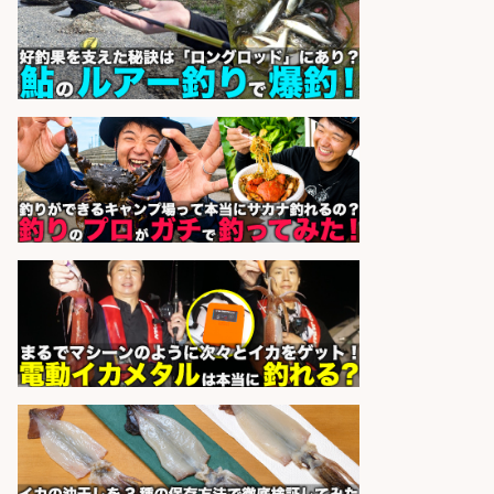
志布志市
株式会社ホットスタッフ鹿児島
会社名
sponsored by 求人ボックス
精肉・青果・鮮魚販売/「志布志
市」お魚のカットや商品の陳列スタ
ッフ/志布志市/「時給1,150円〜」/
未経験歓迎×残業少なめ×車通勤OK/
鹿児島県
株式会社ホットスタッフ鹿児島
会社名
sponsored by 求人ボックス
精肉・青果・鮮魚販売/「志布志
市」「時給1,150円〜」志布志市周
辺でお魚のカットや商品の陳列スタ
ッフ/未経験歓迎×残業少なめ×車通
勤OK/鹿児島県/志布志市