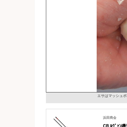
エサはマッシュホ
浜田商会
CB ﾙｳﾞｧﾝ磯