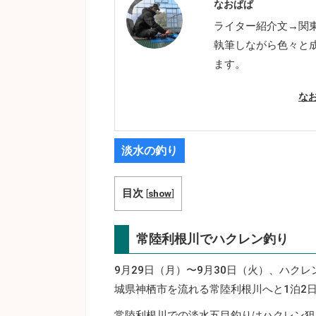
なおぱぱ
ライター紹介文→関
執筆しながら色々と
ます。
な
淡水の釣り
目次
[
show
]
常陸利根川でハクレン釣り
9月29日（月）〜9月30日（火）、ハク
城県神栖市を流れる常陸利根川へと1泊2
常陸利根川での淡水五目釣りはハクレン狙