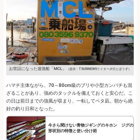
お世話になった遊漁船「MCL」
（提供：TSURINEWSライター夕日とぼうず）
ハマチ主体ながら、70～80cm級のブリや小型カンパチも混
ざることがあり、強めのタックルを備えておくと安心だ。こ
の日は前日までの強風が収まり、一転してベタ凪。朝から絶
好の釣り日和となった。
今さら聞けない青物ジギングのキホン ジグの
形状別の特徴と使い分け術