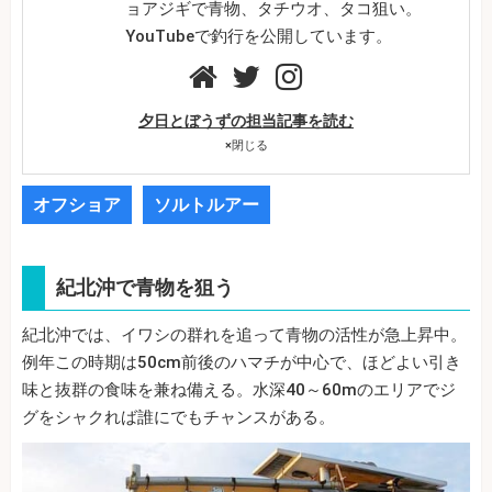
ョアジギで青物、タチウオ、タコ狙い。
YouTubeで釣行を公開しています。
夕日とぼうずの担当記事を読む
×
閉じる
オフショア
ソルトルアー
紀北沖で青物を狙う
紀北沖では、イワシの群れを追って青物の活性が急上昇中。
例年この時期は50cm前後のハマチが中心で、ほどよい引き
味と抜群の食味を兼ね備える。水深40～60mのエリアでジ
グをシャクれば誰にでもチャンスがある。