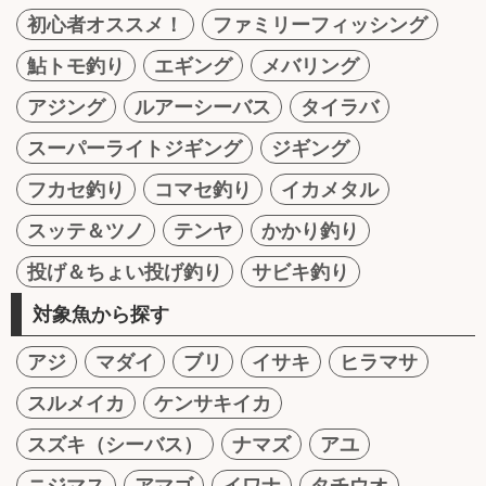
初心者オススメ！
ファミリーフィッシング
鮎トモ釣り
エギング
メバリング
アジング
ルアーシーバス
タイラバ
スーパーライトジギング
ジギング
フカセ釣り
コマセ釣り
イカメタル
スッテ＆ツノ
テンヤ
かかり釣り
投げ＆ちょい投げ釣り
サビキ釣り
対象魚から探す
アジ
マダイ
ブリ
イサキ
ヒラマサ
スルメイカ
ケンサキイカ
スズキ（シーバス）
ナマズ
アユ
ニジマス
アマゴ
イワナ
タチウオ