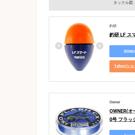
タックル図
釣研
釣研 LF ス
Ama
Yahoo!
Owner
OWNER(オ
0号 フラッ