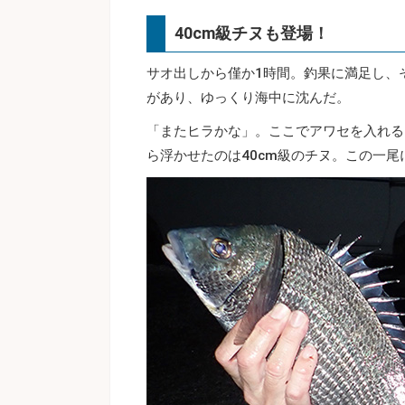
40cm級チヌも登場！
サオ出しから僅か1時間。釣果に満足し、
があり、ゆっくり海中に沈んだ。
「またヒラかな」。ここでアワセを入れる
ら浮かせたのは40cm級のチヌ。この一尾