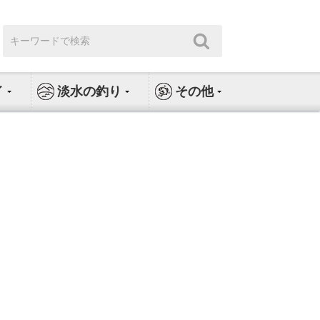
検
検
索:
索
イ
淡水の釣り
その他