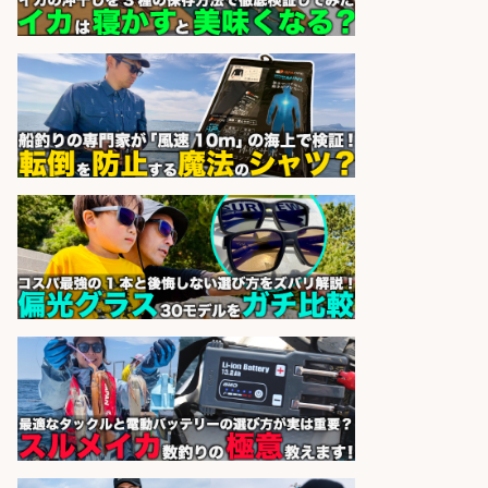
居酒屋/レストランサービス・ホー
ルスタッフ/扱う魚は鮮度抜群!大衆
酒場で元気に働くホールスタッフを
募集
アカマル屋鮮魚店 大山店
会社名
sponsored by 求人ボックス
和食, 居酒屋/料理長・料理長候補/
「海なし県にうまい魚を」朝獲れ鮮
魚にこだわるお店
魚丸 鮮魚と炉端焼き 魚丸 彦根店
会社名
sponsored by 求人ボックス
和食, 居酒屋/調理見習い・調理補助/
新鮮な魚料理×おでんの和食居酒屋
の若手スタッフ
サカナのハチベエ 矢場町店
会社名