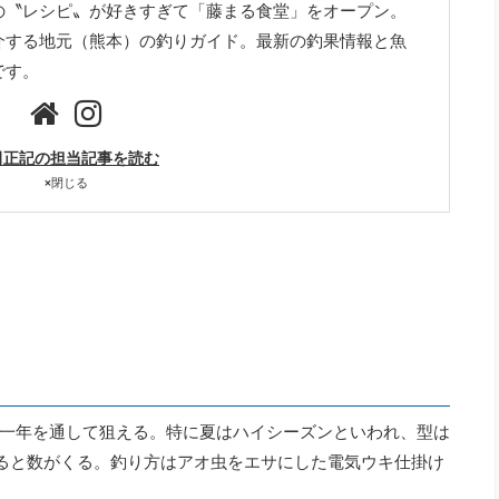
の〝レシピ〟が好きすぎて「藤まる食堂」をオープン。
介する地元（熊本）の釣りガイド。最新の釣果情報と魚
です。
田正記の担当記事を読む
×
閉じる
一年を通して狙える。特に夏はハイシーズンといわれ、型は
たると数がくる。釣り方はアオ虫をエサにした電気ウキ仕掛け