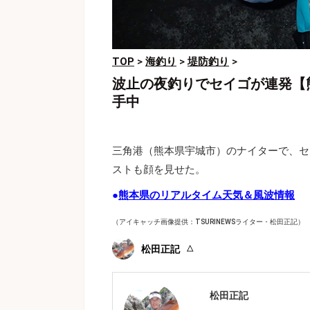
TOP
>
海釣り
>
堤防釣り
>
波止の夜釣りでセイゴが連発【
手中
三角港（熊本県宇城市）のナイターで、セ
ストも顔を見せた。
●
熊本県のリアルタイム天気＆風波情報
（アイキャッチ画像提供：TSURINEWSライター・松田正記）
松田正記
松田正記