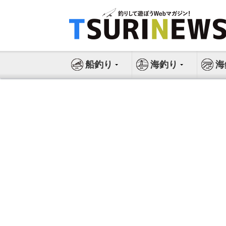
コ
ン
テ
ン
ツ
船釣り
海釣り
海
へ
ス
キ
ッ
プ