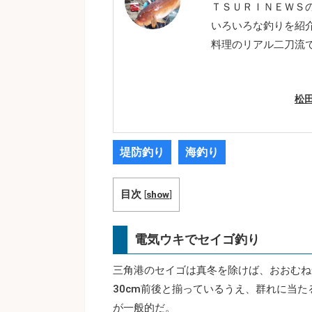
ＴＳＵＲＩＮＥＷＳ
いろいろな釣りを紹
料理のリアル二刀流
松
堤防釣り
海釣り
目次
[
show
]
電気ウキでセイゴ釣り
三角港のセイゴは真冬を除けば、おおむね
30cm前後と揃っているうえ、群れに当
が一般的だ。