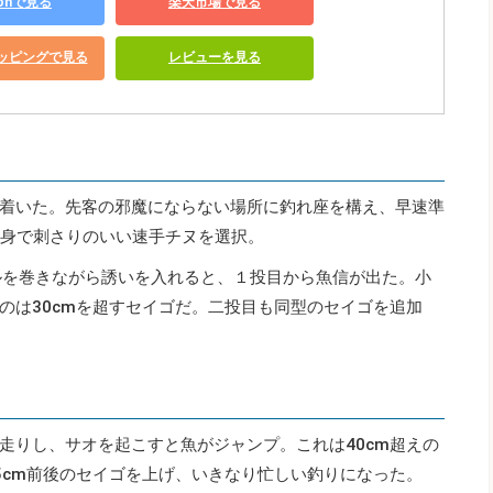
zonで見る
楽天市場で見る
ショッピングで見る
レビューを見る
着いた。先客の邪魔にならない場所に釣れ座を構え、早速準
細身で刺さりのいい速手チヌを選択。
ルを巻きながら誘いを入れると、１投目から魚信が出た。小
のは30cmを超すセイゴだ。二投目も同型のセイゴを追加
走りし、サオを起こすと魚がジャンプ。これは40cm超えの
5cm前後のセイゴを上げ、いきなり忙しい釣りになった。