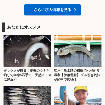
さらに求人情報を見る
あなたにオススメ
夕マヅメが勝負！夏夜のウナギ
江戸川放水路の桟橋でハゼ釣り
釣りで本命5匹手中 天然ミミズ
満喫【伊藤遊船】 ズル引き釣法
に好反応
が的中で80匹！