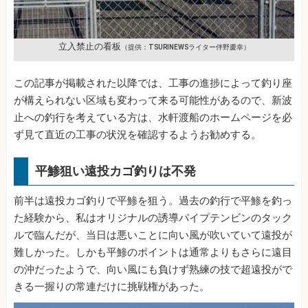
立入禁止の看板
（提供：TSURINEWSライター伴野慶幸）
この記事が掲載された以降では、工事の進捗によって釣り座
が構えられない区域も変わって来る可能性があるので、新波
止への釣行を考えている方は、水軒渡船のホームページを必
ず見て直近の工事の状況を確認するようお勧めする。
平鯵狙い遠投カゴ釣りは不発
前半は遠投カゴ釣りで平鯵を狙う。過去の釣行で平鯵を釣っ
た経験から、私はオリジナルの誘導パイプテンビンのタック
ルで臨んだが、当日は悪いことに向い風が吹いていて遠投が
難しかった。しかも平鯵のポイントは通常よりもさらに遠目
の沖だったようで、向い風にも負けず熟練の技で超遠投がで
きる一握りの常連だけに挑戦権があった。