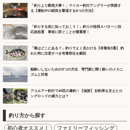
「釣りより断然大事！」マイカー釣行アングラーが実践す
る【運転中の眠気を撃退する6つの方法】
「釣りする前に知っておこう！」釣りの怪我４パターン別
応急処置 事前に防ぐことが最重要！
「毒はどこにある？」釣りでよく見かける【有毒魚5選】 釣
れた時に注意すべき有毒部位を解説
船酔いしないための5つの方法 専門家に聞く酔いのメカニ
ズムと対策
アユルアー釣行で40匹の爆釣！【滋賀】 好釣果を支えたロ
ングロッドの威力とは？
釣り方から探す
初心者オススメ！
ファミリーフィッシング