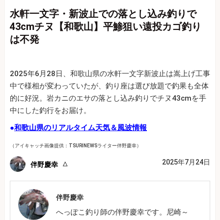
水軒一文字・新波止での落とし込み釣りで
43cmチヌ【和歌山】平鯵狙い遠投カゴ釣り
は不発
2025年6月28日、和歌山県の水軒一文字新波止は嵩上げ工事
中で様相が変わっていたが、釣り座は選び放題で釣果も全体
的に好況。岩カニのエサの落とし込み釣りでチヌ43cmを手
中にした釣行をお届け。
●
和歌山県のリアルタイム天気＆風波情報
（アイキャッチ画像提供：TSURINEWSライター伴野慶幸）
2025年7月24日
伴野慶幸
伴野慶幸
へっぽこ釣り師の伴野慶幸です。尼崎～