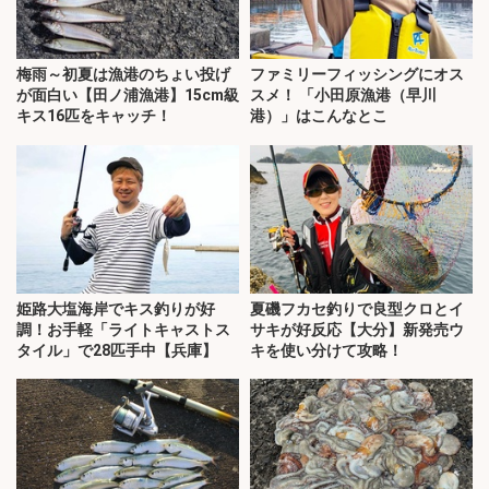
梅雨～初夏は漁港のちょい投げ
ファミリーフィッシングにオス
が面白い【田ノ浦漁港】15cm級
スメ！ 「小田原漁港（早川
キス16匹をキャッチ！
港）」はこんなとこ
姫路大塩海岸でキス釣りが好
夏磯フカセ釣りで良型クロとイ
調！お手軽「ライトキャストス
サキが好反応【大分】新発売ウ
タイル」で28匹手中【兵庫】
キを使い分けて攻略！