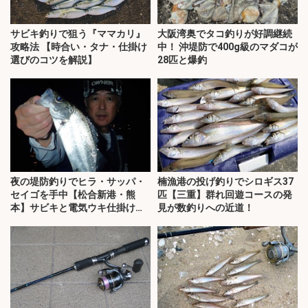
サビキ釣りで狙う『ママカリ』
大阪湾奥でタコ釣りが好調継続
攻略法 【時合い・タナ・仕掛け
中！ 沖堤防で400g級のマダコが
選びのコツを解説】
28匹と爆釣
夜の堤防釣りでヒラ・サッパ・
楠漁港の投げ釣りでシロギス37
セイゴを手中【松合新港・熊
匹【三重】群れ回遊コースの発
本】サビキと電気ウキ仕掛けで
見が数釣りへの近道！
攻略