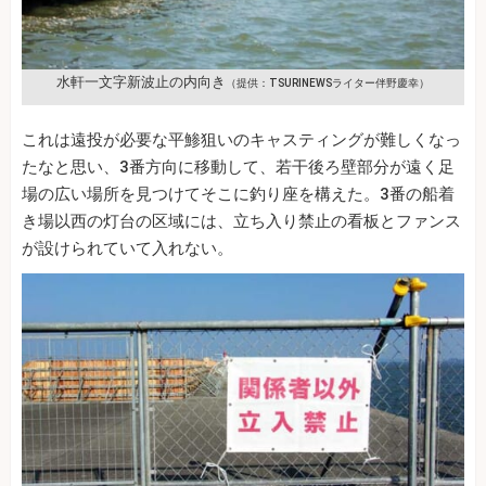
水軒一文字新波止の内向き
（提供：TSURINEWSライター伴野慶幸）
これは遠投が必要な平鯵狙いのキャスティングが難しくなっ
たなと思い、3番方向に移動して、若干後ろ壁部分が遠く足
場の広い場所を見つけてそこに釣り座を構えた。3番の船着
き場以西の灯台の区域には、立ち入り禁止の看板とファンス
が設けられていて入れない。