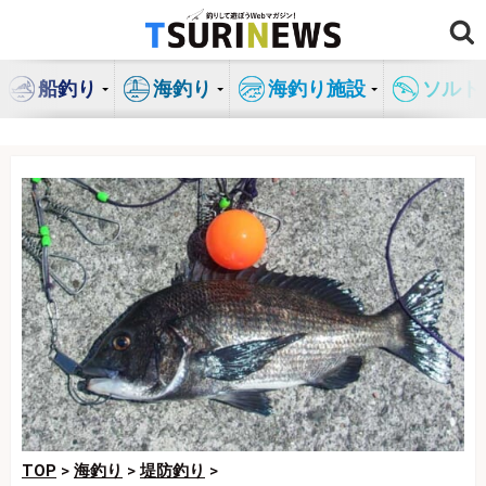
コ
ン
テ
船釣り
海釣り
海釣り施設
ソルト
ン
ツ
へ
ス
キ
ッ
プ
TOP
>
海釣り
>
堤防釣り
>