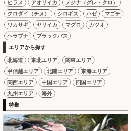
ヒラメ
アオリイカ
メジナ（グレ・クロ）
クロダイ（チヌ）
シロギス
ハゼ
マゴチ
ワカサギ
ヤリイカ
マグロ
カツオ
ヘラブナ
ブラックバス
エリアから探す
北海道
東北エリア
関東エリア
甲信越エリア
北陸エリア
東海エリア
関西エリア
中国エリア
四国エリア
九州エリア
海外
特集