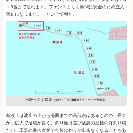
～3番まで渡れます。フェンスよりも奥側は安全のため立入
禁止になります。」という情報だ。
水軒一文字略図
（提供：TSURINEWSライター伴野慶幸）
新波止は波止の上から海面までの高低差はあるものの、長大
かつ広大で足場が良く、釣り座は選び放題の屈指の好釣り場
だが、工事の進捗次第で今後は釣りが出来なくなることもあ