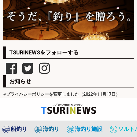
TSURINEWSをフォローする
お知らせ
※プライバシーポリシーを変更しました（2022年11月17日）
船釣り
海釣り
海釣り施設
ソルト