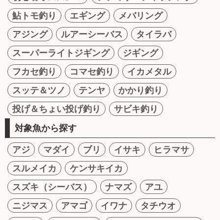
鮎トモ釣り
エギング
メバリング
アジング
ルアーシーバス
タイラバ
スーパーライトジギング
ジギング
フカセ釣り
コマセ釣り
イカメタル
スッテ＆ツノ
テンヤ
かかり釣り
投げ＆ちょい投げ釣り
サビキ釣り
対象魚から探す
アジ
マダイ
ブリ
イサキ
ヒラマサ
スルメイカ
ケンサキイカ
スズキ（シーバス）
ナマズ
アユ
ニジマス
アマゴ
イワナ
タチウオ