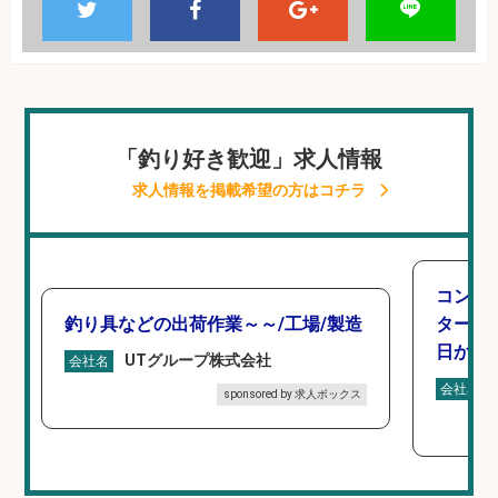
「釣り好き歓迎」求人情報
求人情報を掲載希望の方はコチラ
コンビ
釣り具などの出荷作業～～/工場/製造
タート 
日から
UTグループ株式会社
会社名
会社名
sponsored by 求人ボックス