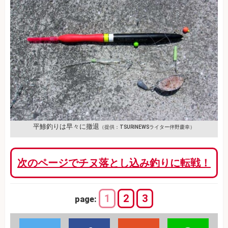
平鯵釣りは早々に撤退
（提供：TSURINEWSライター伴野慶幸）
次のページでチヌ落とし込み釣りに転戦！
1
2
3
page: