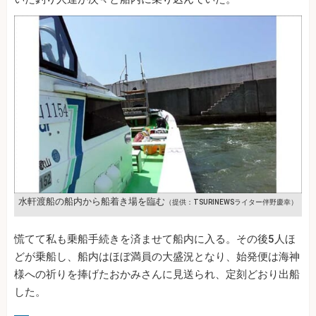
水軒渡船の船内から船着き場を臨む
（提供：TSURINEWSライター伴野慶幸）
慌てて私も乗船手続きを済ませて船内に入る。その後5人ほ
どが乗船し、船内はほぼ満員の大盛況となり、始発便は海神
様への祈りを捧げたおかみさんに見送られ、定刻どおり出船
した。