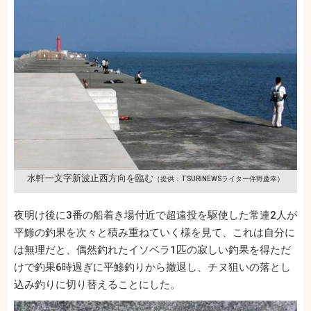
水軒一文字新波止西方向を臨む
（提供：TSURINEWSライター伴野慶幸）
夜明け後に3番の船着き場付近で超遠投を駆使した常連2人が
平鯵の釣果を次々と積み重ねていく様を見て、これは自分に
は無理だと、偶然釣れたイソベラ1匹の寂しい釣果を得ただ
けで釣果6時過ぎに平鯵釣りから撤退し、チヌ狙いの落とし
込み釣りに切り替えることにした。