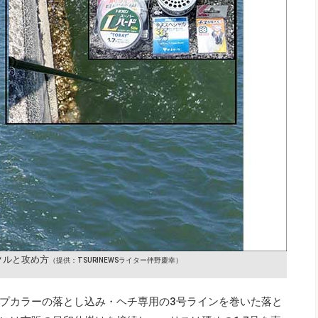
クルと攻め方
（提供：TSURINEWSライター伴野慶幸）
プカラーの落とし込み・ヘチ専用の3号ラインを巻いた落と