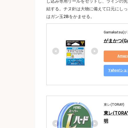
し込み専用リールをセットし、ラインの先
結する。チヌ針は大物に備えて口元にしっ
はガン玉2Bをかませる。
Gamakatsu(
がまかつ(Ga
Ama
Yahoo!
東レ(TORAY)
東レ(TORA
明