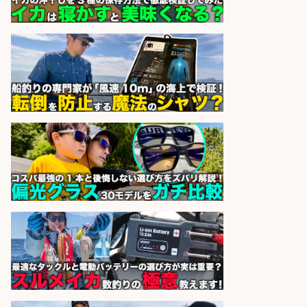
sponsored by 求人ボックス
釣り好き必見「釣具の設計開
発」/DAIWA公認製品/年休117日
株式会社スポーツライフプラネ
会社名
ッツ
sponsored by 求人ボックス
釣り具のかんたん軽作業/高収入/交
通費支給/制服貸与/正社員登用あり
株式会社REnista
会社名
sponsored by 求人ボックス
さらに求人情報を見る