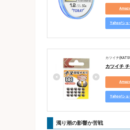
Ama
Yahoo!
カツイチ(KATSU
カツイチ チヌ
Ama
Yahoo!
濁り潮の影響か苦戦