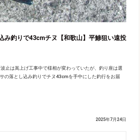
込み釣りで43cmチヌ【和歌山】平鯵狙い遠投
字新波止は嵩上げ工事中で様相が変わっていたが、釣り座は選
サの落とし込み釣りでチヌ43cmを手中にした釣行をお届
2025年7月24日