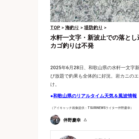
TOP
>
海釣り
>
堤防釣り
>
水軒一文字・新波止での落とし
カゴ釣りは不発
2025年6月28日、和歌山県の水軒一文
び放題で釣果も全体的に好況。岩カニのエ
け。
●
和歌山県のリアルタイム天気＆風波情報
（アイキャッチ画像提供：TSURINEWSライター伴野慶幸）
伴野慶幸