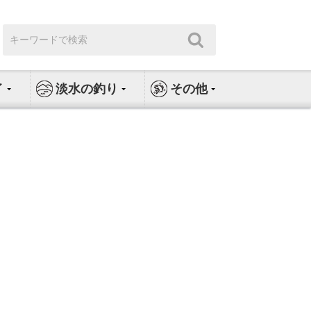
検
検
索:
索
イ
淡水の釣り
その他