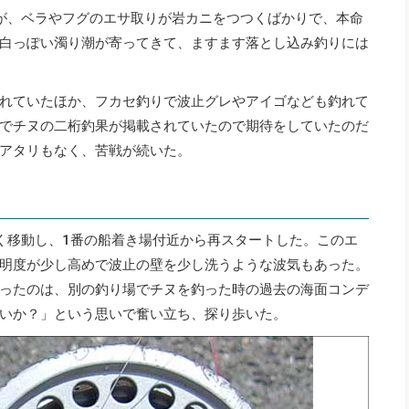
が、ベラやフグのエサ取りが岩カニをつつくばかりで、本命
白っぽい濁り潮が寄ってきて、ますます落とし込み釣りには
れていたほか、フカセ釣りで波止グレやアイゴなども釣れて
でチヌの二桁釣果が掲載されていたので期待をしていたのだ
アタリもなく、苦戦が続いた。
く移動し、1番の船着き場付近から再スタートした。このエ
明度が少し高めで波止の壁を少し洗うような波気もあった。
ったのは、別の釣り場でチヌを釣った時の過去の海面コンデ
いか？」という思いで奮い立ち、探り歩いた。