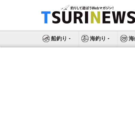
コ
ン
テ
ン
ツ
船釣り
海釣り
海
へ
ス
キ
ッ
プ