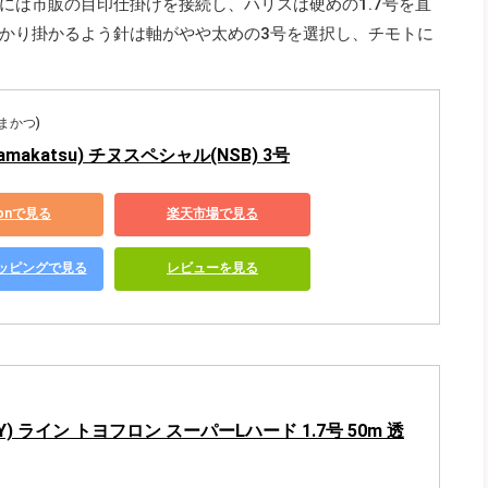
には市販の目印仕掛けを接続し、ハリスは硬めの1.7号を直
かり掛かるよう針は軸がやや太めの3号を選択し、チモトに
がまかつ)
makatsu) チヌスペシャル(NSB) 3号
zonで見る
楽天市場で見る
ショッピングで見る
レビューを見る
Y) ライン トヨフロン スーパーLハード 1.7号 50m 透