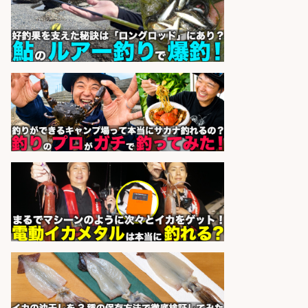
株式会社REnista
会社名
sponsored by 求人ボックス
宮崎/魚や漁業に関わる現場・事務
の「総合職」 未経験可
宮崎県漁業協同組合連合会
会社名
sponsored by 求人ボックス
釣り具のかんたん軽作業/高収入/交
通費支給/制服貸与/正社員登用あり
株式会社REnista
会社名
sponsored by 求人ボックス
魚の「バイヤー」貴方の目利きでヒ
ットを生む、裁量バイヤー募集
株式会社コムライン
会社名