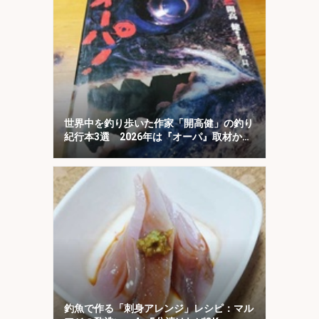
世界中を釣り歩いた作家「開高健」の釣り
紀行本3選 2026年は『オーパ』取材から
50周年
釣魚で作る「刺身アレンジ」レシピ：マル