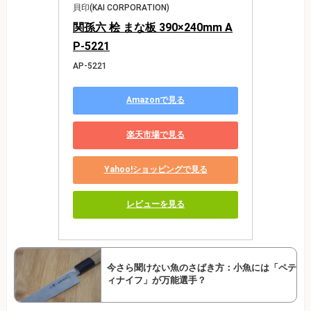
貝印(KAI CORPORATION)
関孫六 桧 まな板 390×240mm A
P-5221
AP-5221
Amazonで見る
楽天市場で見る
Yahoo!ショッピングで見る
レビューを見る
今さら聞けない魚のさばき方：小魚には「ペテ
ィナイフ」が万能選手？