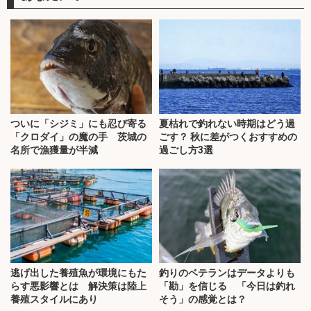
ついに「シジミ」にも忍び寄る
夏枯れで釣れない時期はどう過
「クロダイ」の魔の手 茨城の
ごす？ 秋に差がつくおすすめの
名所で漁獲量が半減
過ごし方3選
逃げ出した養殖魚が環境にもた
釣りのベテランはデータよりも
らす悪影響とは 解決策は陸上
「勘」を信じる 「今日は釣れ
養殖スタイルにあり
そう」の感覚とは？