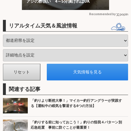
アジの酢洗い 4～5分漬ければOK
Recommended by
リアルタイム天気＆風波情報
関連する記事
「釣りより断然大事！」マイカー釣行アングラーが実践す
る【運転中の眠気を撃退する6つの方法】
「釣りする前に知っておこう！」釣りの怪我４パターン別
応急処置 事前に防ぐことが最重要！