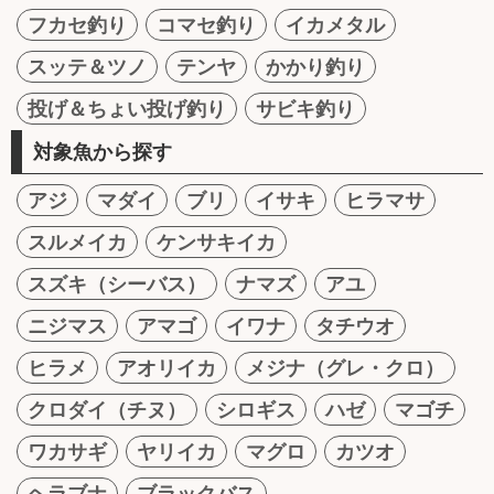
フカセ釣り
コマセ釣り
イカメタル
スッテ＆ツノ
テンヤ
かかり釣り
投げ＆ちょい投げ釣り
サビキ釣り
対象魚から探す
アジ
マダイ
ブリ
イサキ
ヒラマサ
スルメイカ
ケンサキイカ
スズキ（シーバス）
ナマズ
アユ
ニジマス
アマゴ
イワナ
タチウオ
ヒラメ
アオリイカ
メジナ（グレ・クロ）
クロダイ（チヌ）
シロギス
ハゼ
マゴチ
ワカサギ
ヤリイカ
マグロ
カツオ
ヘラブナ
ブラックバス