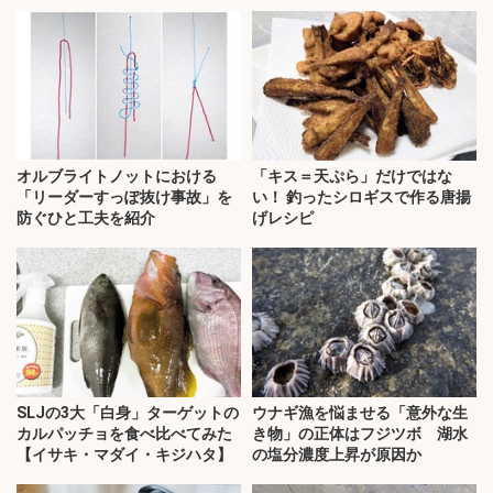
オルブライトノットにおける
「キス＝天ぷら」だけではな
「リーダーすっぽ抜け事故」を
い！ 釣ったシロギスで作る唐揚
防ぐひと工夫を紹介
げレシピ
SLJの3大「白身」ターゲットの
ウナギ漁を悩ませる「意外な生
カルパッチョを食べ比べてみた
き物」の正体はフジツボ 湖水
【イサキ・マダイ・キジハタ】
の塩分濃度上昇が原因か