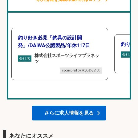
釣り好き必見「釣具の設計開
釣り具
発」/DAIWA公認製品/年休117日
会社名
株式会社スポーツライフプラネッ
会社名
ツ
sponsored by 求人ボックス
さらに求人情報を見る
あなたにオススメ