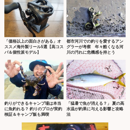
「価格以上の面白さがある」オ
都市河川での釣りを愛するアン
ススメ海外製リール5選【高コス
グラーが考察 年々酷くなる河
パ＆個性派モデル】
川の汚れに危機感を持とう
釣りができるキャンプ場は本当
「猛暑で魚が消える？」 夏の高
に魚釣れる？ 釣りのプロが実釣
水温が釣果に与える影響と攻略
検証＆キャンプ飯も満喫
法