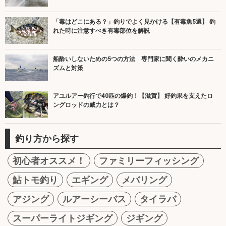
「毒はどこにある？」釣りでよく見かける【有毒魚5選】 釣
れた時に注意すべき有毒部位を解説
船酔いしないための5つの方法 専門家に聞く酔いのメカニ
ズムと対策
アユルアー釣行で40匹の爆釣！【滋賀】 好釣果を支えたロ
ングロッドの威力とは？
釣り方から探す
初心者オススメ！
ファミリーフィッシング
鮎トモ釣り
エギング
メバリング
アジング
ルアーシーバス
タイラバ
スーパーライトジギング
ジギング