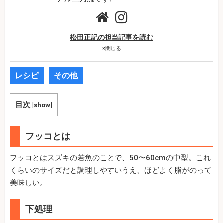
松田正記の担当記事を読む
×
閉じる
レシピ
その他
目次
[
show
]
フッコとは
フッコとはスズキの若魚のことで、50〜60cmの中型。これ
くらいのサイズだと調理しやすいうえ、ほどよく脂がのって
美味しい。
下処理