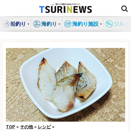
コ
ン
テ
船釣り
海釣り
海釣り施設
ソルト
ン
ツ
へ
ス
キ
ッ
プ
TOP
>
その他
>
レシピ
>