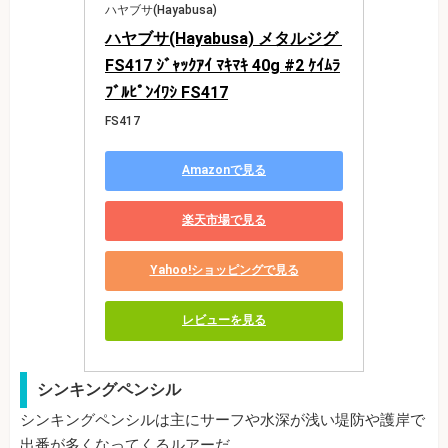
ハヤブサ(Hayabusa)
ハヤブサ(Hayabusa) メタルジグ 
FS417 ｼﾞｬｯｸｱｲ ﾏｷﾏｷ 40g #2 ｹｲﾑﾗ
ﾌﾞﾙﾋﾟﾝｲﾜｼ FS417
FS417
Amazonで見る
楽天市場で見る
Yahoo!ショッピングで見る
レビューを見る
シンキングペンシル
シンキングペンシルは主にサーフや水深が浅い堤防や護岸で
出番が多くなってくるルアーだ。