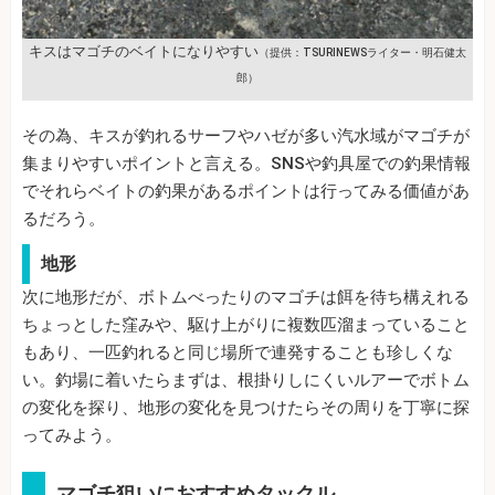
キスはマゴチのベイトになりやすい
（提供：TSURINEWSライター・明石健太
郎）
その為、キスが釣れるサーフやハゼが多い汽水域がマゴチが
集まりやすいポイントと言える。SNSや釣具屋での釣果情報
でそれらベイトの釣果があるポイントは行ってみる価値があ
るだろう。
地形
次に地形だが、ボトムべったりのマゴチは餌を待ち構えれる
ちょっとした窪みや、駆け上がりに複数匹溜まっていること
もあり、一匹釣れると同じ場所で連発することも珍しくな
い。釣場に着いたらまずは、根掛りしにくいルアーでボトム
の変化を探り、地形の変化を見つけたらその周りを丁寧に探
ってみよう。
マゴチ狙いにおすすめタックル