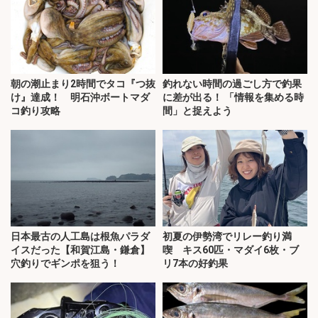
朝の潮止まり2時間でタコ『つ抜
釣れない時間の過ごし方で釣果
け』達成！ 明石沖ボートマダ
に差が出る！ 「情報を集める時
コ釣り攻略
間」と捉えよう
日本最古の人工島は根魚パラダ
初夏の伊勢湾でリレー釣り満
イスだった【和賀江島・鎌倉】
喫 キス60匹・マダイ6枚・ブ
穴釣りでギンポを狙う！
リ7本の好釣果