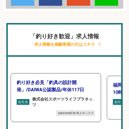
「釣り好き歓迎」求人情報
求人情報を掲載希望の方はコチラ
釣り好き必見「釣具の設計開
福岡「
発」/DAIWA公認製品/年休117日
10時間
株式会社スポーツライフプラネッ
会社名
会社名
ツ
sponsored by 求人ボックス