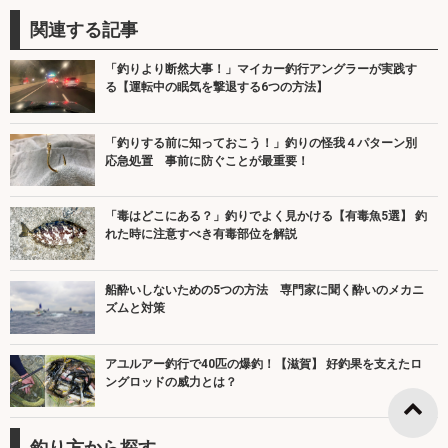
関連する記事
「釣りより断然大事！」マイカー釣行アングラーが実践す
る【運転中の眠気を撃退する6つの方法】
「釣りする前に知っておこう！」釣りの怪我４パターン別
応急処置 事前に防ぐことが最重要！
「毒はどこにある？」釣りでよく見かける【有毒魚5選】 釣
れた時に注意すべき有毒部位を解説
船酔いしないための5つの方法 専門家に聞く酔いのメカニ
ズムと対策
アユルアー釣行で40匹の爆釣！【滋賀】 好釣果を支えたロ
ングロッドの威力とは？
釣り方から探す