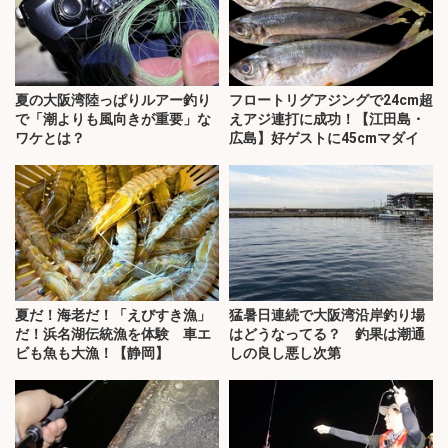
夏の大阪湾陸っぱりルアー釣り
フロートリグアジングで24cm超
で「潮よりも風向きが重要」な
えアジ連打に成功！【江田島・
ワケとは？
広島】好ゲストに45cmマダイ
夏だ！海老だ！「えびすき漁」
猛暑日連続で大阪湾沿岸釣り場
だ！浜名湖伝統漁を体験 車エ
はどうなってる？ 釣果は潮通
ビも魚も大漁！【静岡】
しの良し悪し次第