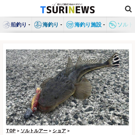
コ
ン
テ
船釣り
海釣り
海釣り施設
ソルト
ン
ツ
へ
ス
キ
ッ
プ
TOP
>
ソルトルアー
>
ショア
>