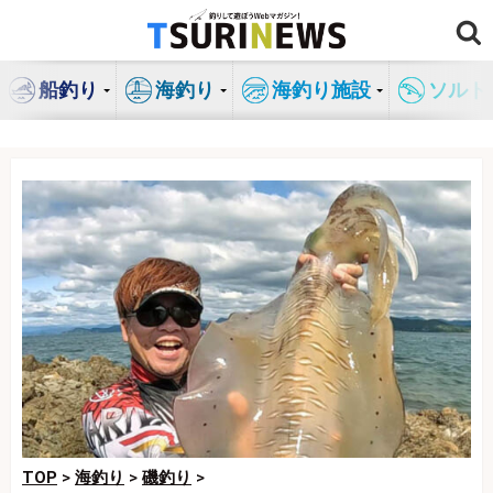
コ
ン
テ
船釣り
海釣り
海釣り施設
ソルト
ン
ツ
へ
ス
キ
ッ
プ
TOP
>
海釣り
>
磯釣り
>