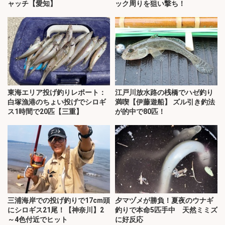
ャッチ【愛知】
ック周りを狙い撃ち！
東海エリア投げ釣りレポート：
江戸川放水路の桟橋でハゼ釣り
白塚漁港のちょい投げでシロギ
満喫【伊藤遊船】 ズル引き釣法
ス1時間で20匹【三重】
が的中で80匹！
三浦海岸での投げ釣りで17cm頭
夕マヅメが勝負！夏夜のウナギ
にシロギス21尾！【神奈川】2
釣りで本命5匹手中 天然ミミズ
～4色付近でヒット
に好反応