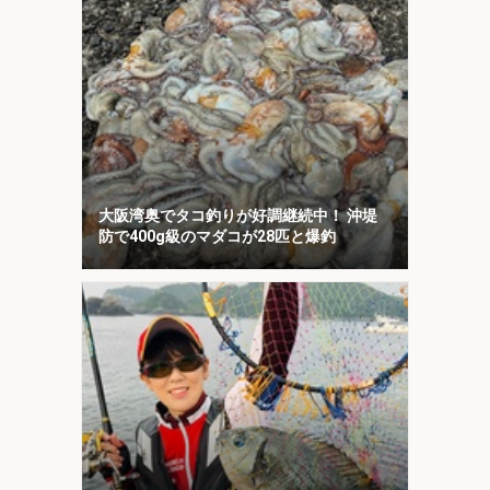
大阪湾奥でタコ釣りが好調継続中！ 沖堤
防で400g級のマダコが28匹と爆釣