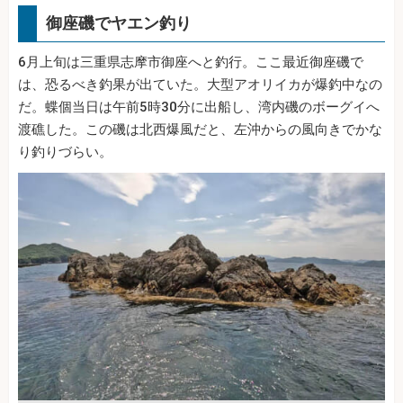
御座磯でヤエン釣り
6月上旬は三重県志摩市御座へと釣行。ここ最近御座磯で
は、恐るべき釣果が出ていた。大型アオリイカが爆釣中なの
だ。蝶個当日は午前5時30分に出船し、湾内磯のボーグイへ
渡礁した。この磯は北西爆風だと、左沖からの風向きでかな
り釣りづらい。