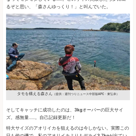
るぞと思い、「森さんゆっくり！」と叫んでいた。
タモを構える森さん
（提供：週刊つりニュース中部版APC・東弘幸）
そしてキャッチに成功したのは、3kgオーバーの巨大サイ
ズ。感無量……。自己記録更新だ！
特大サイズのアオリイカを狙えるのは今しかない。実際この
日も他の磯で、私のアオリイカよりもデカイ3.7kgが出てい