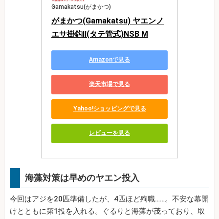
Gamakatsu(がまかつ)
がまかつ(Gamakatsu) ヤエンノ
エサ掛鈎II(タテ管式)NSB M
Amazonで見る
楽天市場で見る
Yahoo!ショッピングで見る
レビューを見る
海藻対策は早めのヤエン投入
今回はアジを20匹準備したが、4匹ほど殉職……。不安な幕開
けとともに第1投を入れる。ぐるりと海藻が茂っており、取