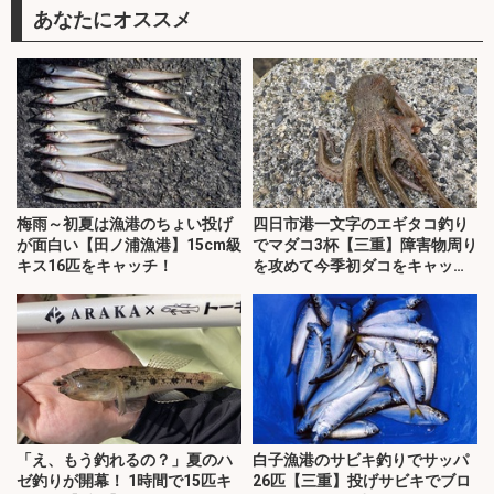
あなたにオススメ
梅雨～初夏は漁港のちょい投げ
四日市港一文字のエギタコ釣り
が面白い【田ノ浦漁港】15cm級
でマダコ3杯【三重】障害物周り
キス16匹をキャッチ！
を攻めて今季初ダコをキャッ
チ！
「え、もう釣れるの？」夏のハ
白子漁港のサビキ釣りでサッパ
ゼ釣りが開幕！ 1時間で15匹キ
26匹【三重】投げサビキでブロ