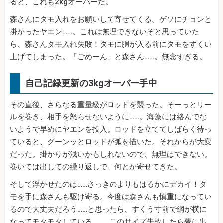
ると、これも2kgオーバーだ。
森さんにタモ入れをお願いして寄せてくる。ゲソにチョンと
掛かったヤエン……。これは無理できないぞと思っていた
ら、森さんタモ入れ失敗！タモに胴が入る前にタモをすくい
上げてしまった。「ごめーん」と森さん……。無念すぎる。
自己記録更新の3kgオーバー手中
その直後、さらなる重量級がロッドを襲った。そーっとリー
ルを巻き、相手を怒らせないように……。海藻には絡んでな
いようで早めにヤエンを投入。ロッドを立ててしばらく待っ
ていると、グーンッとロッドが弧を描いた。それからが大変
だった。掛かりが浅いかもしれないので、無理はできない。
巻いては出しての繰り返しで、何とか寄せてきた。
そして浮かせたのは……さっきのよりもはるかにデカイ！タ
モを手に森さんも駆け寄る。今度は森さんも慎重になってい
るので大丈夫だろう……と思ったら、すくう寸前で網が横に
なってモタモタしている……。このサイズ失敗したら夢に出