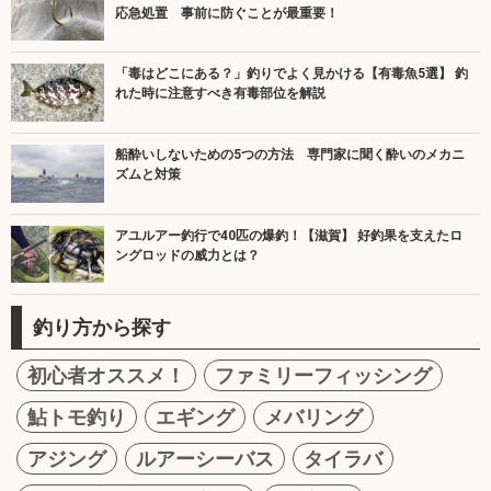
応急処置 事前に防ぐことが最重要！
「毒はどこにある？」釣りでよく見かける【有毒魚5選】 釣
れた時に注意すべき有毒部位を解説
船酔いしないための5つの方法 専門家に聞く酔いのメカニ
ズムと対策
アユルアー釣行で40匹の爆釣！【滋賀】 好釣果を支えたロ
ングロッドの威力とは？
釣り方から探す
初心者オススメ！
ファミリーフィッシング
鮎トモ釣り
エギング
メバリング
アジング
ルアーシーバス
タイラバ