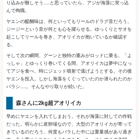
り込みが難しそう……と思っていたら、アジが海藻に突っ込
んで殉職。
ヤエンの醍醐味は、何といってもリールのドラグ音だろう。
ジージーという音が何とも心を躍らせる。ゆっくりとサオを
起こしてリールを巻き、アオリイカが抱いているか確認す
る。
そして次の瞬間、グーンと独特の重みがロッドに乗る。「よ
っしゃ」とゆっくり巻いてくる間、アオリイカは夢中になっ
てアジを食べ、時にジェット噴射で逃げようとする。その後
ヤエンを投入。しかし海藻をくぐっていたのか潜られたのか
バラシ……。そんなやり取りが続いた。
森さんに2kg超アオリイカ
早めにヤエンを入れてしまおう。それが海藻に対しての作戦
だった。明らかに産卵場なので、大型のアオリイカが寄って
きているのだろう。何度もバラした中には重量感があり過ぎ