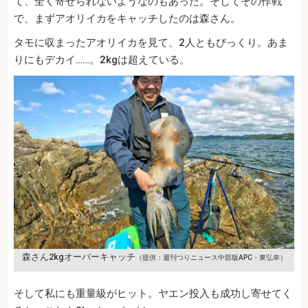
て、全く寄せられないようなのもあった。そしてその作戦
で、まずアオリイカをキャッチしたのは森さん。
タモに収まったアオリイカを見て、2人ともびっくり。あま
りにもデカイ……。2kgは超えている。
森さん2kgオーバーキャッチ
（提供：週刊つりニュース中部版APC・東弘幸）
そして私にも重量級がヒット。ヤエン投入も成功し寄せてく