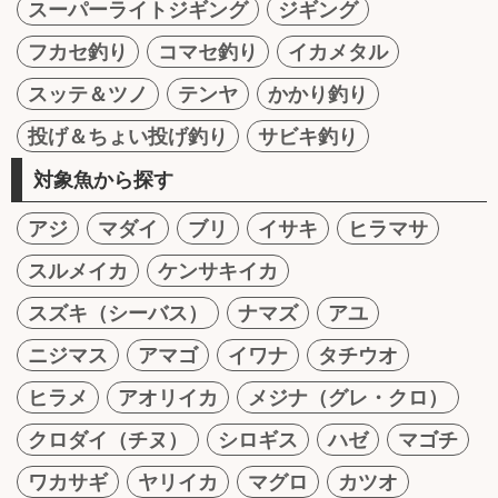
スーパーライトジギング
ジギング
フカセ釣り
コマセ釣り
イカメタル
スッテ＆ツノ
テンヤ
かかり釣り
投げ＆ちょい投げ釣り
サビキ釣り
対象魚から探す
アジ
マダイ
ブリ
イサキ
ヒラマサ
スルメイカ
ケンサキイカ
スズキ（シーバス）
ナマズ
アユ
ニジマス
アマゴ
イワナ
タチウオ
ヒラメ
アオリイカ
メジナ（グレ・クロ）
クロダイ（チヌ）
シロギス
ハゼ
マゴチ
ワカサギ
ヤリイカ
マグロ
カツオ