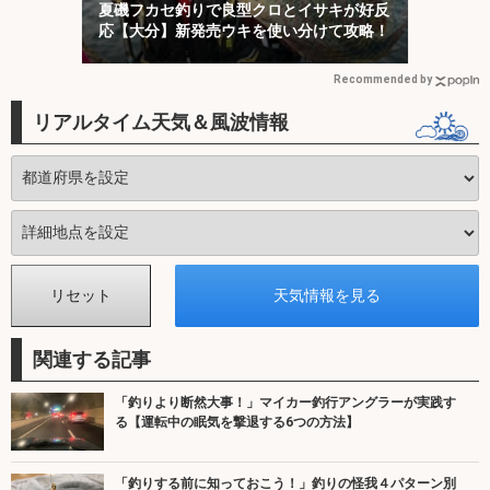
夏磯フカセ釣りで良型クロとイサキが好反
応【大分】新発売ウキを使い分けて攻略！
Recommended by
リアルタイム天気＆風波情報
関連する記事
「釣りより断然大事！」マイカー釣行アングラーが実践す
る【運転中の眠気を撃退する6つの方法】
「釣りする前に知っておこう！」釣りの怪我４パターン別