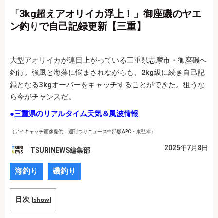
「3kg超えアオリイカ浮上！」御座磯のヤエ
ン釣りで自己記録更新【三重】
大型アオリイカが連日上がっている三重県志摩市・御座磯へ
釣行。強風と海藻に悩まされながらも、2kg級に続き自己記
録となる3kgオーバーをキャッチすることができた。狙うな
ら今がチャンスだ。
●
三重県のリアルタイム天気＆風波情報
（アイキャッチ画像提供：週刊つりニュース中部版APC・東弘幸）
2025年7月8日
TSURINEWS編集部
海釣り
磯釣り
目次
[
show
]