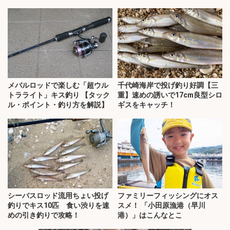
メバルロッドで楽しむ「超ウル
千代崎海岸で投げ釣り好調【三
トラライト」キス釣り 【タック
重】速めの誘いで17cm良型シロ
ル・ポイント・釣り方を解説】
ギスをキャッチ！
シーバスロッド流用ちょい投げ
ファミリーフィッシングにオス
釣りでキス10匹 食い渋りを速
スメ！ 「小田原漁港（早川
めの引き釣りで攻略！
港）」はこんなとこ