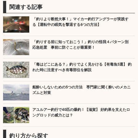
関連する記事
「釣りより断然大事！」マイカー釣行アングラーが実践す
る【運転中の眠気を撃退する6つの方法】
「釣りする前に知っておこう！」釣りの怪我４パターン別
応急処置 事前に防ぐことが最重要！
「毒はどこにある？」釣りでよく見かける【有毒魚5選】 釣
れた時に注意すべき有毒部位を解説
船酔いしないための5つの方法 専門家に聞く酔いのメカニ
ズムと対策
アユルアー釣行で40匹の爆釣！【滋賀】 好釣果を支えたロ
ングロッドの威力とは？
釣り方から探す