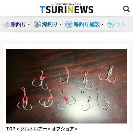
コ
ン
テ
船釣り
海釣り
海釣り施設
ソルト
ン
ツ
へ
ス
キ
ッ
プ
TOP
>
ソルトルアー
>
オフショア
>