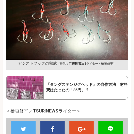
アシストフックの完成
（提供：TSURINEWSライター・檜垣修平）
『タングステンジグヘッド』の自作方法 材料
費はたったの「35円」？
＜檜垣修平／TSURINEWSライター＞