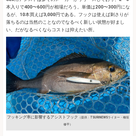
本入りで400〜600円が相場だろう。単価は200〜300円にな
るが、10本買えば3,000円である。フックは使えば刺さりが
落ちるのは当然のことなのでなるべく新しい状態が好まし
い、だがなるべくならコストは抑えたい所。
フッキング率に影響するアシストフック
（提供：TSURINEWSライター・檜垣
修平）