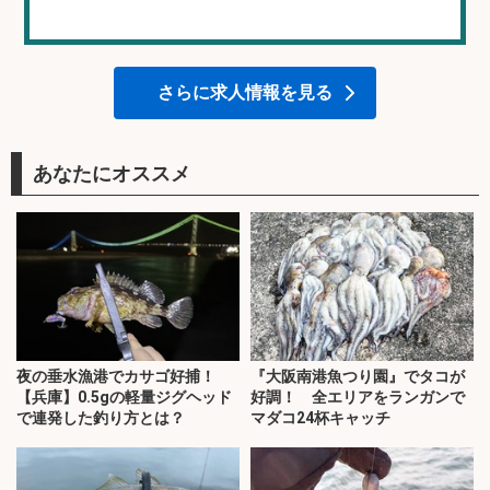
さらに求人情報を見る
あなたにオススメ
夜の垂水漁港でカサゴ好捕！
『大阪南港魚つり園』でタコが
【兵庫】0.5gの軽量ジグヘッド
好調！ 全エリアをランガンで
で連発した釣り方とは？
マダコ24杯キャッチ