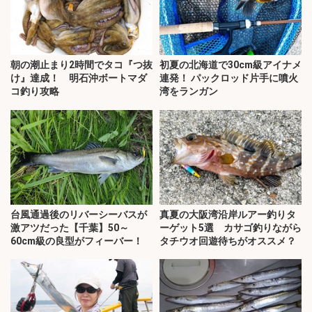
朝の潮止まり2時間でタコ『つ抜
初夏の北海道で30cm級アイナメ
け』達成！ 明石沖ボートマダ
連発！ パックロッド片手に噴火
コ釣り攻略
湾をランガン
台風通過後のリバーシーバスが
真夏の大阪湾沿岸ルアー釣りタ
激アツだった【千葉】50～
ーゲット5選 カサゴ釣りながら
60cm級の良型がフィーバー！
タチウオ回遊待ちがオススメ？