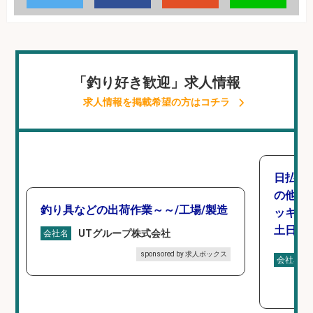
「釣り好き歓迎」求人情報
求人情報を掲載希望の方はコチラ
日払い
の他/
釣り具などの出荷作業～～/工場/製造
ッキン
土日休み
UTグループ株式会社
会社名
sponsored by 求人ボックス
会社名