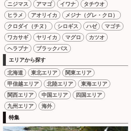
ニジマス
アマゴ
イワナ
タチウオ
ヒラメ
アオリイカ
メジナ（グレ・クロ）
クロダイ（チヌ）
シロギス
ハゼ
マゴチ
ワカサギ
ヤリイカ
マグロ
カツオ
ヘラブナ
ブラックバス
エリアから探す
北海道
東北エリア
関東エリア
甲信越エリア
北陸エリア
東海エリア
関西エリア
中国エリア
四国エリア
九州エリア
海外
特集