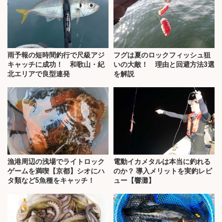
雨予報の短時間釣行で尺級アジ
フグは夏のロックフィッシュ狙
キャッチに成功！ 和歌山・紀
いの大敵！ 理由と回避方法3選
北エリアで良型連発
を解説
漁港周辺の浅場でライトロック
電動イカメタルは本当に釣れる
ゲームを満喫【京都】シオにハ
のか？ 導入メリットを実釣レビ
タ類など5魚種をキャッチ！
ュー【響灘】