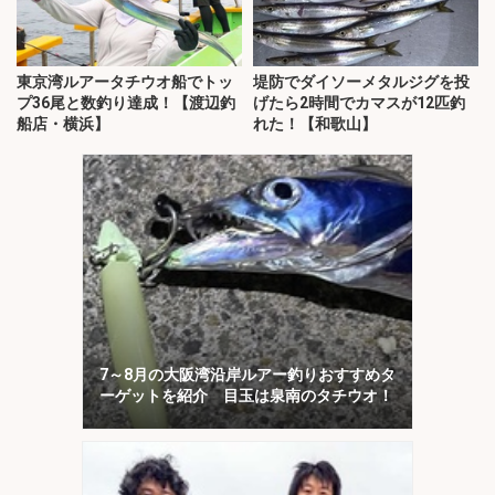
東京湾ルアータチウオ船でトッ
堤防でダイソーメタルジグを投
プ36尾と数釣り達成！【渡辺釣
げたら2時間でカマスが12匹釣
船店・横浜】
れた！【和歌山】
7～8月の大阪湾沿岸ルアー釣りおすすめタ
ーゲットを紹介 目玉は泉南のタチウオ！