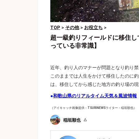
TOP
>
その他
>
お役立ち
>
超一級釣りフィールドに移住し
っている非常識】
近年、釣り人のマナーが問題となり釣り禁
このままでは人生をかけて移住したのに釣
は、移住してから感じた地方の釣り場の現
●
和歌山県のリアルタイム天気＆風波情報
（アイキャッチ画像提供：TSURINEWSライター・稲垣順也）
稲垣順也