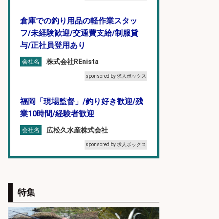
倉庫での釣り用品の軽作業スタッ
フ/未経験歓迎/交通費支給/制服貸
与/正社員登用あり
株式会社REnista
会社名
sponsored by 求人ボックス
福岡「現場監督」/釣り好き歓迎/残
業10時間/経験者歓迎
広松久水産株式会社
会社名
sponsored by 求人ボックス
仕分け・シール貼り/釣り具などの
出荷作業/兵庫県/神戸市北区
特集
UTエージェント株式会社
会社名
sponsored by 求人ボックス