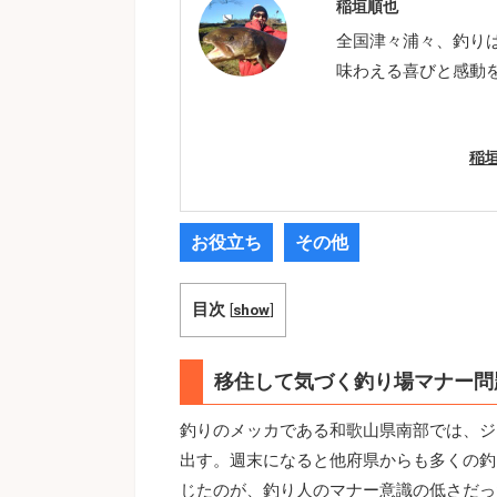
稲垣順也
全国津々浦々、釣り
味わえる喜びと感動
稲
お役立ち
その他
目次
[
show
]
移住して気づく釣り場マナー問
釣りのメッカである和歌山県南部では、ジ
出す。週末になると他府県からも多くの釣
じたのが、釣り人のマナー意識の低さだっ