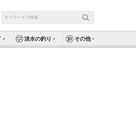
検
検
索:
索
イ
淡水の釣り
その他