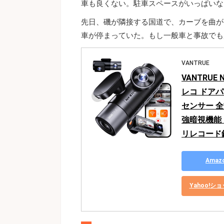
車も良くない。駐車スペースがいっぱいな
先日、磯が隣接する国道で、カーブを曲が
車が停まっていた。もし一般車と事故でも
VANTRUE
VANTRUE
レコ ドアパン
センサー 全方位
強暗視機能 
リレコード録
Ama
Yahoo!