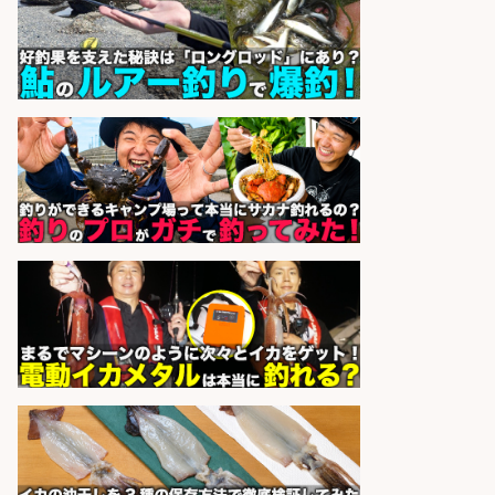
日払いOKで即日収入/軽作業・物流
その他/「9月末までの短期」釣り具
のピッキング作業など/残業少なめ/
日勤&土日休み/未経験OK!
UTエージェント株式会社 関西第
会社名
二CU
sponsored by 求人ボックス
フィッシング用品の「製品開発設
計」
メガバス株式会社
会社名
sponsored by 求人ボックス
魚の「バイヤー」貴方の目利きでヒ
ットを生む、裁量バイヤー募集
株式会社コムライン
会社名