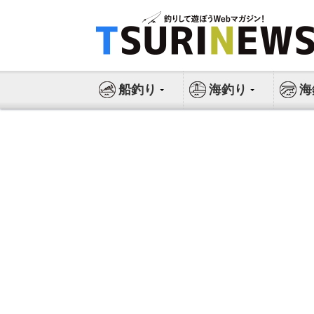
コ
ン
テ
ン
ツ
船釣り
海釣り
海
へ
ス
キ
ッ
プ