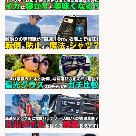
sponsored by 求人ボックス
日払いOKで即日収入/製造スタッフ/
「堺市堺区」「時給1,600円」日払
いOK・入社祝金10万円/堺市堺区の
工場で自転車部品や釣り具の組立/
未経験歓迎/土日祝休みで年間休日
126日
パーソルファクトリーパートナ
会社名
ーズ株式会社
sponsored by 求人ボックス
倉庫での釣り用品の軽作業スタッ
フ/未経験歓迎/交通費支給/制服貸
与/正社員登用あり
株式会社REnista
会社名