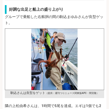
好調な出足と船上の盛り上がり
グループで乗船した右舷胴の間の駒込まゆみさんが良型ゲッ
ト。
駒込さんは良型をゲット
（提供：週刊つりニュース関東版APC・間宮隆）
隣の上松由希さんは、1時間で5尾を達成。エギは1個でも2