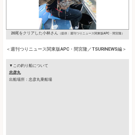
20尾をクリアした小林さん
（提供：週刊つりニュース関東版APC・間宮隆）
＜週刊つりニュース関東版APC・間宮隆／TSURINEWS編＞
▼この釣り船について
忠彦丸
出船場所：忠彦丸乗船場