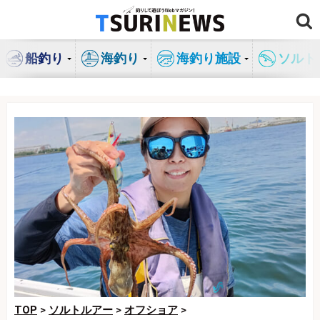
コ
ン
テ
船釣り
海釣り
海釣り施設
ソルト
ン
ツ
へ
ス
キ
ッ
プ
TOP
>
ソルトルアー
>
オフショア
>