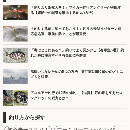
「釣りより断然大事！」マイカー釣行アングラーが実践す
る【運転中の眠気を撃退する6つの方法】
「釣りする前に知っておこう！」釣りの怪我４パターン別
応急処置 事前に防ぐことが最重要！
「毒はどこにある？」釣りでよく見かける【有毒魚5選】 釣
れた時に注意すべき有毒部位を解説
船酔いしないための5つの方法 専門家に聞く酔いのメカニ
ズムと対策
アユルアー釣行で40匹の爆釣！【滋賀】 好釣果を支えたロ
ングロッドの威力とは？
釣り方から探す