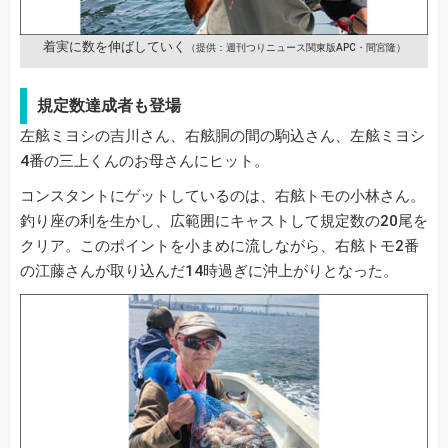
着実に数を伸ばしていく
（提供：週刊つりニュース関東版APC・間宮隆）
規定数達成者も登場
左舷ミヨシの吉川さん、右舷胴の間の駒込さん、左舷ミヨシ
4番の三上くんのお母さんにヒット。
コンスタントにゲットしているのは、右舷トモの小林さん。
釣り座の利を生かし、広範囲にキャストして規定数の20尾を
クリア。このポイントを小まめに流しながら、右舷トモ2番
の江藤さんが取り込んだ14時過ぎに沖上がりとなった。