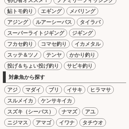
初心者オススメ！
ファミリーフィッシング
鮎トモ釣り
エギング
メバリング
アジング
ルアーシーバス
タイラバ
スーパーライトジギング
ジギング
フカセ釣り
コマセ釣り
イカメタル
スッテ＆ツノ
テンヤ
かかり釣り
投げ＆ちょい投げ釣り
サビキ釣り
対象魚から探す
アジ
マダイ
ブリ
イサキ
ヒラマサ
スルメイカ
ケンサキイカ
スズキ（シーバス）
ナマズ
アユ
ニジマス
アマゴ
イワナ
タチウオ