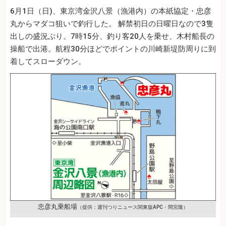
6月1日（日)、東京湾金沢八景（漁港内）の本紙協定・忠彦
丸からマダコ狙いで釣行した。 解禁初日の日曜日なので3隻
出しの盛況ぶり。7時15分、釣り客20人を乗せ、木村船長の
操船で出港。航程30分ほどでポイントの川崎新堤防周りに到
着してスローダウン。
忠彦丸乗船場
（提供：週刊つりニュース関東版APC・間宮隆）