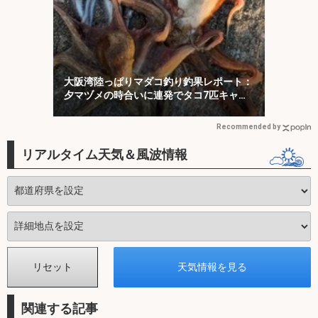
大阪湾陸っぱりマダコ釣り釣果レポート：
夕マヅメの時合いに連発でタコ7匹キャッ
チ【南港魚つり園】
Recommended by
リアルタイム天気＆風波情報
関連する記事