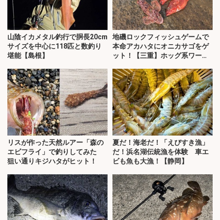
山陰イカメタル釣行で胴長20cm
地磯ロックフィッシュゲームで
サイズを中心に118匹と数釣り
本命アカハタにオニカサゴをゲ
堪能【島根】
ット！【三重】ホッグ系ワーム
にヒット
リスが作った天然ルアー「森の
夏だ！海老だ！「えびすき漁」
エビフライ」で釣りしてみた
だ！浜名湖伝統漁を体験 車エ
狙い通りキジハタがヒット！
ビも魚も大漁！【静岡】