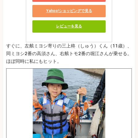
Yahoo!ショッピングで見る
レビューを見る
すぐに、左舷ミヨシ寄りの三上柊（しゅう）くん（11歳）、
同ミヨシ2番の高須さん、右舷トモ2番の堀江さんが乗せる。
ほぼ同時に私にもヒット。