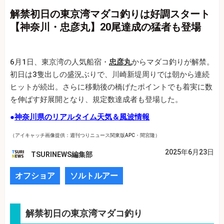
解禁初日の東京湾マダコ釣りは好調スタート
【神奈川・忠彦丸】20尾達成の猛者も登場
6月1日、東京湾の人気船宿・
忠彦丸
からマダコ釣りが解禁。
初日は3隻出しの盛況ぶりで、川崎新堤周りでは朝から連続
ヒットが続出。さらに移動後の橋げたポイントでも着実に数
を伸ばす好展開となり、規定数達成者も登場した。
●
神奈川県のリアルタイム天気＆風波情報
（アイキャッチ画像提供：週刊つりニュース関東版APC・間宮隆）
2025年6月23日
TSURINEWS編集部
オフショア
ソルトルアー
解禁初日の東京湾マダコ釣り