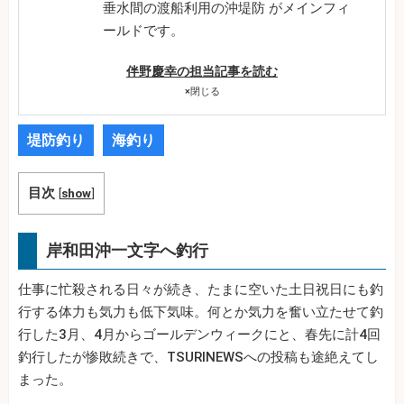
垂水間の渡船利用の沖堤防 がメインフィ
ールドです。
伴野慶幸の担当記事を読む
×
閉じる
堤防釣り
海釣り
目次
[
show
]
岸和田沖一文字へ釣行
仕事に忙殺される日々が続き、たまに空いた土日祝日にも釣
行する体力も気力も低下気味。何とか気力を奮い立たせて釣
行した3月、4月からゴールデンウィークにと、春先に計4回
釣行したが惨敗続きで、TSURINEWSへの投稿も途絶えてし
まった。