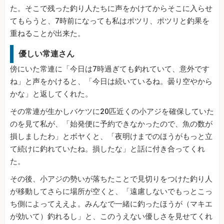
た。そこで残った釣り人たちに声をかけてからそこに入らせ
てもらうと、7時前になっても私はポツリ、ポツリと釣果を
重ねることが出来た。
優しい常連さん
傍にいた常連に「今日は7時過ぎても釣れていて、意外です
ね」と声をかけると、「今日は続いているね。曇り空やから
かな」と返してくれた。
その常連が生かしバケツに20匹近くの小アジを確保していた
のを見て私が、「始発便に予約できなかったので、魚の数が
損しましたわ」とボヤくと、「夜明けまでのほうがもっと立
て続けに釣れていたね。損したな」と話に付き合ってくれ
た。
その後、小アジの勢いが落ちたことで見切りをつけた釣り人
が移動してさらに場所が空くと、「遠慮しないでもっとこっ
ち側によってええよ。みんなで一緒に釣ったほうが（マキエ
が効いて）釣れるし」と、このうえない優しさを見せてくれ