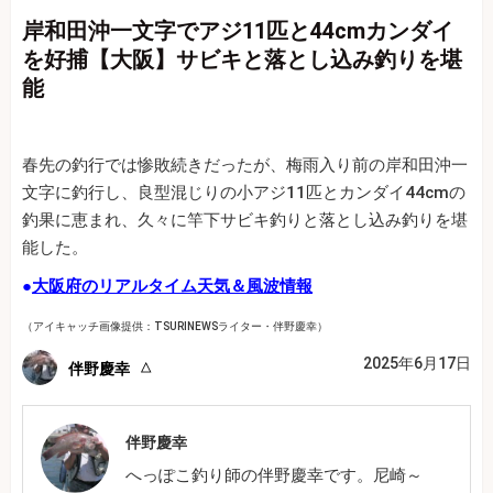
岸和田沖一文字でアジ11匹と44cmカンダイ
を好捕【大阪】サビキと落とし込み釣りを堪
能
春先の釣行では惨敗続きだったが、梅雨入り前の岸和田沖一
文字に釣行し、良型混じりの小アジ11匹とカンダイ44cmの
釣果に恵まれ、久々に竿下サビキ釣りと落とし込み釣りを堪
能した。
●
大阪府のリアルタイム天気＆風波情報
（アイキャッチ画像提供：TSURINEWSライター・伴野慶幸）
2025年6月17日
伴野慶幸
伴野慶幸
へっぽこ釣り師の伴野慶幸です。尼崎～