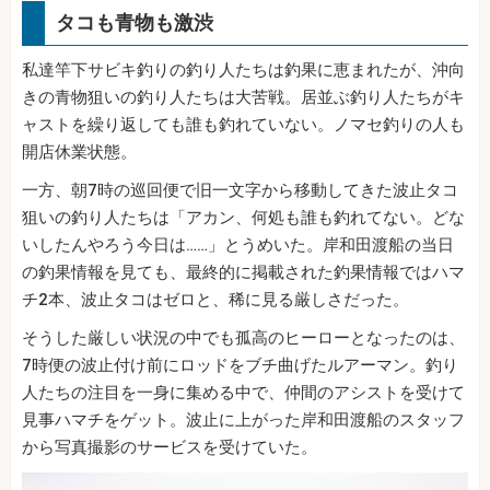
タコも青物も激渋
私達竿下サビキ釣りの釣り人たちは釣果に恵まれたが、沖向
きの青物狙いの釣り人たちは大苦戦。居並ぶ釣り人たちがキ
ャストを繰り返しても誰も釣れていない。ノマセ釣りの人も
開店休業状態。
一方、朝7時の巡回便で旧一文字から移動してきた波止タコ
狙いの釣り人たちは「アカン、何処も誰も釣れてない。どな
いしたんやろう今日は……」とうめいた。岸和田渡船の当日
の釣果情報を見ても、最終的に掲載された釣果情報ではハマ
チ2本、波止タコはゼロと、稀に見る厳しさだった。
そうした厳しい状況の中でも孤高のヒーローとなったのは、
7時便の波止付け前にロッドをブチ曲げたルアーマン。釣り
人たちの注目を一身に集める中で、仲間のアシストを受けて
見事ハマチをゲット。波止に上がった岸和田渡船のスタッフ
から写真撮影のサービスを受けていた。