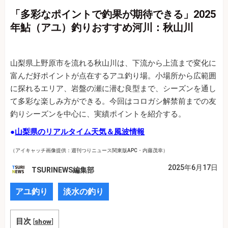
「多彩なポイントで釣果が期待できる」2025
年鮎（アユ）釣りおすすめ河川：秋山川
山梨県上野原市を流れる秋山川は、下流から上流まで変化に
富んだ好ポイントが点在するアユ釣り場。小場所から広範囲
に探れるエリア、岩盤の瀬に潜む良型まで、シーズンを通し
て多彩な楽しみ方ができる。今回はコロガシ解禁前までの友
釣りシーズンを中心に、実績ポイントを紹介する。
●
山梨県のリアルタイム天気＆風波情報
（アイキャッチ画像提供：週刊つりニュース関東版APC・内藤茂幸）
2025年6月17日
TSURINEWS編集部
アユ釣り
淡水の釣り
目次
[
show
]