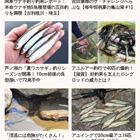
関東ウナギ釣り釣果レポート：
吉田康雄のザ・チャレンジへら
本命ウナギ他5魚種登場の五目釣
ぶな【毎年恒例夏の亀山湖 #1】
りを満喫【古利根川・埼玉】
芦ノ湖の「夏ワカサギ」釣りシ
アユルアー釣行で40匹の爆釣！
ーズンが開幕！ 10cm前後の良
【滋賀】 好釣果を支えたロング
型揃いで72尾手中
ロッドの威力とは？
「渓流には危険がたくさん！」
アユイングで20cm級アユ16匹