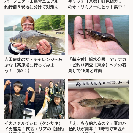
パーフェクト回避マニュアル
キャッチ【京都】虹色鮎カラー
釣行前＆現地に分けて対策を解
のオトリミノーにヒット集中！
説
吉田康雄のザ・チャレンジへら
「新左近川親水公園」でテナガ
ぶな【高原湖に行ってみよ
エビ釣り調査【東京】ヘチの石
う！：第2回】
周りで18尾と対面
イカメタルでシロ（ケンサキ）
「え、もう釣れるの？」夏のハ
イカ連発！ 関西エリアの【船釣
ゼ釣りが開幕！ 1時間で15匹キ