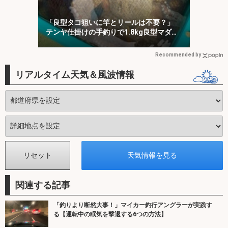
「良型タコ狙いに竿とリールは不要？」
テンヤ仕掛けの手釣りで1.8kg良型マダ
コ！【川崎丸・東京湾】
Recommended by
リアルタイム天気＆風波情報
関連する記事
「釣りより断然大事！」マイカー釣行アングラーが実践す
る【運転中の眠気を撃退する6つの方法】