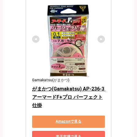
Gamakatsu(がまかつ)
がまかつ(Gamakatsu) AP-236-3 
アーマードF+プロ パーフェクト
仕掛
Amazonで見る
楽天市場で見る