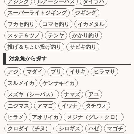
アジング
ルアーシーバス
タイラバ
スーパーライトジギング
ジギング
フカセ釣り
コマセ釣り
イカメタル
スッテ＆ツノ
テンヤ
かかり釣り
投げ＆ちょい投げ釣り
サビキ釣り
対象魚から探す
アジ
マダイ
ブリ
イサキ
ヒラマサ
スルメイカ
ケンサキイカ
スズキ（シーバス）
ナマズ
アユ
ニジマス
アマゴ
イワナ
タチウオ
ヒラメ
アオリイカ
メジナ（グレ・クロ）
クロダイ（チヌ）
シロギス
ハゼ
マゴチ