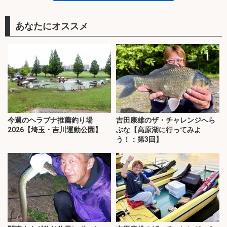
あなたにオススメ
今週のヘラブナ推薦釣り場
吉田康雄のザ・チャレンジへら
2026【埼玉・吉川運動公園】
ぶな【高原湖に行ってみよ
う！：第3回】