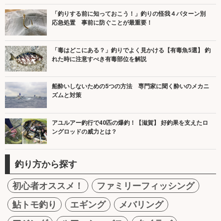
「釣りする前に知っておこう！」釣りの怪我４パターン別
応急処置 事前に防ぐことが最重要！
「毒はどこにある？」釣りでよく見かける【有毒魚5選】 釣
れた時に注意すべき有毒部位を解説
船酔いしないための5つの方法 専門家に聞く酔いのメカニ
ズムと対策
アユルアー釣行で40匹の爆釣！【滋賀】 好釣果を支えたロ
ングロッドの威力とは？
釣り方から探す
初心者オススメ！
ファミリーフィッシング
鮎トモ釣り
エギング
メバリング