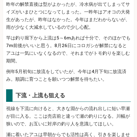
昨年の解禁直後は型がよかったが、冷水病が出てしまってサ
イズがいまひとつになってしまった。一昨年はアオコの大発
生があったが、昨年はなかった。今年はまだわからないが、
雨が少なく大減水しているので少し心配。
竿は釣り堀下から上流は5～6mあれば十分で、そのほかでも
7m前後がいいと思う。8月26日にコロガシが解禁になると
アユは一気にいなくなるので、それまでがトモ釣りを楽しむ
期間。
例年5月初旬に放流をしていたが、今年は4月下旬に放流済
み。順調に育つことを願いつつ解禁を待ちたい。
下流・上流も狙える
視線を下流に向けると、大きな淵からの流れ出しに短い早瀬
が目に入る。ここは売店前と違って瀬の釣りになる。川幅が
狭いので、お互いに対岸の釣り人を意識してほしい。
瀬に着いたアユは早朝からでも活性は高く、引きを楽しませ