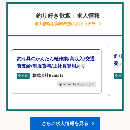
「釣り好き歓迎」求人情報
求人情報を掲載希望の方はコチラ
釣り好
釣り具のかんたん軽作業/高収入/交通
発」/D
費支給/制服貸与/正社員登用あり
株式会社REnista
会社名
会社名
sponsored by 求人ボックス
さらに求人情報を見る