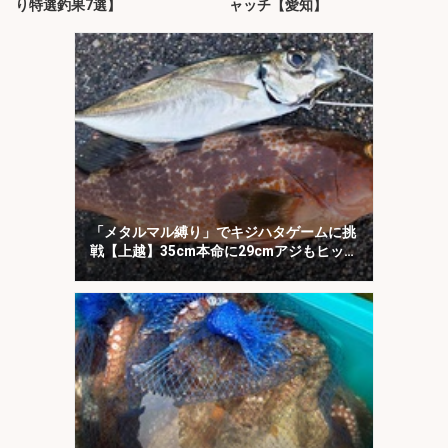
り特選釣果7選】
ャッチ【愛知】
「メタルマル縛り」でキジハタゲームに挑
戦【上越】35cm本命に29cmアジもヒッ
ト！