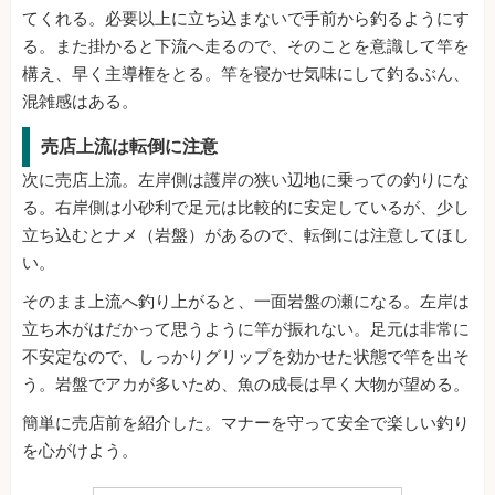
てくれる。必要以上に立ち込まないで手前から釣るようにす
る。また掛かると下流へ走るので、そのことを意識して竿を
構え、早く主導権をとる。竿を寝かせ気味にして釣るぶん、
混雑感はある。
売店上流は転倒に注意
次に売店上流。左岸側は護岸の狭い辺地に乗っての釣りにな
る。右岸側は小砂利で足元は比較的に安定しているが、少し
立ち込むとナメ（岩盤）があるので、転倒には注意してほし
い。
そのまま上流へ釣り上がると、一面岩盤の瀬になる。左岸は
立ち木がはだかって思うように竿が振れない。足元は非常に
不安定なので、しっかりグリップを効かせた状態で竿を出そ
う。岩盤でアカが多いため、魚の成長は早く大物が望める。
簡単に売店前を紹介した。マナーを守って安全で楽しい釣り
を心がけよう。