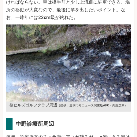
ければならない。車は橋手前と少し上流側に駐車できる。場
所の移動が大変なので、最後に竿を出したいポイント。な
お、一昨年には22cm級が釣れた。
桜ヒルズゴルフクラブ周辺
（提供：週刊つりニュース関東版APC・内藤茂幸）
中野診療所周辺
毎年、診療所下のチャラ瀬にアユが残るが、上流にある瀬は