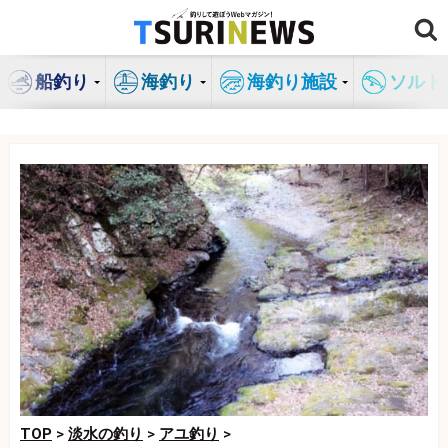
コ
ン
テ
船釣り
海釣り
海釣り施設
ソルト
ン
ツ
へ
ス
キ
ッ
プ
TOP
>
淡水の釣り
>
アユ釣り
>