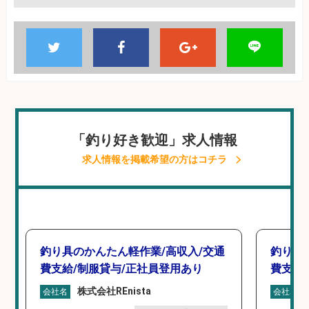
「釣り好き歓迎」求人情報
求人情報を掲載希望の方はコチラ
釣り具のかんたん軽作業/高収入/交通
釣り具
費支給/制服貸与/正社員登用あり
費支給
株式会社REnista
会社名
会社名