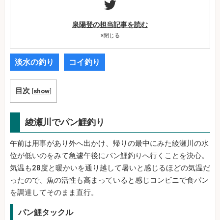
泉陽登の担当記事を読む
×
閉じる
淡水の釣り
コイ釣り
目次
[
show
]
綾瀬川でパン鯉釣り
午前は用事があり外へ出かけ、帰りの最中にみた綾瀬川の水
位が低いのをみて急遽午後にパン鯉釣りへ行くことを決心。
気温も28度と暖かいを通り越して暑いと感じるほどの気温だ
ったので、魚の活性も高まっていると感じコンビニで食パン
を調達してそのまま直行。
パン鯉タックル