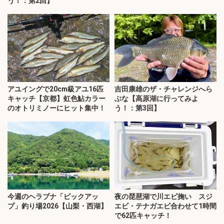
う！：第2回】
アユイングで20cm級アユ16匹
吉田康雄のザ・チャレンジへら
キャッチ【京都】虹色鮎カラー
ぶな【高原湖に行ってみよ
のオトリミノーにヒット集中！
う！：第3回】
今週のヘラブナ「ピックアッ
夜の琵琶湖で川エビ掬い スジ
プ」釣り場2026【山梨・西湖】
エビ・テナガエビ合わせて1時間
で62匹キャッチ！