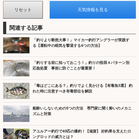
関連する記事
「釣りより断然大事！」マイカー釣行アングラーが実践す
る【運転中の眠気を撃退する6つの方法】
「釣りする前に知っておこう！」釣りの怪我４パターン別
応急処置 事前に防ぐことが最重要！
「毒はどこにある？」釣りでよく見かける【有毒魚5選】 釣
れた時に注意すべき有毒部位を解説
船酔いしないための5つの方法 専門家に聞く酔いのメカニ
ズムと対策
アユルアー釣行で40匹の爆釣！【滋賀】 好釣果を支えたロ
ングロッドの威力とは？