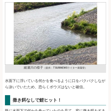
綾瀬川の様子
（提供：TSURINEWSライター泉陽登）
水面下に浮いている何かを食べるように口をパクパクしなが
ら泳いでいたため、恐らくボウズはないと確信。
撒き餌なしで鯉ヒット！
既に水面下で何かを食べていたのを見て、変に撒き餌をする