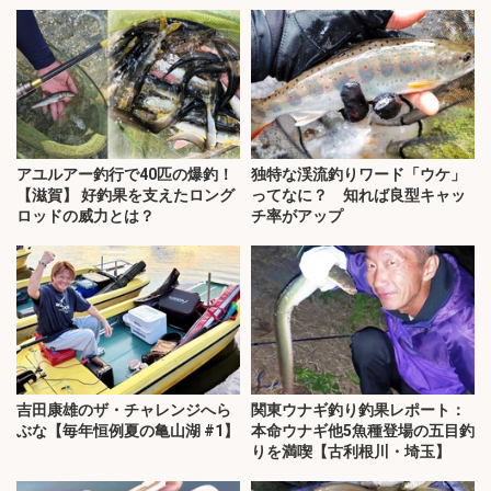
アユルアー釣行で40匹の爆釣！
独特な渓流釣りワード「ウケ」
【滋賀】 好釣果を支えたロング
ってなに？ 知れば良型キャッ
ロッドの威力とは？
チ率がアップ
吉田康雄のザ・チャレンジへら
関東ウナギ釣り釣果レポート：
ぶな【毎年恒例夏の亀山湖 #1】
本命ウナギ他5魚種登場の五目釣
りを満喫【古利根川・埼玉】