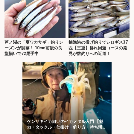
芦ノ湖の「夏ワカサギ」釣りシ
楠漁港の投げ釣りでシロギス37
ーズンが開幕！ 10cm前後の良
匹【三重】群れ回遊コースの発
型揃いで72尾手中
見が数釣りへの近道！
ケンサキイカ狙いのイカメタル入門 【魅
力・タックル・仕掛け・釣り方・持ち帰り
方を解説】