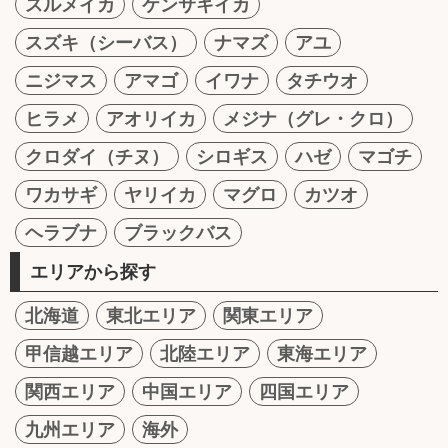
スルメイカ
ケンサキイカ
スズキ（シーバス）
ナマズ
アユ
ニジマス
アマゴ
イワナ
タチウオ
ヒラメ
アオリイカ
メジナ（グレ・クロ）
クロダイ（チヌ）
シロギス
ハゼ
マゴチ
ワカサギ
ヤリイカ
マグロ
カツオ
ヘラブナ
ブラックバス
エリアから探す
北海道
東北エリア
関東エリア
甲信越エリア
北陸エリア
東海エリア
関西エリア
中国エリア
四国エリア
九州エリア
海外