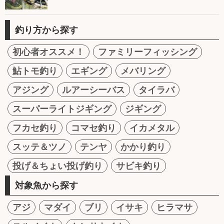
釣り方から探す
初心者オススメ！
ファミリーフィッシング
鮎トモ釣り
エギング
メバリング
アジング
ルアーシーバス
タイラバ
スーパーライトジギング
ジギング
フカセ釣り
コマセ釣り
イカメタル
スッテ＆ツノ
テンヤ
かかり釣り
投げ＆ちょい投げ釣り
サビキ釣り
対象魚から探す
アジ
マダイ
ブリ
イサキ
ヒラマサ