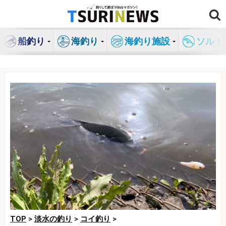
コ
ン
テ
船釣り
海釣り
海釣り施設
ソルト
ン
ツ
へ
ス
キ
ッ
プ
TOP
>
淡水の釣り
>
コイ釣り
>