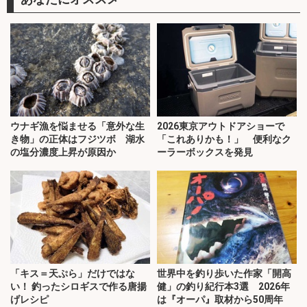
ウナギ漁を悩ませる「意外な生
2026東京アウトドアショーで
き物」の正体はフジツボ 湖水
「これありかも！」 便利なク
の塩分濃度上昇が原因か
ーラーボックスを発見
「キス＝天ぷら」だけではな
世界中を釣り歩いた作家「開高
い！ 釣ったシロギスで作る唐揚
健」の釣り紀行本3選 2026年
げレシピ
は『オーパ』取材から50周年