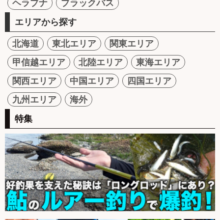
ヘラブナ
ブラックバス
エリアから探す
北海道
東北エリア
関東エリア
甲信越エリア
北陸エリア
東海エリア
関西エリア
中国エリア
四国エリア
九州エリア
海外
特集