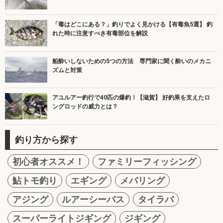
「毒はどこにある？」釣りでよく見かける【有毒魚5選】 釣
れた時に注意すべき有毒部位を解説
船酔いしないための5つの方法 専門家に聞く酔いのメカニ
ズムと対策
アユルアー釣行で40匹の爆釣！【滋賀】 好釣果を支えたロ
ングロッドの威力とは？
釣り方から探す
初心者オススメ！
ファミリーフィッシング
鮎トモ釣り
エギング
メバリング
アジング
ルアーシーバス
タイラバ
スーパーライトジギング
ジギング