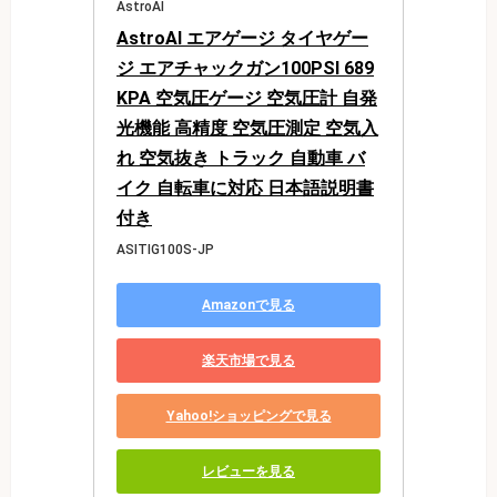
AstroAI
AstroAI エアゲージ タイヤゲー
ジ エアチャックガン100PSI 689
KPA 空気圧ゲージ 空気圧計 自発
光機能 高精度 空気圧測定 空気入
れ 空気抜き トラック 自動車 バ
イク 自転車に対応 日本語説明書
付き
ASITIG100S-JP
Amazonで見る
楽天市場で見る
Yahoo!ショッピングで見る
レビューを見る