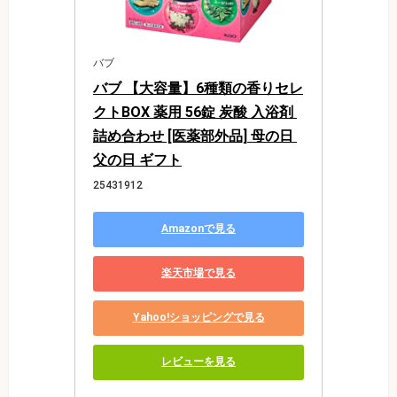
バブ
バブ 【大容量】6種類の香りセレ
クトBOX 薬用 56錠 炭酸 入浴剤 
詰め合わせ [医薬部外品] 母の日 
父の日 ギフト
25431912
Amazonで見る
楽天市場で見る
Yahoo!ショッピングで見る
レビューを見る