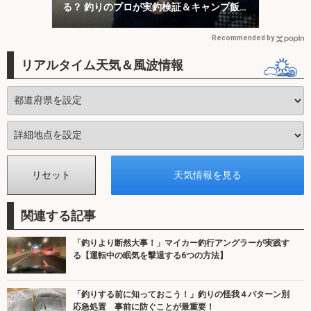
る？ 釣りのプロが実釣検証＆キャンプ飯
も満喫
Recommended by
リアルタイム天気＆風波情報
関連する記事
「釣りより断然大事！」マイカー釣行アングラーが実践す
る【運転中の眠気を撃退する6つの方法】
「釣りする前に知っておこう！」釣りの怪我４パターン別
応急処置 事前に防ぐことが最重要！