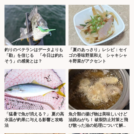
釣りのベテランはデータよりも
「夏のあっさり」レシピ：セイ
「勘」を信じる 「今日は釣れ
ゴの香味野菜和え シャキシャ
そう」の感覚とは？
キ野菜がアクセント
「猛暑で魚が消える？」 夏の高
魚介類の揚げ物は美味しいけど
水温が釣果に与える影響と攻略
油跳ねがち！ 破裂防止対策と飛
法
び散った油の処理について解
説！