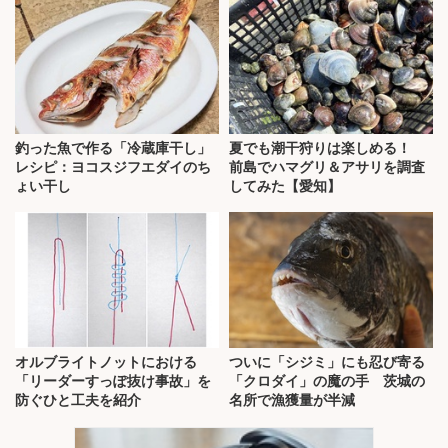
釣った魚で作る「冷蔵庫干し」
夏でも潮干狩りは楽しめる！
レシピ：ヨコスジフエダイのち
前島でハマグリ＆アサリを調査
ょい干し
してみた【愛知】
オルブライトノットにおける
ついに「シジミ」にも忍び寄る
「リーダーすっぽ抜け事故」を
「クロダイ」の魔の手 茨城の
防ぐひと工夫を紹介
名所で漁獲量が半減