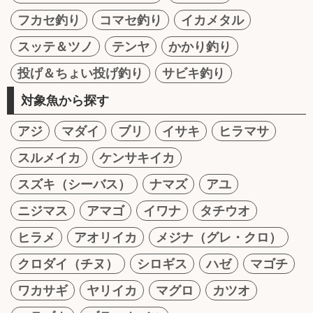
フカセ釣り
コマセ釣り
イカメタル
スッテ＆ツノ
テンヤ
かかり釣り
投げ＆ちょい投げ釣り
サビキ釣り
対象魚から探す
アジ
マダイ
ブリ
イサキ
ヒラマサ
スルメイカ
ケンサキイカ
スズキ（シーバス）
ナマズ
アユ
ニジマス
アマゴ
イワナ
タチウオ
ヒラメ
アオリイカ
メジナ（グレ・クロ）
クロダイ（チヌ）
シロギス
ハゼ
マゴチ
ワカサギ
ヤリイカ
マグロ
カツオ