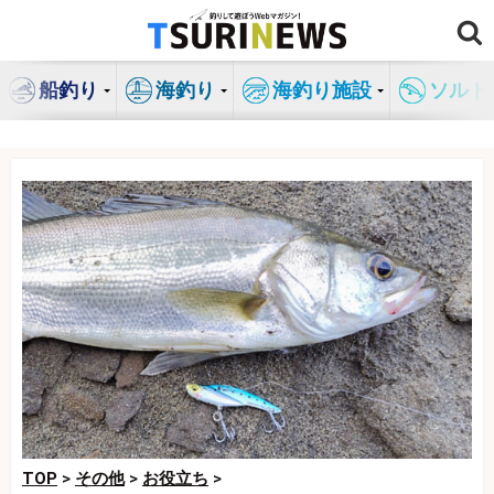
コ
ン
テ
船釣り
海釣り
海釣り施設
ソルト
ン
ツ
へ
ス
キ
ッ
プ
TOP
>
その他
>
お役立ち
>