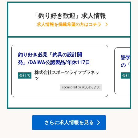
「釣り好き歓迎」求人情報
求人情報を掲載希望の方はコチラ
釣り好き必見「釣具の設計開
語学力
発」/DAIWA公認製品/年休117日
の「海外
株式会社スポーツライフプラネッ
会社名
会社名
ツ
sponsored by 求人ボックス
さらに求人情報を見る