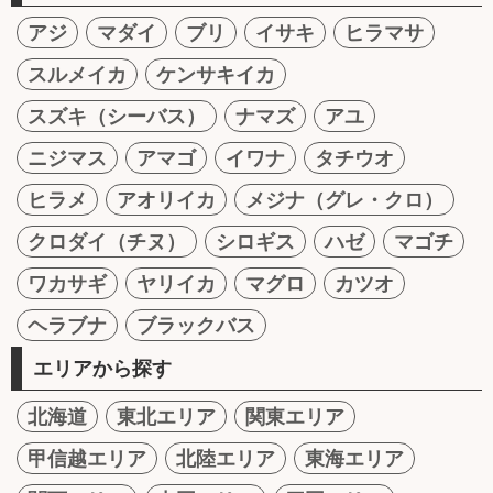
アジ
マダイ
ブリ
イサキ
ヒラマサ
スルメイカ
ケンサキイカ
スズキ（シーバス）
ナマズ
アユ
ニジマス
アマゴ
イワナ
タチウオ
ヒラメ
アオリイカ
メジナ（グレ・クロ）
クロダイ（チヌ）
シロギス
ハゼ
マゴチ
ワカサギ
ヤリイカ
マグロ
カツオ
ヘラブナ
ブラックバス
エリアから探す
北海道
東北エリア
関東エリア
甲信越エリア
北陸エリア
東海エリア