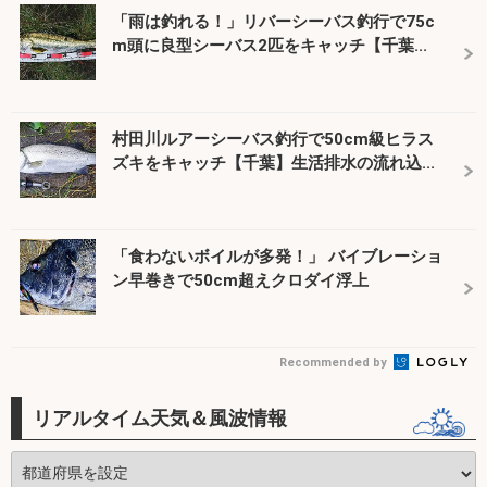
「雨は釣れる！」リバーシーバス釣行で75c
m頭に良型シーバス2匹をキャッチ【千葉...
村田川ルアーシーバス釣行で50cm級ヒラス
ズキをキャッチ【千葉】生活排水の流れ込...
「食わないボイルが多発！」 バイブレーショ
ン早巻きで50cm超えクロダイ浮上
Recommended by
リアルタイム天気＆風波情報