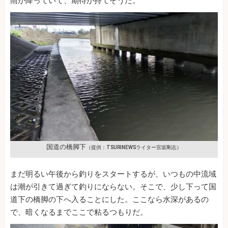
雨が降っていて、期待が持てそうだ。
国道の橋脚下
（提供：TSURINEWSライター宮坂剛志）
まだ明るい午後から釣りをスタートするが、いつもの中流域
は潮が引きて過ぎて釣りにならない。そこで、少し下って国
道下の橋脚の下へ入ることにした。ここなら水深があるの
で、暗くなるまでここで粘るつもりだ。