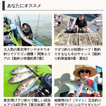
あなたにオススメ
大人気の東京湾テンヤタチウオ
マダコ釣りが好調キープ！数釣
釣りでドラゴン捕獲！ 関東エリ
りするなら今がチャンス【船釣
アの【船釣り特選釣果7選】
り釣果速報9選・愛知】
東京湾LTアジ釣りで難しい状況
相模湾のLT（ライト）五目釣り
もアジ24匹手中【黒川本家】専
で大型アジにシロアマダイなど