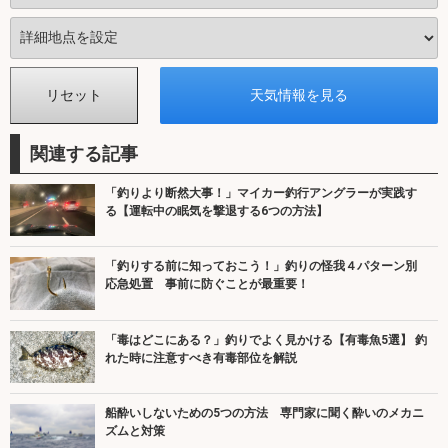
関連する記事
「釣りより断然大事！」マイカー釣行アングラーが実践す
る【運転中の眠気を撃退する6つの方法】
「釣りする前に知っておこう！」釣りの怪我４パターン別
応急処置 事前に防ぐことが最重要！
「毒はどこにある？」釣りでよく見かける【有毒魚5選】 釣
れた時に注意すべき有毒部位を解説
船酔いしないための5つの方法 専門家に聞く酔いのメカニ
ズムと対策