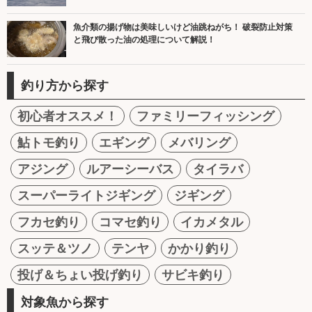
魚介類の揚げ物は美味しいけど油跳ねがち！ 破裂防止対策
と飛び散った油の処理について解説！
釣り方から探す
初心者オススメ！
ファミリーフィッシング
鮎トモ釣り
エギング
メバリング
アジング
ルアーシーバス
タイラバ
スーパーライトジギング
ジギング
フカセ釣り
コマセ釣り
イカメタル
スッテ＆ツノ
テンヤ
かかり釣り
投げ＆ちょい投げ釣り
サビキ釣り
対象魚から探す