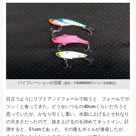
バイブレーションが活躍
（提供：TSURINEWSライター宮坂剛志）
目立つようにリフトアンドフォールで狙うと、フォールでガ
ツン！と食ってきた。どうせいつもの40cmくらいだろうと
思っていたが、かなり引くし重い。水面に上げるとそれなり
の大きさだったので、抜き上げるのを諦めてネットイン。計
測すると、51cmであった。その後もボイルが連発したが、