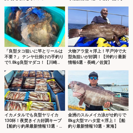
「良型タコ狙いに竿とリールは
大物アラ堂々浮上！平戸沖で大
不要？」 テンヤ仕掛けの手釣り
型魚狙いが好調！【沖釣り最新
で1.8kg良型マダコ！【川崎
情報6選・長崎／佐賀】
丸・東京湾】
イカメタルでも良型ヤリイカ
金洲のスルメイカ泳がせ釣りで
130杯！夜焚きイカ好調キープ
8kg大型マハタ堂々浮上！【船
【船釣り釣果最新情報13選・玄
釣り最新情報10選・東海】
界灘】