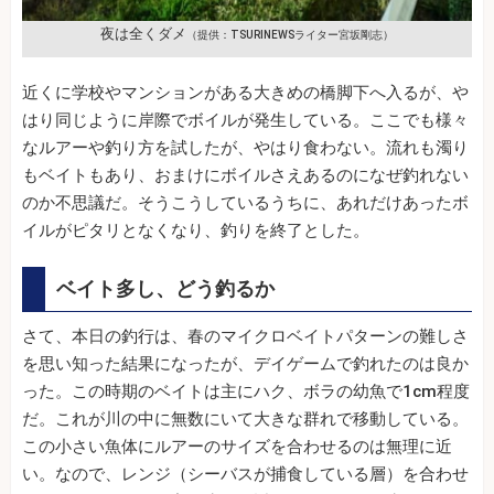
夜は全くダメ
（提供：TSURINEWSライター宮坂剛志）
近くに学校やマンションがある大きめの橋脚下へ入るが、や
はり同じように岸際でボイルが発生している。ここでも様々
なルアーや釣り方を試したが、やはり食わない。流れも濁り
もベイトもあり、おまけにボイルさえあるのになぜ釣れない
のか不思議だ。そうこうしているうちに、あれだけあったボ
イルがピタリとなくなり、釣りを終了とした。
ベイト多し、どう釣るか
さて、本日の釣行は、春のマイクロベイトパターンの難しさ
を思い知った結果になったが、デイゲームで釣れたのは良か
った。この時期のベイトは主にハク、ボラの幼魚で1cm程度
だ。これが川の中に無数にいて大きな群れで移動している。
この小さい魚体にルアーのサイズを合わせるのは無理に近
い。なので、レンジ（シーバスが捕食している層）を合わせ