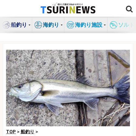
コ
ン
テ
船釣り
海釣り
海釣り施設
ソルト
ン
ツ
へ
ス
キ
ッ
プ
TOP
>
船釣り
>