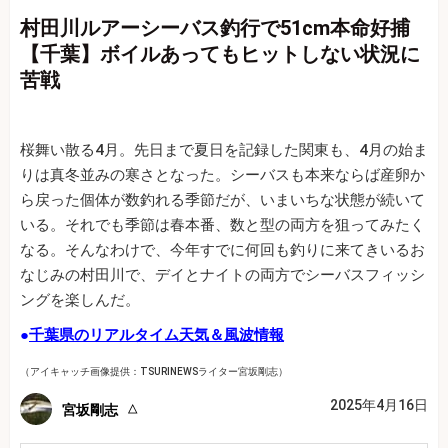
村田川ルアーシーバス釣行で51cm本命好捕
【千葉】ボイルあってもヒットしない状況に
苦戦
桜舞い散る4月。先日まで夏日を記録した関東も、4月の始ま
りは真冬並みの寒さとなった。シーバスも本来ならば産卵か
ら戻った個体が数釣れる季節だが、いまいちな状態が続いて
いる。それでも季節は春本番、数と型の両方を狙ってみたく
なる。そんなわけで、今年すでに何回も釣りに来てきいるお
なじみの村田川で、デイとナイトの両方でシーバスフィッシ
ングを楽しんだ。
●
千葉県のリアルタイム天気＆風波情報
（アイキャッチ画像提供：TSURINEWSライター宮坂剛志）
2025年4月16日
宮坂剛志