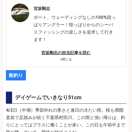
宮坂剛志
ボート、ウェーディングなしの100%陸っ
ぱりアングラー！陸っぱりからのシーバ
スフィッシングの楽しさを追求して行き
ます！
宮坂剛志の担当記事を読む
×
閉じる
船釣り
デイゲームでいきなり51cm
4/2日（中潮）季節外れの寒さと連日の冷たい雨。桜も満開
直前で足踏みが続く千葉県村田川。この雨と強い濁りは、釣
りにとってはプラスに働くことが多い。この日も午前中まで