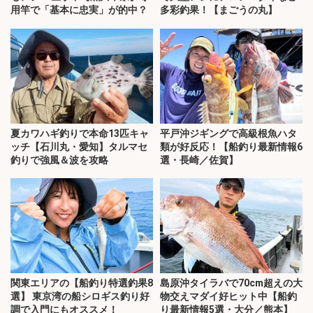
用竿で「基本に忠実」が的中？
多彩釣果！【まごうの丸】
夏カワハギ釣りで本命13匹キャ
平戸沖ジギングで高級根魚ハタ
ッチ【石川丸・愛知】タルマセ
類が好反応！【船釣り最新情報6
釣りで強風＆波を攻略
選・長崎／佐賀】
関東エリアの【船釣り特選釣果8
島原沖タイラバで70cm超えの大
選】 東京湾の船シロギス釣り好
物交えマダイ好ヒット中【船釣
調で入門にもオススメ！
り最新情報5選・大分／熊本】