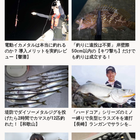
電動イカメタルは本当に釣れる
「釣りに遠投は不要」 岸壁際
のか？ 導入メリットを実釣レビ
50cm以内の【キワ撃ち】だけで
ュー【響灘】
も釣りは成立する！
堤防でダイソーメタルジグを投
「ハードコア」シリーズのミノ
げたら2時間でカマスが12匹釣
ー縛りで良型ヒラスズキを連打
れた！【和歌山】
【長崎】ランガンでサラシを攻
略！