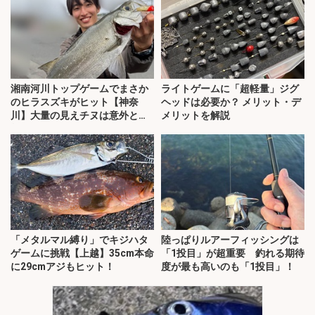
湘南河川トップゲームでまさか
ライトゲームに「超軽量」ジグ
のヒラスズキがヒット【神奈
ヘッドは必要か？ メリット・デ
川】大量の見えチヌは意外と難
メリットを解説
敵？
「メタルマル縛り」でキジハタ
陸っぱりルアーフィッシングは
ゲームに挑戦【上越】35cm本命
「1投目」が超重要 釣れる期待
に29cmアジもヒット！
度が最も高いのも「1投目」！