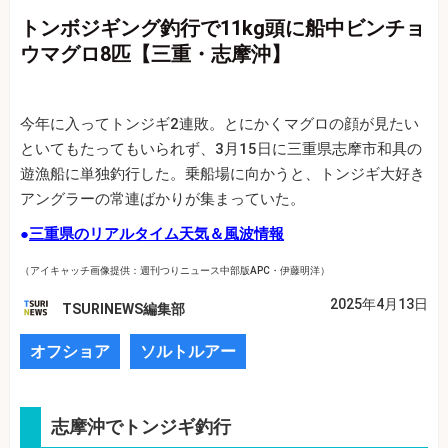
トンボジギング釣行で11kg頭に船中ビンチョ
ウマグロ8匹【三重・志摩沖】
今年に入ってトンジギ2連敗。とにかくマグロの顔が見たい
といてもたってもいられず、3月15日に三重県志摩市和具の
遊漁船に単独釣行した。乗船場に向かうと、トンジギ大好き
アングラーの常連ばかりが集まっていた。
●
三重県のリアルタイム天気＆風波情報
（アイキャッチ画像提供：週刊つりニュース中部版APC・伊藤明洋）
2025年4月13日
TSURINEWS編集部
オフショア
ソルトルアー
志摩沖でトンジギ釣行