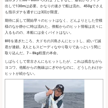
指示ダナの60～80mへ入れようとすると、最初からライン
出しで130mは必要。かなりの速さで船は流れ、450gでさえ
も指示ダナを通すには3回が限度。
期待に反して開始早々のヒットはなく、どんよりとした空模
様のなか静かに時は流れた。僚船からのヒット情報は次々に
入るものの、本船には全くバイトはない。
8時を過ぎたころ、大ドモの川島さんにヒットし、続いて誠
君が連鎖。2人ともスピーディなやり取りであっという間に
取り込んだ。7～8kg程度の本命。
しばらくして世古さんにもヒットしたが、これは残念ながら
ヨコワ。他船からの無線はにぎやかなのに、どうしたわけか
ヒットが続かない。