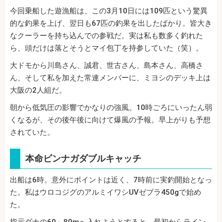
今回乗船した遊漁船は、この3月10日には109匹という驚異
的な釣果を上げ、翌日も67匹の釣果を出したばかり。皆大き
なクーラーを持ち込んでの参戦だ。実は私も数多く釣れた
ら、頭だけは落とそうとマイ包丁を持参していた（笑）。
大ドモから川島さん、誠君、世古さん、島本さん、高橋さ
ん、そして私を加えた常連メンバーに、ミヨシのデッキ上は
大阪の2人組だ。
朝から低気圧の影響でかなりの強風。10時ごろにいったん弱
くなるが、その後午後に向けて爆風の予報。早上がりも予想
されていた。
本命ビンナガダブルキャッチ
出船は6時。意外にポイントは近く、7時前に実釣開始となっ
た。私はウロコジグのアルミイワシUVゼブラ450gで始め
た。