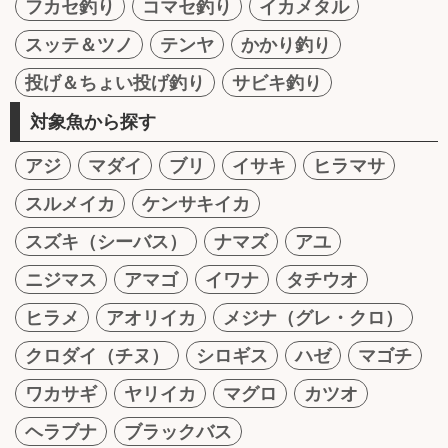
フカセ釣り
コマセ釣り
イカメタル
スッテ＆ツノ
テンヤ
かかり釣り
投げ＆ちょい投げ釣り
サビキ釣り
対象魚から探す
アジ
マダイ
ブリ
イサキ
ヒラマサ
スルメイカ
ケンサキイカ
スズキ（シーバス）
ナマズ
アユ
ニジマス
アマゴ
イワナ
タチウオ
ヒラメ
アオリイカ
メジナ（グレ・クロ）
クロダイ（チヌ）
シロギス
ハゼ
マゴチ
ワカサギ
ヤリイカ
マグロ
カツオ
ヘラブナ
ブラックバス