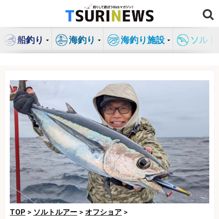
コ
ン
テ
船釣り
海釣り
海釣り施設
ソルト
ン
ツ
へ
ス
キ
ッ
プ
TOP
>
ソルトルアー
>
オフショア
>