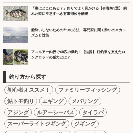
「毒はどこにある？」釣りでよく見かける【有毒魚5選】 釣
れた時に注意すべき有毒部位を解説
船酔いしないための5つの方法 専門家に聞く酔いのメカニ
ズムと対策
アユルアー釣行で40匹の爆釣！【滋賀】 好釣果を支えたロ
ングロッドの威力とは？
釣り方から探す
初心者オススメ！
ファミリーフィッシング
鮎トモ釣り
エギング
メバリング
アジング
ルアーシーバス
タイラバ
スーパーライトジギング
ジギング