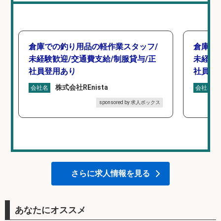
倉庫での釣り用品の軽作業スタッフ/
倉庫で
未経験歓迎/交通費支給/制服貸与/正
未経験
社員登用あり
社員登
株式会社REnista
会社名
会社名
sponsored by 求人ボックス
さらに求人情報を見る
あなたにオススメ