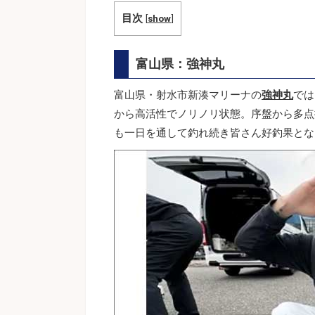
目次
[
show
]
富山県：強神丸
富山県・射水市新湊マリーナの
強神丸
では
から高活性でノリノリ状態。序盤から多点
も一日を通して釣れ続き皆さん好釣果とな