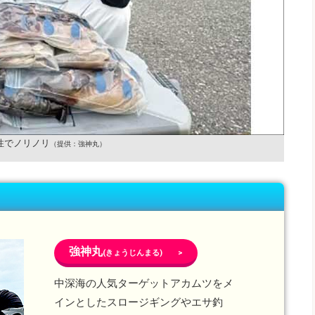
性でノリノリ
（提供：強神丸）
強神丸
(きょうじんまる) >
中深海の人気ターゲットアカムツをメ
インとしたスロージギングやエサ釣