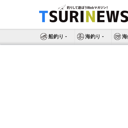
コ
ン
テ
ン
ツ
船釣り
海釣り
海
へ
ス
キ
ッ
プ