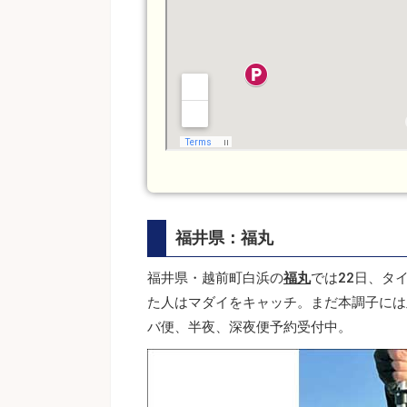
福井県：福丸
福井県・越前町白浜の
福丸
では22日、タ
た人はマダイをキャッチ。まだ本調子には
バ便、半夜、深夜便予約受付中。