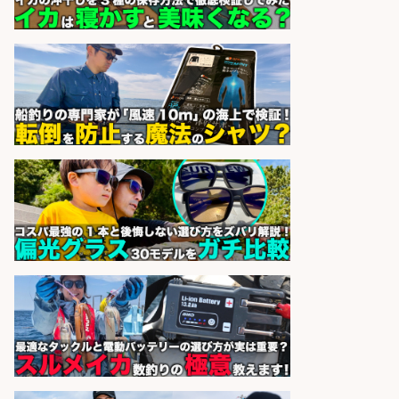
おろし/新潟県/小千谷市
株式会社G&G
会社名
sponsored by 求人ボックス
釣り具などの出荷作業
UTエージェント株式会社
会社名
sponsored by 求人ボックス
福岡「現場監督」/釣り好き歓迎/残
業10時間/経験者歓迎
広松久水産株式会社
会社名
sponsored by 求人ボックス
さらに求人情報を見る