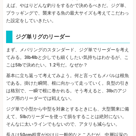
えば、やはりどんな釣りをするかで決めるべきだ。ジグ単、
プラッギングで、襲来する魚の最大サイズも考えてこだわっ
た設定をしていきたい。
ジグ単リグのリーダー
まず、メバリングのスタンダード、ジグ単でリーダーを考え
てみる。3lb4lbと少しでも細くしたい気持ちはわかるが、こ
こは5lbで決めたい。1.2号だ。なぜか？
基本に立ち返って考えてみよう。何と言ってもメバルは根魚
である。掛けた瞬間、根に向かって走っていく。良型の引き
は格別で、一瞬で根に巻かれる。そう考えると、3lbのアジ
ング用のリーダーでは戦えない。
ジグ単で小型から中型を対象とするときにも、大型襲来に備
えて、5lbのリーダーを使って損をすることは絶対にない。
そんなに太いラインでもないので、アタリも減らない。
長さは50cm程度がやはり一般的なところだが、中層以深の