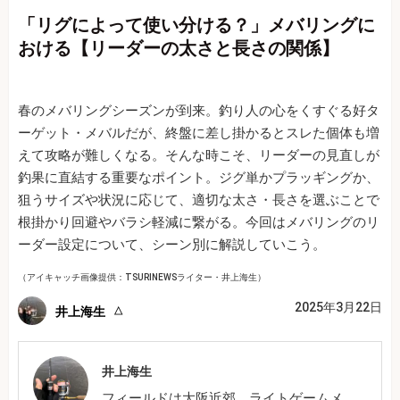
「リグによって使い分ける？」メバリングに
おける【リーダーの太さと長さの関係】
春のメバリングシーズンが到来。釣り人の心をくすぐる好タ
ーゲット・メバルだが、終盤に差し掛かるとスレた個体も増
えて攻略が難しくなる。そんな時こそ、リーダーの見直しが
釣果に直結する重要なポイント。ジグ単かプラッギングか、
狙うサイズや状況に応じて、適切な太さ・長さを選ぶことで
根掛かり回避やバラシ軽減に繋がる。今回はメバリングのリ
ーダー設定について、シーン別に解説していこう。
（アイキャッチ画像提供：TSURINEWSライター・井上海生）
2025年3月22日
井上海生
井上海生
フィールドは大阪近郊。ライトゲームメ