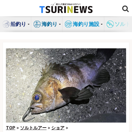
コ
ン
テ
船釣り
海釣り
海釣り施設
ソルト
ン
ツ
へ
ス
キ
ッ
プ
TOP
>
ソルトルアー
>
ショア
>