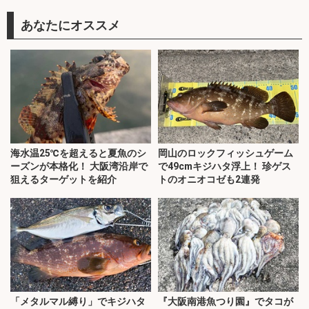
あなたにオススメ
海水温25℃を超えると夏魚のシ
岡山のロックフィッシュゲーム
ーズンが本格化！ 大阪湾沿岸で
で49cmキジハタ浮上！ 珍ゲス
狙えるターゲットを紹介
トのオニオコゼも2連発
「メタルマル縛り」でキジハタ
『大阪南港魚つり園』でタコが