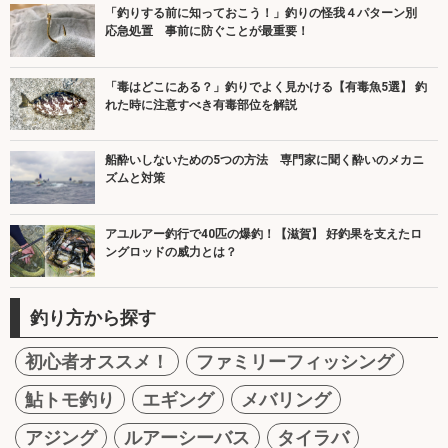
「釣りする前に知っておこう！」釣りの怪我４パターン別
応急処置 事前に防ぐことが最重要！
「毒はどこにある？」釣りでよく見かける【有毒魚5選】 釣
れた時に注意すべき有毒部位を解説
船酔いしないための5つの方法 専門家に聞く酔いのメカニ
ズムと対策
アユルアー釣行で40匹の爆釣！【滋賀】 好釣果を支えたロ
ングロッドの威力とは？
釣り方から探す
初心者オススメ！
ファミリーフィッシング
鮎トモ釣り
エギング
メバリング
アジング
ルアーシーバス
タイラバ