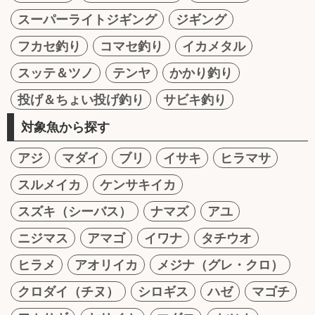
スーパーライトジギング
ジギング
フカセ釣り
コマセ釣り
イカメタル
スッテ＆ツノ
テンヤ
かかり釣り
投げ＆ちょい投げ釣り
サビキ釣り
対象魚から探す
アジ
マダイ
ブリ
イサキ
ヒラマサ
スルメイカ
ケンサキイカ
スズキ（シーバス）
ナマズ
アユ
ニジマス
アマゴ
イワナ
タチウオ
ヒラメ
アオリイカ
メジナ（グレ・クロ）
クロダイ（チヌ）
シロギス
ハゼ
マゴチ