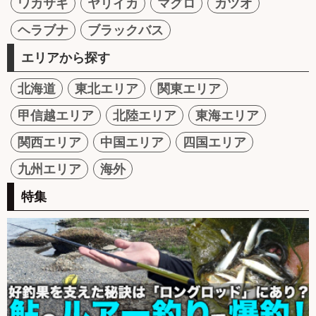
ワカサギ
ヤリイカ
マグロ
カツオ
ヘラブナ
ブラックバス
エリアから探す
北海道
東北エリア
関東エリア
甲信越エリア
北陸エリア
東海エリア
関西エリア
中国エリア
四国エリア
九州エリア
海外
特集