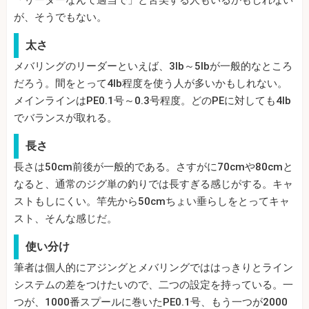
「リーダーなんて適当で」と苦笑する人もいるかもしれない
が、そうでもない。
太さ
メバリングのリーダーといえば、3lb～5lbが一般的なところ
だろう。間をとって4lb程度を使う人が多いかもしれない。
メインラインはPE0.1号～0.3号程度。どのPEに対しても4lb
でバランスが取れる。
長さ
長さは50cm前後が一般的である。さすがに70cmや80cmと
なると、通常のジグ単の釣りでは長すぎる感じがする。キャ
ストもしにくい。竿先から50cmちょい垂らしをとってキャ
スト、そんな感じだ。
使い分け
筆者は個人的にアジングとメバリングでははっきりとライン
システムの差をつけたいので、二つの設定を持っている。一
つが、1000番スプールに巻いたPE0.1号、もう一つが2000