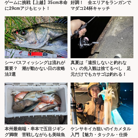
ゲームに挑戦【上越】35cm本命
好調！ 全エリアをランガンで
に29cmアジもヒット！
マダコ24杯キャッチ
シーバスフィッシングは流れが
真夏は「遠投しないと釣れな
重要？ 潮が動かない日の攻略
い」の先入観は捨てるべし 足
法3選
元だけでもカサゴは釣れる！
本州最南端・串本で五目ジギン
ケンサキイカ狙いのイカメタル
グ満喫 苦戦しながらも美味魚
入門 【魅力・タックル・仕掛