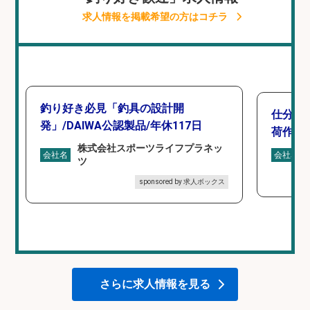
求人情報を掲載希望の方はコチラ
釣り好き必見「釣具の設計開
仕分け
発」/DAIWA公認製品/年休117日
荷作業
株式会社スポーツライフプラネッ
会社名
会社名
ツ
sponsored by 求人ボックス
さらに求人情報を見る