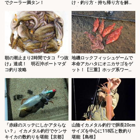
でクーラー満タン！
け・釣り方・持ち帰り方を解
説】
朝の潮止まり2時間でタコ『つ抜
地磯ロックフィッシュゲームで
け』達成！ 明石沖ボートマダ
本命アカハタにオニカサゴをゲ
コ釣り攻略
ット！【三重】ホッグ系ワーム
にヒット
「赤緑のスッテにしかアタらな
山陰イカメタル釣行で胴長20cm
い？」 イカメタル釣行でケンサ
サイズを中心に118匹と数釣り
キイカの数釣りを堪能【京都】
堪能【島根】