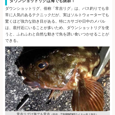
ダウンショットリグは海でも抜群！
ダウンショットリグ、俗称「常吉リグ」は、バス釣りでも非
常に人気のあるテクニックだが、実はソルトウォーターでも
驚くほど強力な効き目がある。特にカサゴや日中のメバル
は、底付近にいることが多いため、ダウンショットリグを使
うと、ふわふわと自然な動きで魚を誘い食いつかせることが
できる。
常吉リグは海でも常吉
（提供：TSURINEWSライター井上海生）