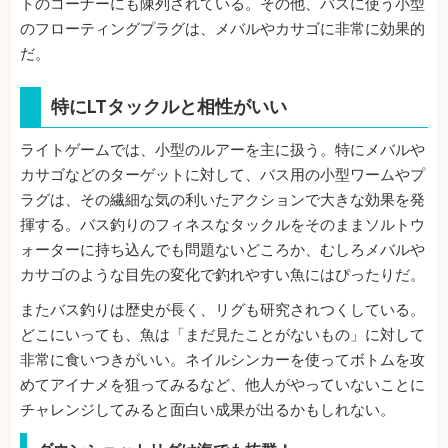
トのコーナーにも陳列されている。その他、バスに使う小型
のフローティングプラグは、メバルやカサゴに非常に効果的
だ。
特にLTタックルと相性がいい
ライトゲームでは、小型のルアーを主に扱う。特にメバルや
カサゴなどのターゲットに対して、バス用の小型ワームやプ
ラグは、その繊細な気の利いたアクションで大きな効果を発
揮する。バス釣りのフィネスなタックルをそのままソルトウ
ォーターに持ち込んでも問題ないどころか、むしろメバルや
カサゴのような目先の変化で釣れやすい魚にはぴったりだ。
またバス釣りは歴史が長く、リグも研究されつくしている。
どこにいっても、魚は「まだ見たことがないもの」に対して
非常に食いつきがいい。ネイルシンカーを使ってボトムを攻
めてアイナメを狙ってみるなど、他人がやっていないことに
チャレンジしてみると面白い成果が出るかもしれない。