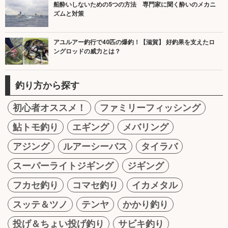
船酔いしないための5つの方法 専門家に聞く酔いのメカニ
ズムと対策
アユルアー釣行で40匹の爆釣！【滋賀】 好釣果を支えたロ
ングロッドの威力とは？
釣り方から探す
初心者オススメ！
ファミリーフィッシング
鮎トモ釣り
エギング
メバリング
アジング
ルアーシーバス
タイラバ
スーパーライトジギング
ジギング
フカセ釣り
コマセ釣り
イカメタル
スッテ＆ツノ
テンヤ
かかり釣り
投げ＆ちょい投げ釣り
サビキ釣り