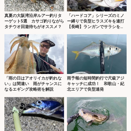
真夏の大阪湾沿岸ルアー釣りタ
「ハードコア」シリーズのミノ
ーゲット5選 カサゴ釣りながら
ー縛りで良型ヒラスズキを連打
タチウオ回遊待ちがオススメ？
【長崎】ランガンでサラシを攻
略！
「雨の日はアオリイカが釣れな
雨予報の短時間釣行で尺級アジ
い」は間違い 雨がチャンスに
キャッチに成功！ 和歌山・紀
なるエギング攻略術を解説
北エリアで良型連発