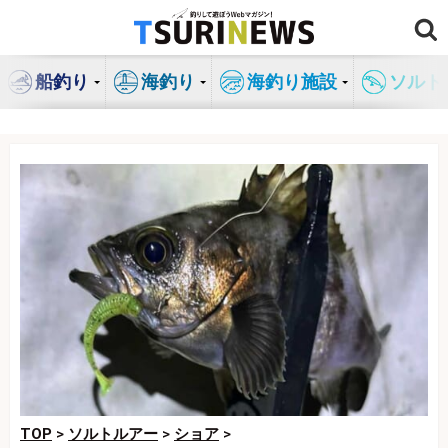
コ
ン
テ
船釣り
海釣り
海釣り施設
ソルト
ン
ツ
へ
ス
キ
ッ
プ
TOP
>
ソルトルアー
>
ショア
>