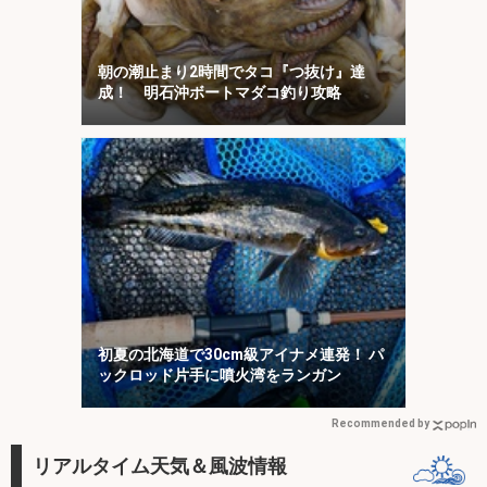
朝の潮止まり2時間でタコ『つ抜け』達
成！ 明石沖ボートマダコ釣り攻略
初夏の北海道で30cm級アイナメ連発！ パ
ックロッド片手に噴火湾をランガン
Recommended by
リアルタイム天気＆風波情報