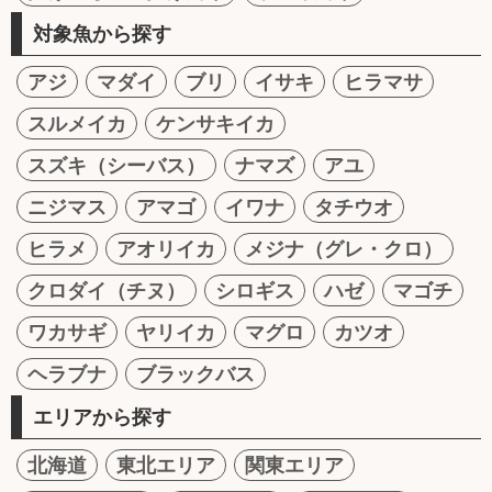
対象魚から探す
アジ
マダイ
ブリ
イサキ
ヒラマサ
スルメイカ
ケンサキイカ
スズキ（シーバス）
ナマズ
アユ
ニジマス
アマゴ
イワナ
タチウオ
ヒラメ
アオリイカ
メジナ（グレ・クロ）
クロダイ（チヌ）
シロギス
ハゼ
マゴチ
ワカサギ
ヤリイカ
マグロ
カツオ
ヘラブナ
ブラックバス
エリアから探す
北海道
東北エリア
関東エリア