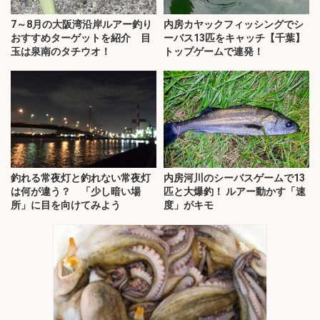
7～8月の大阪湾沿岸ルアー釣り
内房カヤックフィッシングでシ
おすすめターゲットを紹介 目
ーバス13匹をキャッチ【千葉】
玉は泉南のタチウオ！
トップゲームで連発！
釣れる常夜灯と釣れない常夜灯
内房河川のシーバスゲームで13
は何が違う？ 「少し暗い場
匹と大爆釣！ ルアー動かす「速
所」に目を向けてみよう
度」がキモ