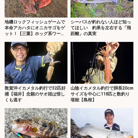
地磯ロックフィッシュゲームで
シーバスが釣れない人ほど知っ
本命アカハタにオニカサゴをゲ
てほしい 釣果を左右する「飛
ット！【三重】ホッグ系ワーム
距離」の真実
にヒット
敦賀沖イカメタル釣行で32匹好
山陰イカメタル釣行で胴長20cm
捕【福井】念願のサオ頭は惜し
サイズを中心に118匹と数釣り
くも逃す
堪能【島根】