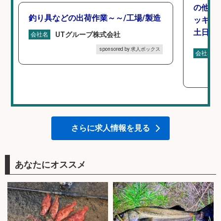
の他/
釣り具などの出荷作業～～/工場/製造
ッキン
土日休み
UTグループ株式会社
会社名
sponsored by 求人ボックス
会社名
さらに求人情報を見る
あなたにオススメ