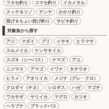
フカセ釣り
コマセ釣り
イカメタル
スッテ＆ツノ
テンヤ
かかり釣り
投げ＆ちょい投げ釣り
サビキ釣り
対象魚から探す
アジ
マダイ
ブリ
イサキ
ヒラマサ
スルメイカ
ケンサキイカ
スズキ（シーバス）
ナマズ
アユ
ニジマス
アマゴ
イワナ
タチウオ
ヒラメ
アオリイカ
メジナ（グレ・クロ）
クロダイ（チヌ）
シロギス
ハゼ
マゴチ
ワカサギ
ヤリイカ
マグロ
カツオ
ヘラブナ
ブラックバス