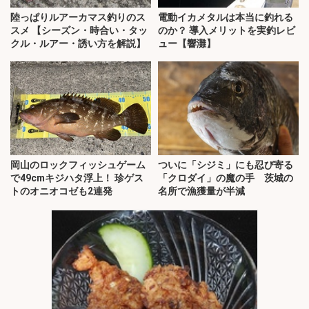
陸っぱりルアーカマス釣りのス
電動イカメタルは本当に釣れる
スメ 【シーズン・時合い・タッ
のか？ 導入メリットを実釣レビ
クル・ルアー・誘い方を解説】
ュー【響灘】
岡山のロックフィッシュゲーム
ついに「シジミ」にも忍び寄る
で49cmキジハタ浮上！ 珍ゲス
「クロダイ」の魔の手 茨城の
トのオニオコゼも2連発
名所で漁獲量が半減