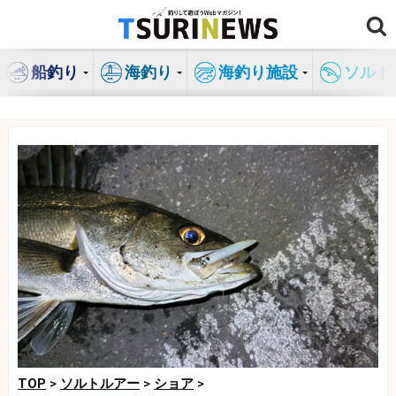
コ
ン
テ
船釣り
海釣り
海釣り施設
ソルト
ン
ツ
へ
ス
キ
ッ
プ
TOP
>
ソルトルアー
>
ショア
>