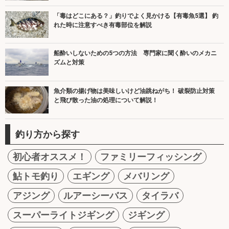
「毒はどこにある？」釣りでよく見かける【有毒魚5選】 釣
れた時に注意すべき有毒部位を解説
船酔いしないための5つの方法 専門家に聞く酔いのメカニ
ズムと対策
魚介類の揚げ物は美味しいけど油跳ねがち！ 破裂防止対策
と飛び散った油の処理について解説！
釣り方から探す
初心者オススメ！
ファミリーフィッシング
鮎トモ釣り
エギング
メバリング
アジング
ルアーシーバス
タイラバ
スーパーライトジギング
ジギング