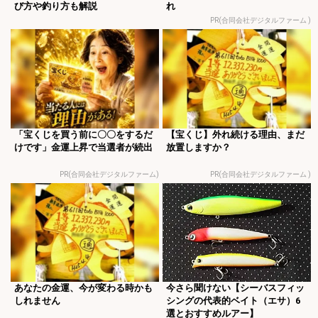
び方や釣り方も解説
れ
PR(合同会社デジタルファーム )
「宝くじを買う前に〇〇をするだ
【宝くじ】外れ続ける理由、まだ
けです」金運上昇で当選者が続出
放置しますか？
PR(合同会社デジタルファーム)
PR(合同会社デジタルファーム )
あなたの金運、今が変わる時かも
今さら聞けない【シーバスフィッ
しれません
シングの代表的ベイト（エサ）6
選とおすすめルアー】