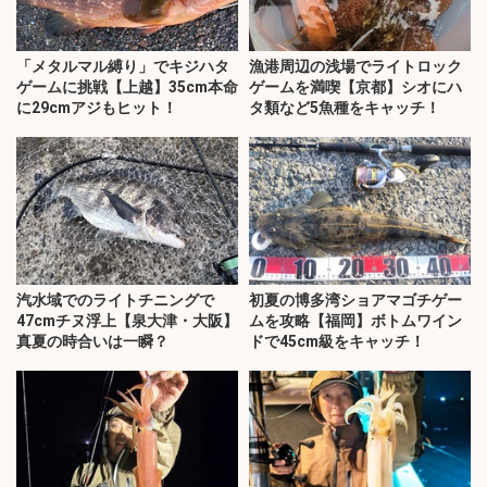
「メタルマル縛り」でキジハタ
漁港周辺の浅場でライトロック
ゲームに挑戦【上越】35cm本命
ゲームを満喫【京都】シオにハ
に29cmアジもヒット！
タ類など5魚種をキャッチ！
汽水域でのライトチニングで
初夏の博多湾ショアマゴチゲー
47cmチヌ浮上【泉大津・大阪】
ムを攻略【福岡】ボトムワイン
真夏の時合いは一瞬？
ドで45cm級をキャッチ！