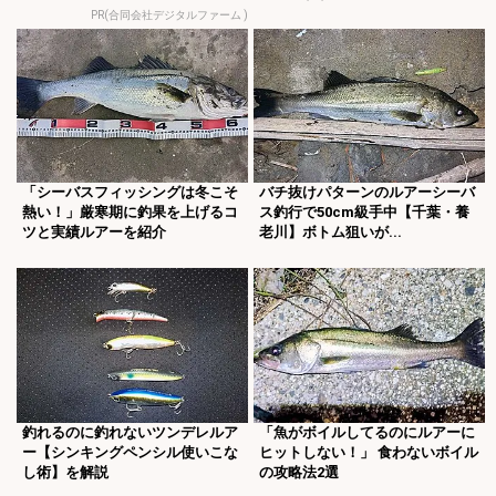
PR(合同会社デジタルファーム )
「シーバスフィッシングは冬こそ
バチ抜けパターンのルアーシーバ
熱い！」厳寒期に釣果を上げるコ
ス釣行で50cm級手中【千葉・養
ツと実績ルアーを紹介
老川】ボトム狙いが...
釣れるのに釣れないツンデレルア
「魚がボイルしてるのにルアーに
ー【シンキングペンシル使いこな
ヒットしない！」 食わないボイル
し術】を解説
の攻略法2選