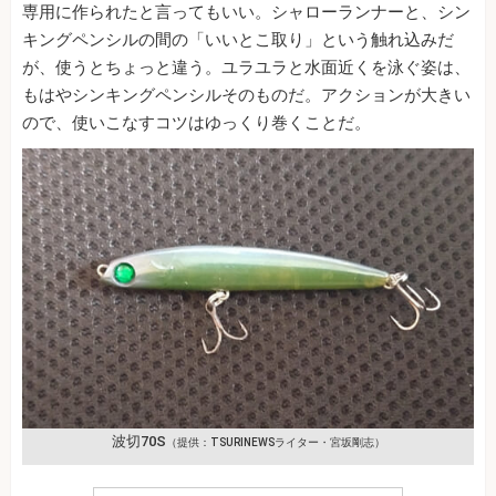
専用に作られたと言ってもいい。シャローランナーと、シン
キングペンシルの間の「いいとこ取り」という触れ込みだ
が、使うとちょっと違う。ユラユラと水面近くを泳ぐ姿は、
もはやシンキングペンシルそのものだ。アクションが大きい
ので、使いこなすコツはゆっくり巻くことだ。
波切70S
（提供：TSURINEWSライター・宮坂剛志）