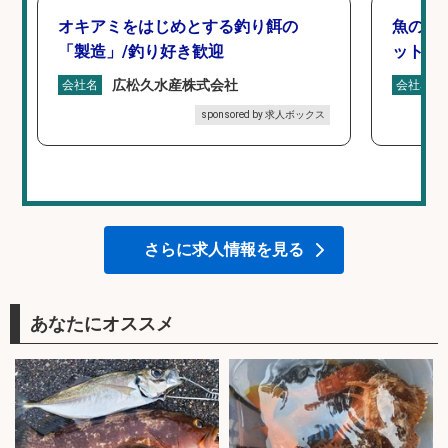
オキアミをはじめとする釣り餌の
魚の「
「製造」/釣り好き歓迎
ットを
広松久水産株式会社
会社名
会社名
sponsored by 求人ボックス
さらに求人情報を見る
あなたにオススメ