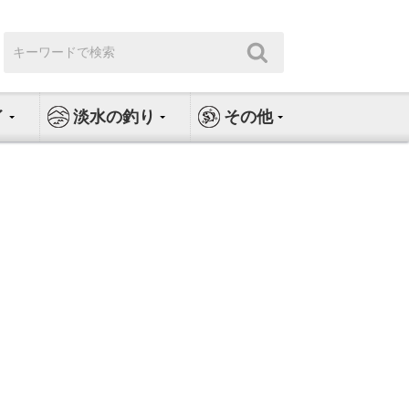
検
検
索:
索
イ
淡水の釣り
その他