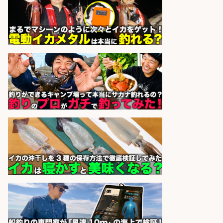
自転車部品や釣り具設計の構造設計
業務 興味関心から専門職デビュー/
機械エンジニア
株式会社BREXA Technology
会社名
sponsored by 求人ボックス
居酒屋/店長・店長候補/扱う魚は鮮
度抜群!大衆酒場で元気に働く店長候
補を募集
アカマル屋鮮魚店 溝の口店
会社名
sponsored by 求人ボックス
居酒屋/料理長・料理長候補/扱う魚
は鮮度抜群!大衆酒場で元気に働く料
理長候補を募集
アカマル屋鮮魚店 大宮すずらん
会社名