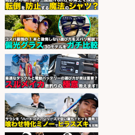
通り
sponsored by 求人ボックス
和食, 居酒屋/レストランサービス・
ホールスタッフ/天草の魚と馬刺し
の店 ホールスタッフ正社員募集
天草の魚と馬刺しの店 魚粋 天草
会社名
の魚と馬刺しの店 魚粋
sponsored by 求人ボックス
居酒屋/店長・店長候補/扱う魚は鮮
度抜群!大衆酒場で元気に働く店長候
補を募集
アカマル屋鮮魚店 府中店
会社名
sponsored by 求人ボックス
梱包・仕分け・検品/経験者時給