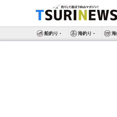
コ
ン
テ
ン
ツ
船釣り
海釣り
海
へ
ス
キ
ッ
プ