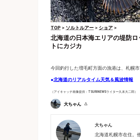
TOP
>
ソルトルアー
>
ショア
>
北海道の日本海エリアの堤防ロ
トにカジカ
今回釣行した増毛町方面の漁港は、札幌市
●
北海道のリアルタイム天気＆風波情報
（アイキャッチ画像提供：TSURINEWSライター久末大二郎）
大ちゃん
大ちゃん
北海道札幌市在住。