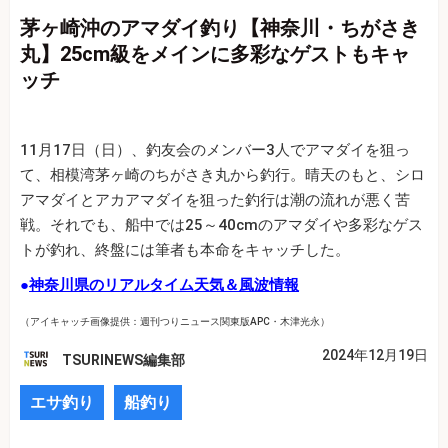
茅ヶ崎沖のアマダイ釣り【神奈川・ちがさき
丸】25cm級をメインに多彩なゲストもキャ
ッチ
11月17日（日）、釣友会のメンバー3人でアマダイを狙っ
て、相模湾茅ヶ崎のちがさき丸から釣行。晴天のもと、シロ
アマダイとアカアマダイを狙った釣行は潮の流れが悪く苦
戦。それでも、船中では25～40cmのアマダイや多彩なゲス
トが釣れ、終盤には筆者も本命をキャッチした。
●
神奈川県のリアルタイム天気＆風波情報
（アイキャッチ画像提供：週刊つりニュース関東版APC・木津光永）
2024年12月19日
TSURINEWS編集部
エサ釣り
船釣り