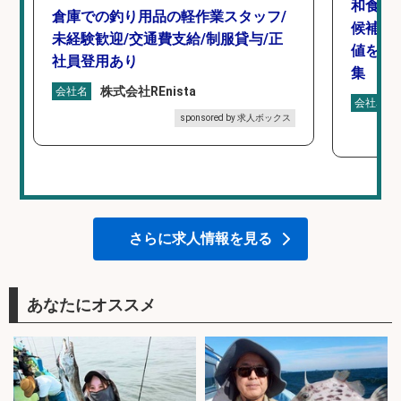
和食,
倉庫での釣り用品の軽作業スタッフ/
候補/
未経験歓迎/交通費支給/制服貸与/正
値を上
社員登用あり
集
株式会社REnista
会社名
会社名
sponsored by 求人ボックス
さらに求人情報を見る
あなたにオススメ