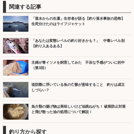
関連する記事
「落水からの生還」生存者が語る【釣り落水事故の恐怖】
生死分けたのはライフジャケット
「あなたは変態レベルの釣り好きかも？」 中毒レベル別
【釣り人あるある】
主婦が青イソメを飼育してみた 不吉な予感がついに的中
（第3回）
堤防際に浮いている魚の亡骸が意味すること 釣りは成立
しづらい？
魚介類の揚げ物は美味しいけど油跳ねがち！ 破裂防止対策
と飛び散った油の処理について解説！
釣り方から探す