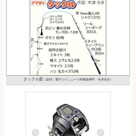
タックル図
（提供：週刊つりニュース関東版APC・木津光永）