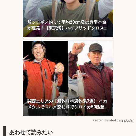
船シロギス釣りで平均20cm級の良型本命
が連発！【東京湾】ハイブリッドクロスに
好反応
関西エリアの【船釣り特選釣果7選】 イカ
メタルでスルメ交じりでシロイカ50匹超
え！
Recommended by