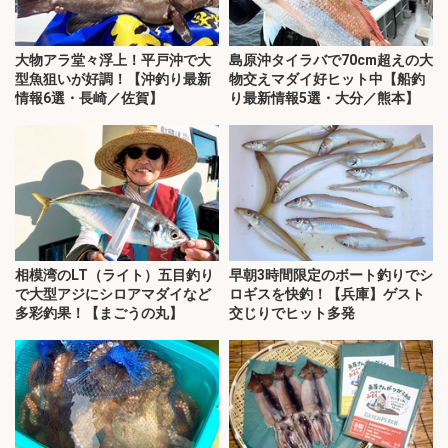
大物アラ堂々浮上！平戸沖で大
島原沖タイラバで70cm超えの大
型魚狙いが好調！【沖釣り最新
物交えマダイ好ヒット中【船釣
情報6選・長崎／佐賀】
り最新情報5選・大分／熊本】
相模湾のLT（ライト）五目釣り
早朝3時間限定のボート釣りでシ
で大型アジにシロアマダイなど
ロギスを快釣！【兵庫】ゲスト
多彩釣果！【まごうの丸】
交じりでヒット多発