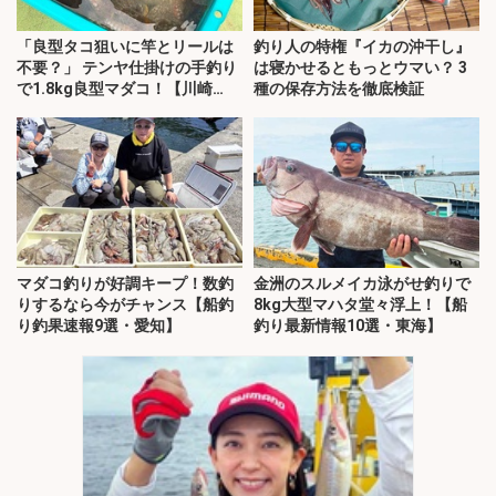
「良型タコ狙いに竿とリールは
釣り人の特権『イカの沖干し』
不要？」 テンヤ仕掛けの手釣り
は寝かせるともっとウマい？ 3
で1.8kg良型マダコ！【川崎
種の保存方法を徹底検証
丸・東京湾】
マダコ釣りが好調キープ！数釣
金洲のスルメイカ泳がせ釣りで
りするなら今がチャンス【船釣
8kg大型マハタ堂々浮上！【船
り釣果速報9選・愛知】
釣り最新情報10選・東海】