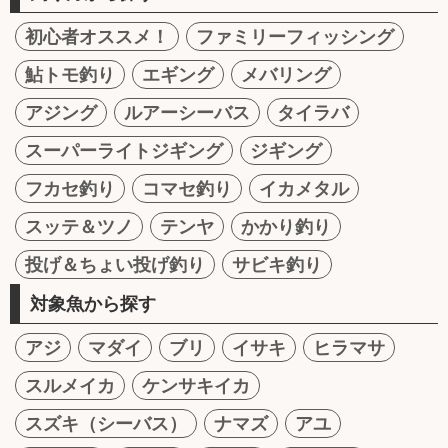
初心者オススメ！
ファミリーフィッシング
鮎トモ釣り
エギング
メバリング
アジング
ルアーシーバス
タイラバ
スーパーライトジギング
ジギング
フカセ釣り
コマセ釣り
イカメタル
スッテ＆ツノ
テンヤ
かかり釣り
投げ＆ちょい投げ釣り
サビキ釣り
対象魚から探す
アジ
マダイ
ブリ
イサキ
ヒラマサ
スルメイカ
ケンサキイカ
スズキ（シーバス）
ナマズ
アユ