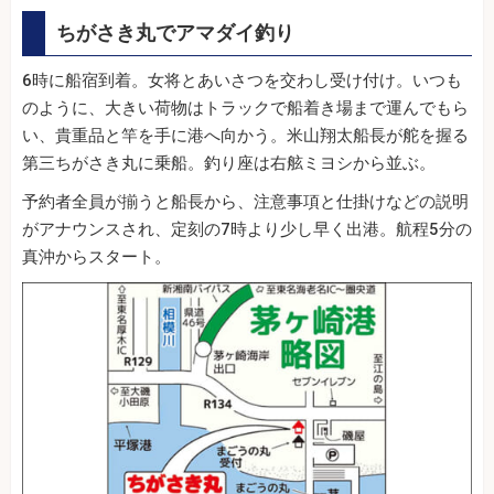
ちがさき丸でアマダイ釣り
6時に船宿到着。女将とあいさつを交わし受け付け。いつも
のように、大きい荷物はトラックで船着き場まで運んでもら
い、貴重品と竿を手に港へ向かう。米山翔太船長が舵を握る
第三ちがさき丸に乗船。釣り座は右舷ミヨシから並ぶ。
予約者全員が揃うと船長から、注意事項と仕掛けなどの説明
がアナウンスされ、定刻の7時より少し早く出港。航程5分の
真沖からスタート。