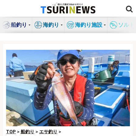
コ
ン
テ
船釣り
海釣り
海釣り施設
ソルト
ン
ツ
へ
ス
キ
ッ
プ
TOP
>
船釣り
>
エサ釣り
>