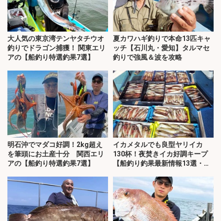
大人気の東京湾テンヤタチウオ
夏カワハギ釣りで本命13匹キャ
釣りでドラゴン捕獲！ 関東エリ
ッチ【石川丸・愛知】タルマセ
アの【船釣り特選釣果7選】
釣りで強風＆波を攻略
明石沖でマダコ好調！2kg超え
イカメタルでも良型ヤリイカ
を筆頭にお土産十分 関西エリ
130杯！夜焚きイカ好調キープ
アの【船釣り特選釣果7選】
【船釣り釣果最新情報13選・玄
界灘】