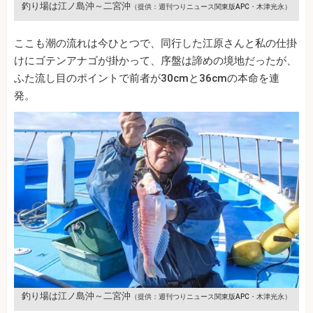
釣り場は江ノ島沖～二宮沖
（提供：週刊つりニュース関東版APC・木津光永）
ここも潮の流れは今ひとつで、同行した江原さんと私の仕掛
けにゴテンアナゴが掛かって、序盤は諦めの境地だったが、
ふた流し目のポイントで前者が30cmと36cmの本命を連
発。
釣り場は江ノ島沖～二宮沖
（提供：週刊つりニュース関東版APC・木津光永）