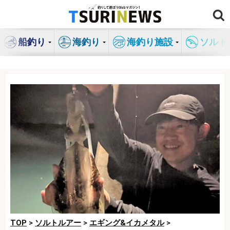
コ
ン
テ
船釣り
海釣り
海釣り施設
ソルト
ン
ツ
へ
ス
キ
ッ
プ
TOP
>
ソルトルアー
>
エギング&イカメタル
>