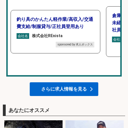
倉庫で
釣り具のかんたん軽作業/高収入/交通
未経験
費支給/制服貸与/正社員登用あり
社員登
株式会社REnista
会社名
会社名
sponsored by 求人ボックス
さらに求人情報を見る
あなたにオススメ