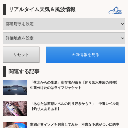
リアルタイム天気＆風波情報
関連する記事
「落水からの生還」生存者が語る【釣り落水事故の恐怖】
生死分けたのはライフジャケット
「あなたは変態レベルの釣り好きかも？」 中毒レベル別
【釣り人あるある】
主婦が青イソメを飼育してみた 不吉な予感がついに的中