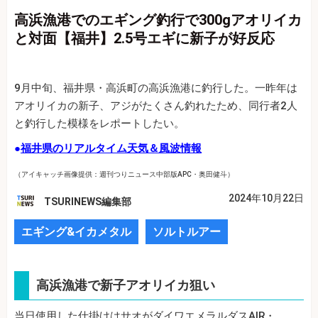
高浜漁港でのエギング釣行で300gアオリイカ
と対面【福井】2.5号エギに新子が好反応
9月中旬、福井県・高浜町の高浜漁港に釣行した。一昨年は
アオリイカの新子、アジがたくさん釣れたため、同行者2人
と釣行した模様をレポートしたい。
●
福井県のリアルタイム天気＆風波情報
（アイキャッチ画像提供：週刊つりニュース中部版APC・奥田健斗）
2024年10月22日
TSURINEWS編集部
エギング&イカメタル
ソルトルアー
高浜漁港で新子アオリイカ狙い
当日使用した仕掛けはサオがダイワエメラルダスAIR・