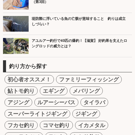
（第3回）
堤防際に浮いている魚の亡骸が意味すること 釣りは成立
しづらい？
アユルアー釣行で40匹の爆釣！【滋賀】 好釣果を支えたロ
ングロッドの威力とは？
釣り方から探す
初心者オススメ！
ファミリーフィッシング
鮎トモ釣り
エギング
メバリング
アジング
ルアーシーバス
タイラバ
スーパーライトジギング
ジギング
フカセ釣り
コマセ釣り
イカメタル