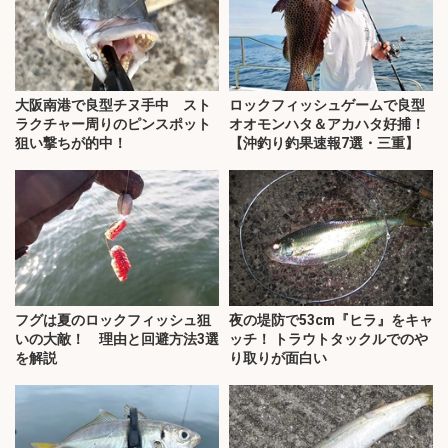
大阪南港で良型チヌ手中 スト
ロックフィッシュゲームで良型
ラクチャー周りのピンスポット
オオモンハタ＆アカハタ好捕！
狙い撃ちが的中！
【沖釣り釣果速報7選・三重】
フグは夏のロックフィッシュ狙
夜の堤防で53cm『ヒラ』をキャ
いの大敵！ 理由と回避方法3選
ッチ！ トラウトタックルでのや
を解説
り取りが面白い