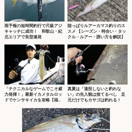
雨予報の短時間釣行で尺級アジ
陸っぱりルアーカマス釣りのス
キャッチに成功！ 和歌山・紀
スメ 【シーズン・時合い・タッ
北エリアで良型連発
クル・ルアー・誘い方を解説】
「テクニカルなゲームでこそ威
真夏は「遠投しないと釣れな
力発揮！」最新イカメタルロッ
い」の先入観は捨てるべし 足
ドでケンサキイカを攻略【福
元だけでもカサゴは釣れる！
井】