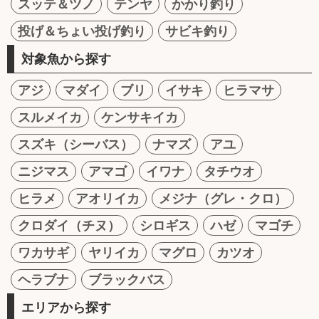
スッテ＆ツノ
テンヤ
かかり釣り
投げ＆ちょい投げ釣り
サビキ釣り
対象魚から探す
アジ
マダイ
ブリ
イサキ
ヒラマサ
スルメイカ
ケンサキイカ
スズキ（シーバス）
ナマズ
アユ
ニジマス
アマゴ
イワナ
タチウオ
ヒラメ
アオリイカ
メジナ（グレ・クロ）
クロダイ（チヌ）
シロギス
ハゼ
マゴチ
ワカサギ
ヤリイカ
マグロ
カツオ
ヘラブナ
ブラックバス
エリアから探す