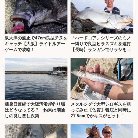
泉大津の波止で47cm良型チヌを
「ハードコア」シリーズのミノ
キャッチ【大阪】ライトルアー
ー縛りで良型ヒラスズキを連打
ゲームで攻略！
【長崎】ランガンでサラシを攻
略！
猛暑日連続で大阪湾沿岸釣り場
メタルジグで大型シロギスを狙
はどうなってる？ 釣果は潮通
ってみた【佐賀】着底と同時に
しの良し悪し次第
27.5cmでかキスがヒット！