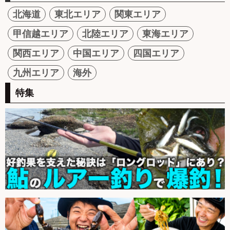
北海道
東北エリア
関東エリア
甲信越エリア
北陸エリア
東海エリア
関西エリア
中国エリア
四国エリア
九州エリア
海外
特集