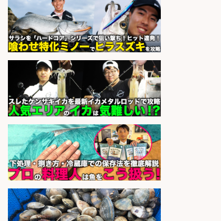
給1,200円」日払い可/残業少なめ×
週4日〜OK×車通勤OK
株式会社ホットスタッフ五日市
会社名
sponsored by 求人ボックス
さらに求人情報を見る