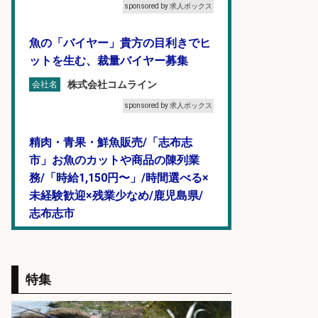
sponsored by 求人ボックス
魚の「バイヤー」貴方の目利きでヒ
ットを生む、裁量バイヤー募集
株式会社コムライン
会社名
sponsored by 求人ボックス
精肉・青果・鮮魚販売/「志布志
市」お魚のカットや商品の陳列業
務/「時給1,150円〜」/時間選べる×
未経験歓迎×残業少なめ/鹿児島県/
志布志市
株式会社ホットスタッフ鹿児島
会社名
sponsored by 求人ボックス
特集
日払いOKで即日収入/軽作業・物流
その他/「9月末までの短期」釣り具