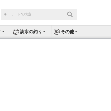
検
検
索:
索
イ
淡水の釣り
その他