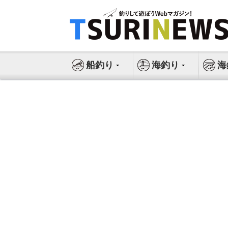
コ
ン
テ
ン
ツ
船釣り
海釣り
海
へ
ス
キ
ッ
プ