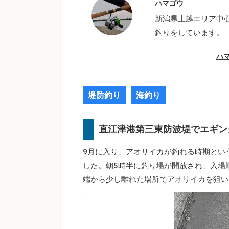
ハマゴウ
新潟県上越エリア中
釣りをしています。
ハ
堤防釣り
海釣り
直江津港第三東防波堤でエギン
9月に入り、アオリイカが釣れる時期とい
した。朝5時半に釣り場が開放され、入場順
端から少し離れた場所でアオリイカを狙い