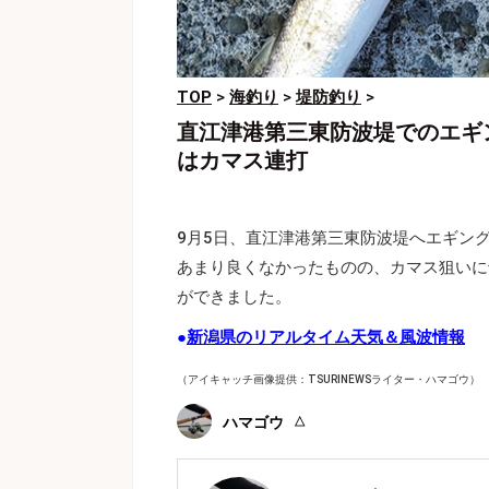
TOP
>
海釣り
>
堤防釣り
>
直江津港第三東防波堤でのエギ
はカマス連打
9月5日、直江津港第三東防波堤へエギン
あまり良くなかったものの、カマス狙いに
ができました。
●
新潟県のリアルタイム天気＆風波情報
（アイキャッチ画像提供：TSURINEWSライター・ハマゴウ
）
ハマゴウ