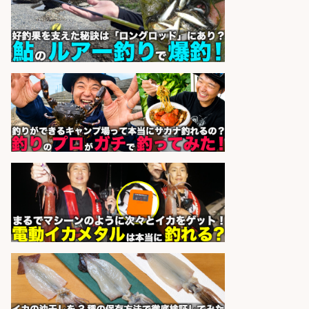
のピッキング作業など/残業少なめ/
日勤&土日休み/未経験OK!
UTエージェント株式会社 関西第
会社名
二CU
sponsored by 求人ボックス
レジ打ち/日払いOK/おさかなの三枚
おろし/新潟県/小千谷市
株式会社G&G
会社名
sponsored by 求人ボックス
フィッシング用品の「製品開発設
計」
メガバス株式会社
会社名
sponsored by 求人ボックス