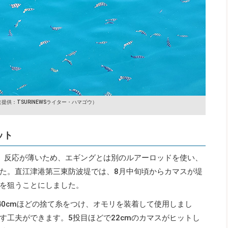
（提供：TSURINEWSライター・ハマゴウ）
ット
、反応が薄いため、エギングとは別のルアーロッドを使い、
た。直江津港第三東防波堤では、8月中旬頃からカマスが堤
を狙うことにしました。
40cmほどの捨て糸をつけ、オモリを装着して使用しまし
す工夫ができます。5投目ほどで22cmのカマスがヒットし