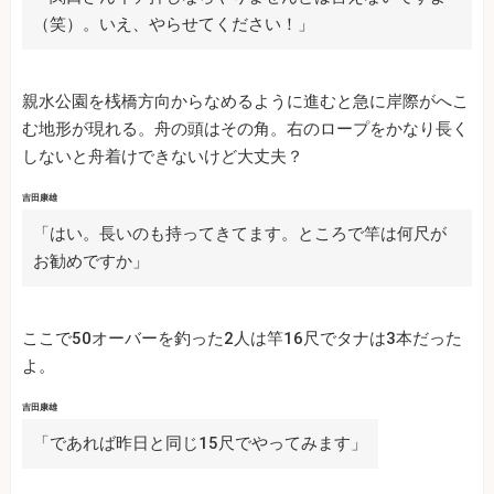
（笑）。いえ、やらせてください！」
親水公園を桟橋方向からなめるように進むと急に岸際がへこ
む地形が現れる。舟の頭はその角。右のロープをかなり長く
しないと舟着けできないけど大丈夫？
吉田康雄
「はい。長いのも持ってきてます。ところで竿は何尺が
お勧めですか」
ここで50オーバーを釣った2人は竿16尺でタナは3本だった
よ。
吉田康雄
「であれば昨日と同じ15尺でやってみます」