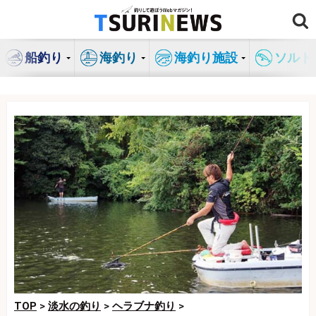
コ
ン
テ
船釣り
海釣り
海釣り施設
ソルト
ン
ツ
へ
ス
キ
ッ
プ
TOP
>
淡水の釣り
>
ヘラブナ釣り
>