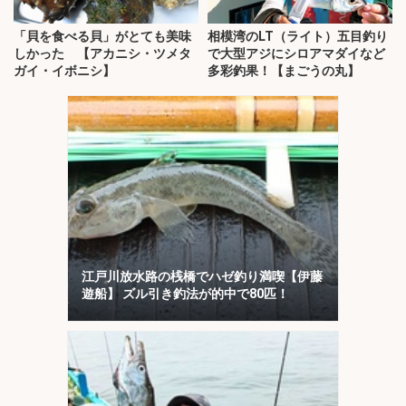
「貝を食べる貝」がとても美味
相模湾のLT（ライト）五目釣り
しかった 【アカニシ・ツメタ
で大型アジにシロアマダイなど
ガイ・イボニシ】
多彩釣果！【まごうの丸】
江戸川放水路の桟橋でハゼ釣り満喫【伊藤
遊船】 ズル引き釣法が的中で80匹！