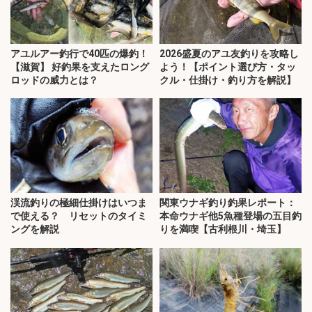
アユルアー釣行で40匹の爆釣！
2026盛夏のアユ友釣りを攻略し
【滋賀】 好釣果を支えたロング
よう！【ポイント選び方・タッ
ロッドの威力とは？
クル・仕掛け・釣り方を解説】
渓流釣りの極細仕掛けはいつま
関東ウナギ釣り釣果レポート：
で使える？ リセットのタイミ
本命ウナギ他5魚種登場の五目釣
ングを解説
りを満喫【古利根川・埼玉】