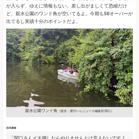
が入らず、ゆえに情報もない。差し出がましくて恐縮だけ
ど、親水公園のワンド角が空いてるよ。今期も50オーバーが
出てるし実績十分のポイントだよ。
親水公園ワンド角
（提供：週刊へらニュース編集部 関口）
吉田康雄
「関口さんイチ押しならやりませんとは言えないですよ