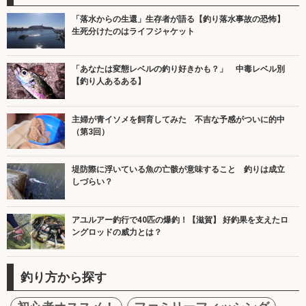
「落水からの生還」生存者が語る【釣り落水事故の恐怖】
生死分けたのはライフジャケット
「あなたは変態レベルの釣り好きかも？」 中毒レベル別
【釣り人あるある】
主婦が青イソメを飼育してみた 不吉な予感がついに的中
（第3回）
堤防際に浮いている魚の亡骸が意味すること 釣りは成立
しづらい？
アユルアー釣行で40匹の爆釣！【滋賀】 好釣果を支えたロ
ングロッドの威力とは？
釣り方から探す