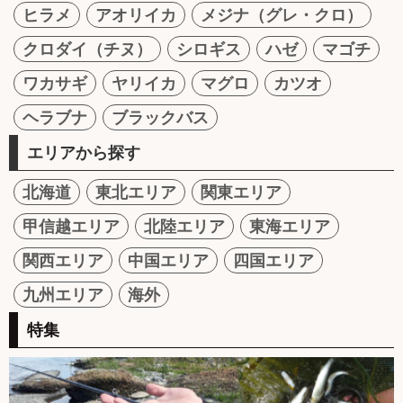
ヒラメ
アオリイカ
メジナ（グレ・クロ）
クロダイ（チヌ）
シロギス
ハゼ
マゴチ
ワカサギ
ヤリイカ
マグロ
カツオ
ヘラブナ
ブラックバス
エリアから探す
北海道
東北エリア
関東エリア
甲信越エリア
北陸エリア
東海エリア
関西エリア
中国エリア
四国エリア
九州エリア
海外
特集