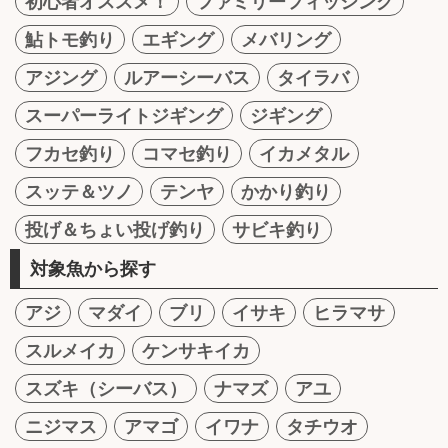
初心者オススメ！
ファミリーフィッシング
鮎トモ釣り
エギング
メバリング
アジング
ルアーシーバス
タイラバ
スーパーライトジギング
ジギング
フカセ釣り
コマセ釣り
イカメタル
スッテ＆ツノ
テンヤ
かかり釣り
投げ＆ちょい投げ釣り
サビキ釣り
対象魚から探す
アジ
マダイ
ブリ
イサキ
ヒラマサ
スルメイカ
ケンサキイカ
スズキ（シーバス）
ナマズ
アユ
ニジマス
アマゴ
イワナ
タチウオ