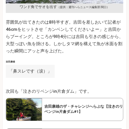
ワンド角でサオを出す
（提供：週刊へらニュース編集部 関口）
雰囲気が出てきたのは8時半すぎ。吉田を差しおいて記者が
46cmをヒットさせ「カンベンしてくださいよー」と吉田か
らブーイング。ところが9時4分には吉田も引きの感じから、
大型っぽい魚を掛ける。しかしタマ網を構えて魚が水面を割
った瞬間にアッと声を上げた。
吉田康雄
「鼻スレです（涙）」
次回も「泣きのリベンジin片倉ダム」です。
吉田康雄のザ・チャレンジへらぶな【泣きのリ
ベンジin片倉ダム#1】