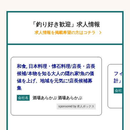
「釣り好き歓迎」求人情報
求人情報を掲載希望の方はコチラ
和食, 日本料理・懐石料理/店長・店長
候補/本物を知る大人の隠れ家!魚の価
フィッ
値を上げ、地域を元気に!店長候補募
計」
集
会社名
酒場あらかぶ 酒場あらかぶ
会社名
sponsored by 求人ボックス