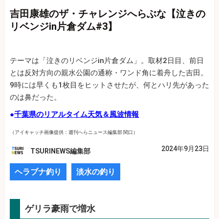
吉田康雄のザ・チャレンジへらぶな【泣きの
リベンジin片倉ダム#3】
テーマは「泣きのリベンジin片倉ダム」。取材2日目、前日
とは反対方向の親水公園の通称・ワンド角に着舟した吉田。
9時には早くも1枚目をヒットさせたが、何とハリ先があった
のは鼻だった。
●
千葉県のリアルタイム天気＆風波情報
（アイキャッチ画像提供：週刊へらニュース編集部 関口）
2024年9月23日
TSURINEWS編集部
ヘラブナ釣り
淡水の釣り
ゲリラ豪雨で増水