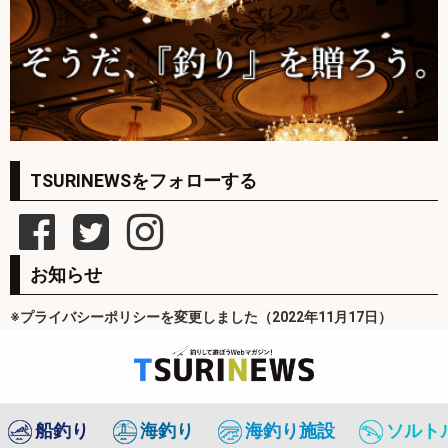
TSURINEWSをフォローする
お知らせ
※プライバシーポリシーを変更しました（2022年11月17日）
船釣り
海釣り
海釣り施設
ソルト