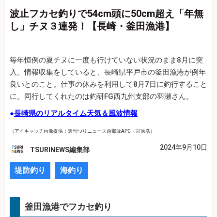
波止フカセ釣りで54cm頭に50cm超え「年無
し」チヌ３連発！【長崎・釜田漁港】
毎年恒例の夏チヌに一度も行けていない状況のまま8月に突
入。情報収集をしていると、長崎県平戸市の釜田漁港が例年
良いとのこと。仕事の休みを利用して8月7日に釣行すること
に。同行してくれたのは釣研FG西九州支部の羽瀬さん。
●
長崎県のリアルタイム天気＆風波情報
（アイキャッチ画像提供：週刊つりニュース西部版APC・宮原浩）
2024年9月10日
TSURINEWS編集部
堤防釣り
海釣り
釜田漁港でフカセ釣り