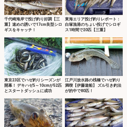
千代崎海岸で投げ釣り好調【三
東海エリア投げ釣りレポート：
重】速めの誘いで17cm良型シロ
白塚漁港のちょい投げでシロギ
ギスをキャッチ！
ス1時間で20匹【三重】
東京23区でハゼ釣りシーズンが
江戸川放水路の桟橋でハゼ釣り
開幕！ デキハゼ5～10cmが52匹
満喫【伊藤遊船】 ズル引き釣法
とスタートダッシュに成功
が的中で80匹！