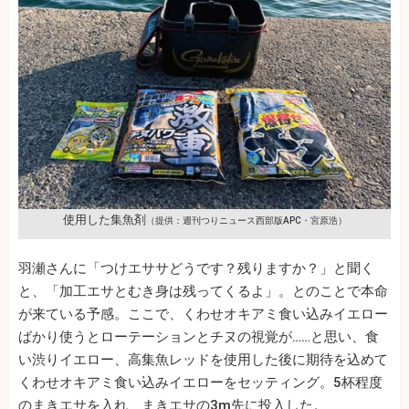
使用した集魚剤
（提供：週刊つりニュース西部版APC・宮原浩）
羽瀬さんに「つけエササどうです？残りますか？」と聞く
と、「加工エサとむき身は残ってくるよ」。とのことで本命
が来ている予感。ここで、くわせオキアミ食い込みイエロー
ばかり使うとローテーションとチヌの視覚が……と思い、食
い渋りイエロー、高集魚レッドを使用した後に期待を込めて
くわせオキアミ食い込みイエローをセッティング。5杯程度
のまきエサを入れ、まきエサの3m先に投入した。