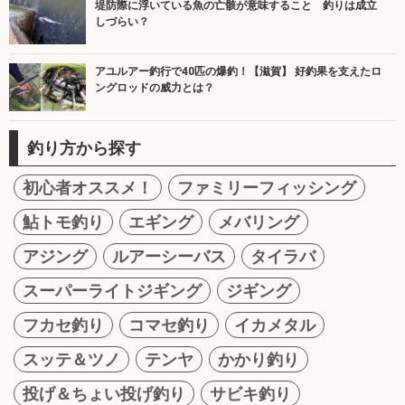
堤防際に浮いている魚の亡骸が意味すること 釣りは成立
しづらい？
アユルアー釣行で40匹の爆釣！【滋賀】 好釣果を支えたロ
ングロッドの威力とは？
釣り方から探す
初心者オススメ！
ファミリーフィッシング
鮎トモ釣り
エギング
メバリング
アジング
ルアーシーバス
タイラバ
スーパーライトジギング
ジギング
フカセ釣り
コマセ釣り
イカメタル
スッテ＆ツノ
テンヤ
かかり釣り
投げ＆ちょい投げ釣り
サビキ釣り