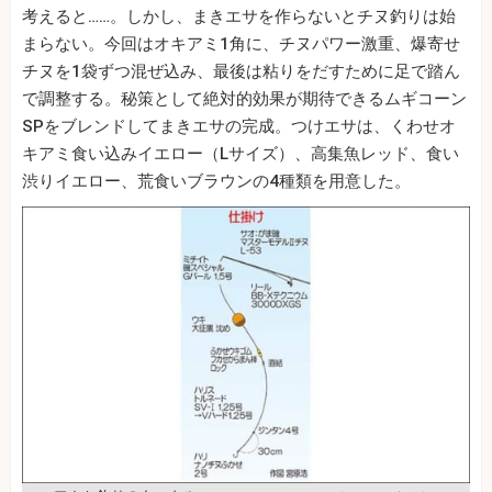
考えると……。しかし、まきエサを作らないとチヌ釣りは始
まらない。今回はオキアミ1角に、チヌパワー激重、爆寄せ
チヌを1袋ずつ混ぜ込み、最後は粘りをだすために足で踏ん
で調整する。秘策として絶対的効果が期待できるムギコーン
SPをブレンドしてまきエサの完成。つけエサは、くわせオ
キアミ食い込みイエロー（Lサイズ）、高集魚レッド、食い
渋りイエロー、荒食いブラウンの4種類を用意した。