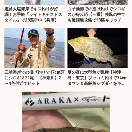
姫路大塩海岸でキス釣りが好
白子漁港での投げ釣りでシロギ
調！お手軽「ライトキャストス
スが好反応【三重】強風の中で
タイル」で28匹手中【兵庫】
も近距離攻略で13匹キャッチ
三浦海岸での投げ釣りで17cm頭
夏の夜に大型魚が乱舞【神津
にシロギス21尾！【神奈川】2
島・東京】ブッコミ釣りで74cm
～4色付近でヒット
タマン＆高級魚シブダイをキャ
ッチ！