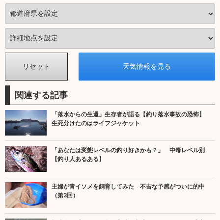
関連する記事
「落水からの生還」生存者が語る【釣り落水事故の恐怖】
生死分けたのはライフジャケット
「あなたは変態レベルの釣り好きかも？」 中毒レベル別
【釣り人あるある】
主婦が青イソメを飼育してみた 不吉な予感がついに的中
（第3回）