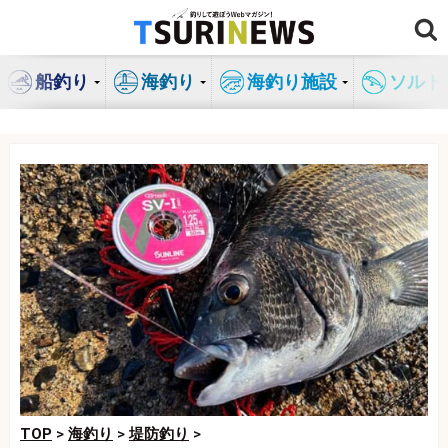
コ
ン
テ
船釣り
海釣り
海釣り施設
ソルト
ン
ツ
へ
ス
キ
ッ
プ
TOP
>
海釣り
>
堤防釣り
>