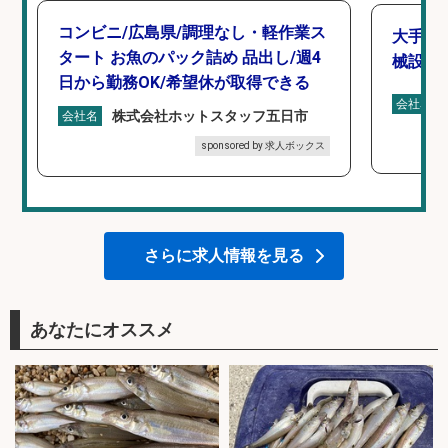
コンビニ/広島県/調理なし・軽作業ス
大手釣
タート お魚のパック詰め 品出し/週4
械設計/
日から勤務OK/希望休が取得できる
会社名
株式会社ホットスタッフ五日市
会社名
sponsored by 求人ボックス
さらに求人情報を見る
あなたにオススメ