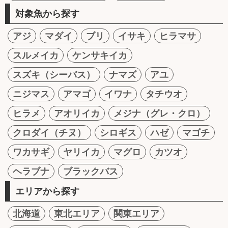
対象魚から探す
アジ
マダイ
ブリ
イサキ
ヒラマサ
スルメイカ
ケンサキイカ
スズキ（シーバス）
ナマズ
アユ
ニジマス
アマゴ
イワナ
タチウオ
ヒラメ
アオリイカ
メジナ（グレ・クロ）
クロダイ（チヌ）
シロギス
ハゼ
マゴチ
ワカサギ
ヤリイカ
マグロ
カツオ
ヘラブナ
ブラックバス
エリアから探す
北海道
東北エリア
関東エリア