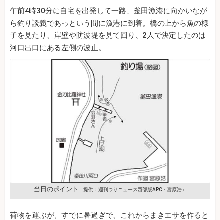
午前4時30分に自宅を出発して一路、釜田漁港に向かいなが
ら釣り談義であっという間に漁港に到着。橋の上から魚の様
子を見たり、岸壁や防波堤を見て回り、2人で決定したのは
河口出口にある左側の波止。
当日のポイント
（提供：週刊つりニュース西部版APC・宮原浩）
荷物を運ぶが、すでに暑過ぎで、これからまきエサを作ると