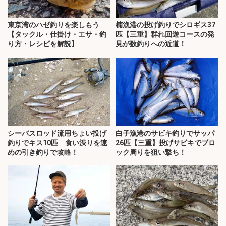
東京湾のハゼ釣りを楽しもう
楠漁港の投げ釣りでシロギス37
【タックル・仕掛け・エサ・釣
匹【三重】群れ回遊コースの発
り方・レシピを解説】
見が数釣りへの近道！
シーバスロッド流用ちょい投げ
白子漁港のサビキ釣りでサッパ
釣りでキス10匹 食い渋りを速
26匹【三重】投げサビキでブロ
めの引き釣りで攻略！
ック周りを狙い撃ち！