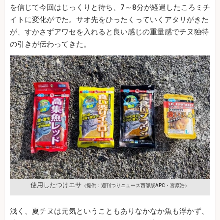
を信じて今回はじっくりと待ち、7～8分が経過したころミチ
イトに変化がでた。サオ先をひったくっていくアタリがきた
が、すかさずアワセを入れると良い感じの重量感でチヌ独特
の引きが伝わってきた。
使用したつけエサ
（提供：週刊つりニュース西部版APC・宮原浩）
浅く、夏チヌは元気ということもありなかなか魚も浮かず、