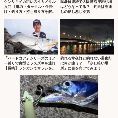
ケンサキイカ狙いのイカメタル
猛暑日連続で大阪湾沿岸釣り場
入門 【魅力・タックル・仕掛
はどうなってる？ 釣果は潮通
け・釣り方・持ち帰り方を解
しの良し悪し次第
説】
「ハードコア」シリーズのミノ
釣れる常夜灯と釣れない常夜灯
ー縛りで良型ヒラスズキを連打
は何が違う？ 「少し暗い場
【長崎】ランガンでサラシを攻
所」に目を向けてみよう
略！