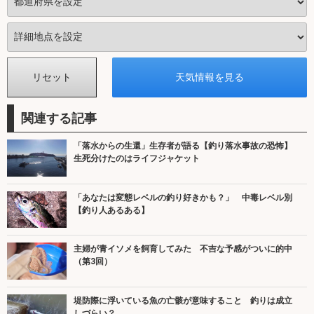
関連する記事
「落水からの生還」生存者が語る【釣り落水事故の恐怖】
生死分けたのはライフジャケット
「あなたは変態レベルの釣り好きかも？」 中毒レベル別
【釣り人あるある】
主婦が青イソメを飼育してみた 不吉な予感がついに的中
（第3回）
堤防際に浮いている魚の亡骸が意味すること 釣りは成立
しづらい？