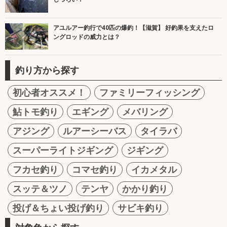
アユルアー釣行で40匹の爆釣！【滋賀】 好釣果を支えたロ
ングロッドの威力とは？
釣り方から探す
初心者オススメ！
ファミリーフィッシング
鮎トモ釣り
エギング
メバリング
アジング
ルアーシーバス
タイラバ
スーパーライトジギング
ジギング
フカセ釣り
コマセ釣り
イカメタル
スッテ＆ツノ
テンヤ
かかり釣り
投げ＆ちょい投げ釣り
サビキ釣り