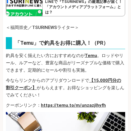
LINEで『TSURINEWS』の厳選記事が届く！
「アカウントメディアプラットフォーム」と
は？
＜福岡崇史／TSURINEWSライター＞
「Temu」で釣具をお得に購入！（PR）
釣具を安く揃えたい方におすすめなのが
Temu
。ロッドやリ
ール、ルアーなど、豊富な商品がリーズナブルな価格で購入
できます。定期的にセールや割引も実施。
今ならリンクからのアプリダウンロードで
【15,000円分の
割引クーポン】
がもらえます。お得なショッピングを楽しん
でみてください！
クーポンリンク：
https://temu.to/m/unzazjlhyfh