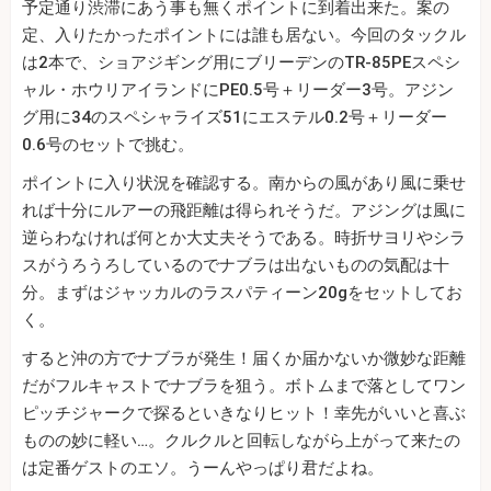
予定通り渋滞にあう事も無くポイントに到着出来た。案の
定、入りたかったポイントには誰も居ない。今回のタックル
は2本で、ショアジギング用にブリーデンのTR‐85PEスペシ
ャル・ホウリアイランドにPE0.5号＋リーダー3号。アジン
グ用に34のスペシャライズ51にエステル0.2号＋リーダー
0.6号のセットで挑む。
ポイントに入り状況を確認する。南からの風があり風に乗せ
れば十分にルアーの飛距離は得られそうだ。アジングは風に
逆らわなければ何とか大丈夫そうである。時折サヨリやシラ
スがうろうろしているのでナブラは出ないものの気配は十
分。まずはジャッカルのラスパティーン20gをセットしてお
く。
すると沖の方でナブラが発生！届くか届かないか微妙な距離
だがフルキャストでナブラを狙う。ボトムまで落としてワン
ピッチジャークで探るといきなりヒット！幸先がいいと喜ぶ
ものの妙に軽い…。クルクルと回転しながら上がって来たの
は定番ゲストのエソ。うーんやっぱり君だよね。