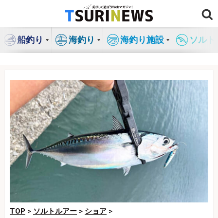
コ
ン
テ
船釣り
海釣り
海釣り施設
ソルト
ン
ツ
へ
ス
キ
ッ
プ
TOP
>
ソルトルアー
>
ショア
>