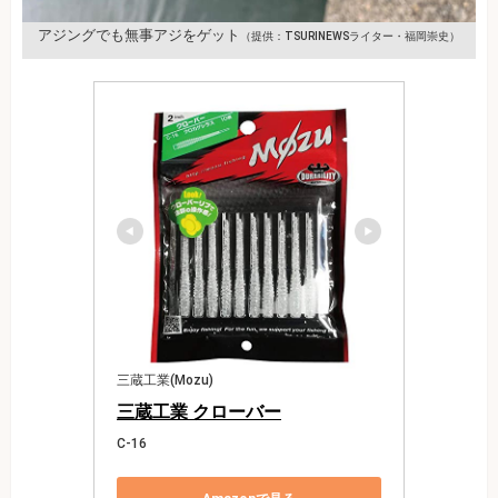
アジングでも無事アジをゲット
（提供：TSURINEWSライター・福岡崇史）
三蔵工業(Mozu)
三蔵工業 クローバー
C-16