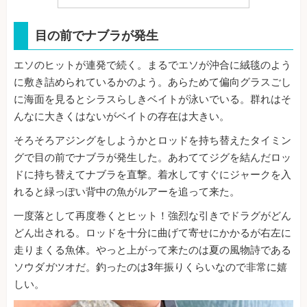
目の前でナブラが発生
エソのヒットが連発で続く。まるでエソが沖合に絨毯のよう
に敷き詰められているかのよう。あらためて偏向グラスごし
に海面を見るとシラスらしきベイトが泳いでいる。群れはそ
んなに大きくはないがベイトの存在は大きい。
そろそろアジングをしようかとロッドを持ち替えたタイミン
グで目の前でナブラが発生した。あわててジグを結んだロッ
ドに持ち替えてナブラを直撃。着水してすぐにジャークを入
れると緑っぽい背中の魚がルアーを追って来た。
一度落として再度巻くとヒット！強烈な引きでドラグがどん
どん出される。ロッドを十分に曲げて寄せにかかるが右左に
走りまくる魚体。やっと上がって来たのは夏の風物詩である
ソウダガツオだ。釣ったのは3年振りくらいなので非常に嬉
しい。