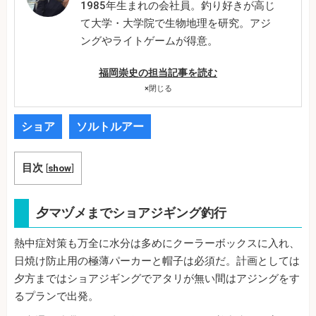
1985年生まれの会社員。釣り好きが高じ
て大学・大学院で生物地理を研究。アジ
ングやライトゲームが得意。
福岡崇史の担当記事を読む
×
閉じる
ショア
ソルトルアー
目次
[
show
]
夕マヅメまでショアジギング釣行
熱中症対策も万全に水分は多めにクーラーボックスに入れ、
日焼け防止用の極薄パーカーと帽子は必須だ。計画としては
夕方まではショアジギングでアタリが無い間はアジングをす
るプランで出発。