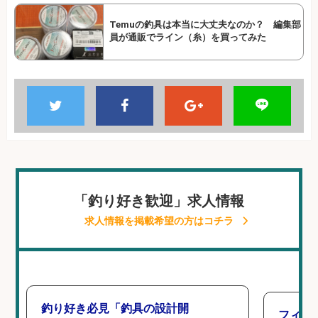
Temuの釣具は本当に大丈夫なのか？ 編集部
員が通販でライン（糸）を買ってみた
「釣り好き歓迎」求人情報
求人情報を掲載希望の方はコチラ
釣り好き必見「釣具の設計開
フィッ