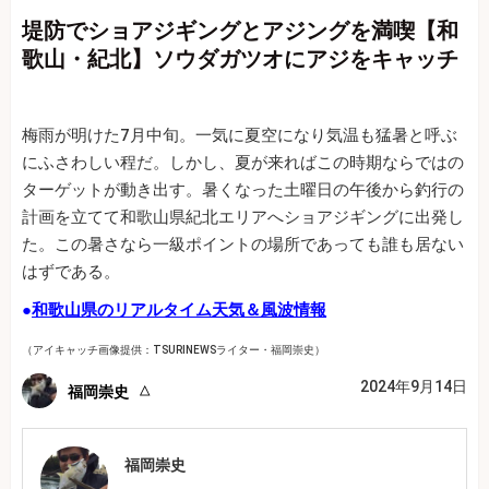
堤防でショアジギングとアジングを満喫【和
歌山・紀北】ソウダガツオにアジをキャッチ
梅雨が明けた7月中旬。一気に夏空になり気温も猛暑と呼ぶ
にふさわしい程だ。しかし、夏が来ればこの時期ならではの
ターゲットが動き出す。暑くなった土曜日の午後から釣行の
計画を立てて和歌山県紀北エリアへショアジギングに出発し
た。この暑さなら一級ポイントの場所であっても誰も居ない
はずである。
●
和歌山県のリアルタイム天気＆風波情報
（アイキャッチ画像提供：TSURINEWSライター・福岡崇史）
2024年9月14日
福岡崇史
福岡崇史