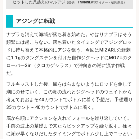
ヒットした尺越えのマルアジ
（提供：TSURINEWSライター・福岡崇史）
アジングに転戦
ナブラも消えて海域が落ち着き始めた。やはりナブラはそう
頻繁には起こらない。落ち着いたタイミングでアジングロッ
ドに持ち替えて本格的にアジを狙う。今回はMIZARUの鯵刺
に1.1gのタングステンを付けた自作ジグヘッドにMOZUのク
ローバー2in（クロカゲシラス）で沖向きの潮に流す作戦
だ。
フルキャストした後、風をはらまないようにロッドを倒して
潮にのせていく。この潮の流れとジグヘッドのウェイトから
考えておおよそ40カウントでボトムに着く予想だ。予想通り
35カウント～40カウントでボトムに着く。
底から順にアクションを入れてフォールを繰り返していく。
手前の波止の基礎まで来たらピックアップを繰り返す。徐々
に潮が早くなりだしたタイミングでボトム少し上でコッとい