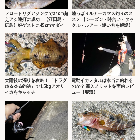
フロートリグアジングで24cm超
陸っぱりルアーカマス釣りのス
えアジ連打に成功！【江田島・
スメ 【シーズン・時合い・タッ
広島】好ゲストに45cmマダイ
クル・ルアー・誘い方を解説】
大雨後の濁りを攻略！ 「ドラグ
電動イカメタルは本当に釣れる
ゆるゆる釣法」で1.5kgアオリ
のか？ 導入メリットを実釣レビ
イカをキャッチ
ュー【響灘】