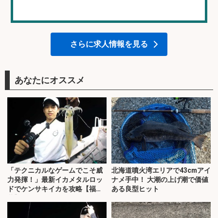
さらに求人情報を見る
あなたにオススメ
「テクニカルなゲームでこそ威
北海道噴火湾エリアで43cmアイ
力発揮！」最新イカメタルロッ
ナメ手中！ 大潮の上げ潮で価値
ドでケンサキイカを攻略【福
ある良型ヒット
井】