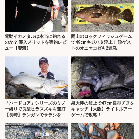
電動イカメタルは本当に釣れる
岡山のロックフィッシュゲーム
のか？ 導入メリットを実釣レビ
で49cmキジハタ浮上！ 珍ゲス
ュー【響灘】
トのオニオコゼも2連発
「ハードコア」シリーズのミノ
泉大津の波止で47cm良型チヌを
ー縛りで良型ヒラスズキを連打
キャッチ【大阪】ライトルアー
【長崎】ランガンでサラシを攻
ゲームで攻略！
略！