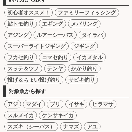
初心者オススメ！
ファミリーフィッシング
鮎トモ釣り
エギング
メバリング
アジング
ルアーシーバス
タイラバ
スーパーライトジギング
ジギング
フカセ釣り
コマセ釣り
イカメタル
スッテ＆ツノ
テンヤ
かかり釣り
投げ＆ちょい投げ釣り
サビキ釣り
対象魚から探す
アジ
マダイ
ブリ
イサキ
ヒラマサ
スルメイカ
ケンサキイカ
スズキ（シーバス）
ナマズ
アユ