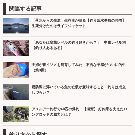
関連する記事
「落水からの生還」生存者が語る【釣り落水事故の恐怖】
生死分けたのはライフジャケット
「あなたは変態レベルの釣り好きかも？」 中毒レベル別
【釣り人あるある】
主婦が青イソメを飼育してみた 不吉な予感がついに的中
（第3回）
堤防際に浮いている魚の亡骸が意味すること 釣りは成立
しづらい？
アユルアー釣行で40匹の爆釣！【滋賀】 好釣果を支えたロ
ングロッドの威力とは？
釣り方から探す