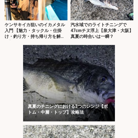
ケンサキイカ狙いのイカメタル
汽水域でのライトチニングで
入門 【魅力・タックル・仕掛
47cmチヌ浮上【泉大津・大阪】
け・釣り方・持ち帰り方を解
真夏の時合いは一瞬？
説】
真夏のチニングにおける3つのレンジ【ボ
トム・中層・トップ】攻略法