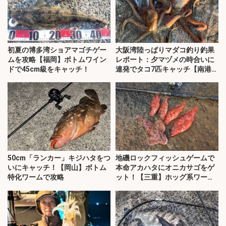
初夏の博多湾ショアマゴチゲー
大阪湾陸っぱりマダコ釣り釣果
ムを攻略【福岡】ボトムワイン
レポート：夕マヅメの時合いに
ドで45cm級をキャッチ！
連発でタコ7匹キャッチ【南港魚
つり園】
50cm「ランカー」キジハタをつ
地磯ロックフィッシュゲームで
いにキャッチ！【岡山】ボトム
本命アカハタにオニカサゴをゲ
特化ワームで攻略
ット！【三重】ホッグ系ワーム
にヒット