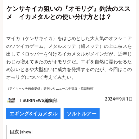
ケンサキイカ狙いの『オモリグ』釣法のスス
メ イカメタルとの使い分け方とは？
マイカ（ケンサキイカ）をはじめとした大人気のオフショア
のツツイカゲーム。メタルスッテ（鉛スッテ）の上に枝スを
出してドロッパーを付けるイカメタルがメインだが、近年じ
わじわ増えてきたのがオモリグだ。エギを自然に漂わせるた
め渋いときや大型狙いに威力を発揮するのだが、今回はこの
オモリグについて考えてみたい。
（アイキャッチ画像提供：週刊つりニュース中部版・原田順司）
2024年9月1日
TSURINEWS編集部
エギング&イカメタル
ソルトルアー
目次
[
show
]