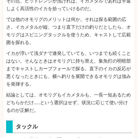
その点、ヒットレンジが浅ければ、イカメタルであれば手返
しよく高活性のイカを拾っていけるのだ。
では他のオモリグのメリットは何か。それは探る範囲の広
さ。イカメタルが縦、つまり直下だけの釣りだとしたら、オ
モリグはスピニングタックルを使うため、キャストして広範
囲を探れる。
イカが浮いて浅ダナで連発していても、いつまでも続くこと
はない。そんなときはオモリグに持ち替え、集魚灯の明暗部
までキャストしカーブフォールで探る。直下のイカの反応が
悪くなったときにも、横へ釣りを展開できるオモリグは強み
を発揮する。
結論としては、オモリグもイカメタルも、一長一短あるため
どちらかだけ……という選択はせず、状況に応じて使い分け
るのが正解だ。
タックル