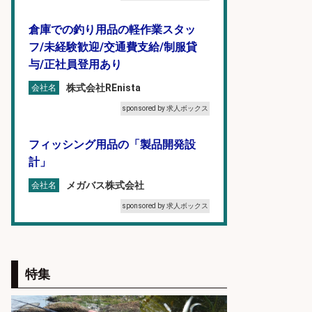
倉庫での釣り用品の軽作業スタッ
フ/未経験歓迎/交通費支給/制服貸
与/正社員登用あり
株式会社REnista
会社名
sponsored by 求人ボックス
フィッシング用品の「製品開発設
計」
メガバス株式会社
会社名
sponsored by 求人ボックス
日払いOKで即日収入/軽作業・物流
その他/「9月末までの短期」釣り具
特集
のピッキング作業など/残業少なめ/
日勤&土日休み/未経験OK!