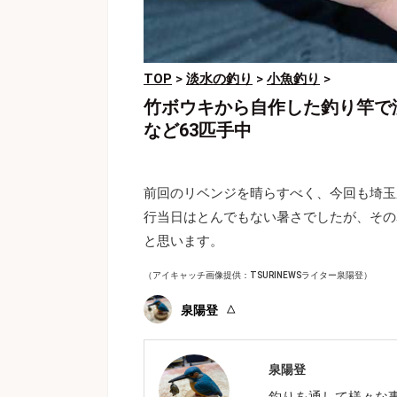
TOP
>
淡水の釣り
>
小魚釣り
>
竹ボウキから自作した釣り竿で
など63匹手中
前回のリベンジを晴らすべく、今回も埼玉
行当日はとんでもない暑さでしたが、その
と思います。
（アイキャッチ画像提供：TSURINEWSライター泉陽登）
泉陽登
泉陽登
釣りを通して様々な