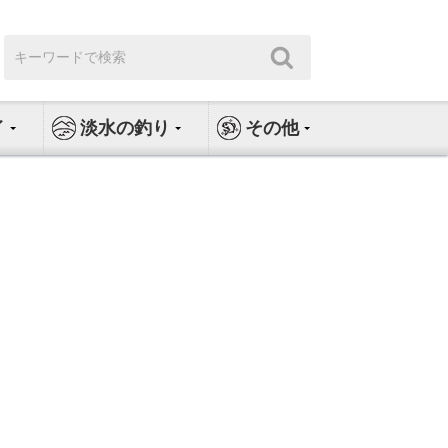
検
検
索:
索
イ
淡水の釣り
その他