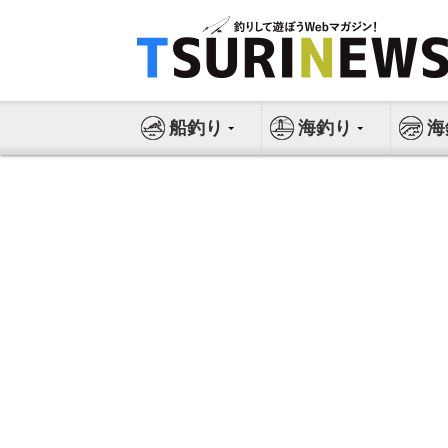
コ
ン
テ
ン
ツ
船釣り
海釣り
海
へ
ス
キ
ッ
プ