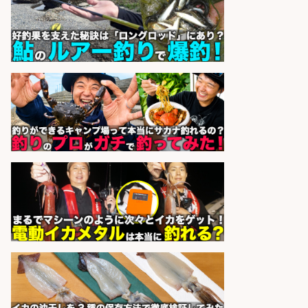
UTエージェント株式会社 関西第
会社名
二CU
sponsored by 求人ボックス
魚の「バイヤー」貴方の目利きでヒ
ットを生む、裁量バイヤー募集
株式会社コムライン
会社名
sponsored by 求人ボックス
仕分け・シール貼り/釣り具などの
出荷作業/兵庫県/神戸市北区
UTエージェント株式会社
会社名
sponsored by 求人ボックス
和食, 日本料理・懐石料理/店長・店
長候補/旬と手作りにこだわる!さか
なの価値を上げ、地域を元気に!店長