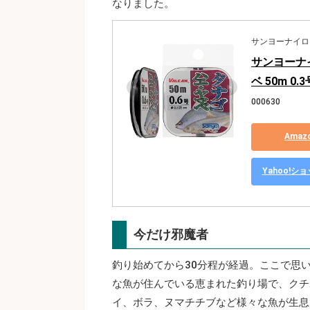
なりました。
サンヨーナイロ
サンヨーナ
ベ 50m 0
000630
Ama
Yahoo!
今だけ邪魔者
釣り始めてから30分程が経過。ここで思
な魚が住んでいる恵まれた釣り場で、クチ
イ、ボラ、ヌマチチブなど様々な魚が生息