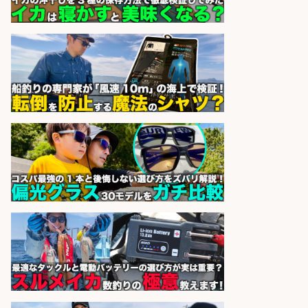
候補募集
博多 華吉 博多 華吉
会社名
sponsored by 求人ボックス
未経験歓迎/釣り具メーカーでのル
ート営業/釣りや釣具などの知識必
須/残業なし
株式会社天龍
会社名
sponsored by 求人ボックス
釣り具メーカーでの釣り竿の設計開
発業務
株式会社天龍
会社名
sponsored by 求人ボックス