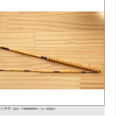
った竹竿
（提供：TSURINEWSライター泉陽登）