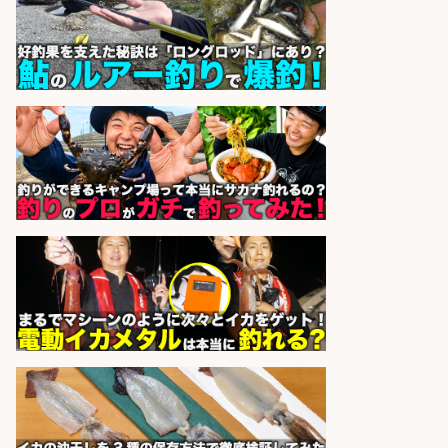
和食, 日本料理・懐石料理/店長・店
長候補/旬と手作りにこだわる!さか
なの価値を上げ、地域を元気に!店長
候補募集
博多 華吉 博多 華吉
会社名
sponsored by 求人ボックス
日払いOKで即日収入/製造スタッフ/
「堺市堺区」「時給1,600円」日払
いOK・入社祝金10万円/堺市堺区の
工場で自転車部品や釣り具の組立/
未経験歓迎/土日祝休みで年間休日
126日
パーソルファクトリーパートナ
会社名
ーズ株式会社
sponsored by 求人ボックス