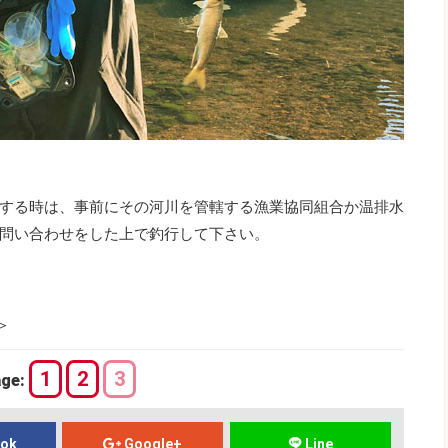
する時は、事前にその河川を管轄する漁業協同組合か温排水
問い合わせをした上で釣行して下さい。
＞
1
2
3
age:
ook
Google+
Line