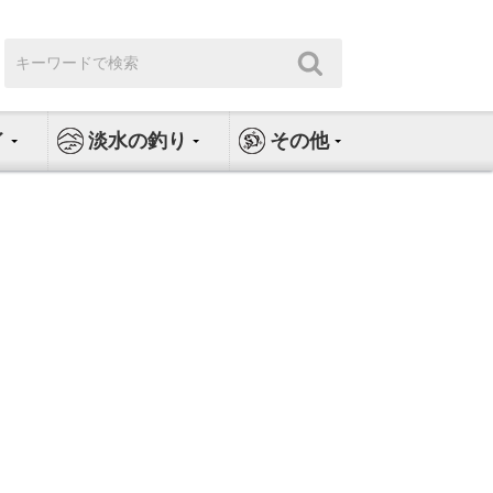
検
検
索:
索
イ
淡水の釣り
その他