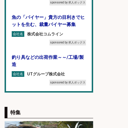
sponsored by 求人ボックス
魚の「バイヤー」貴方の目利きでヒ
ットを生む、裁量バイヤー募集
株式会社コムライン
会社名
sponsored by 求人ボックス
釣り具などの出荷作業～～/工場/製
造
UTグループ株式会社
会社名
sponsored by 求人ボックス
フィッシング用品の「製品開発設
計」
特集
メガバス株式会社
会社名
sponsored by 求人ボックス