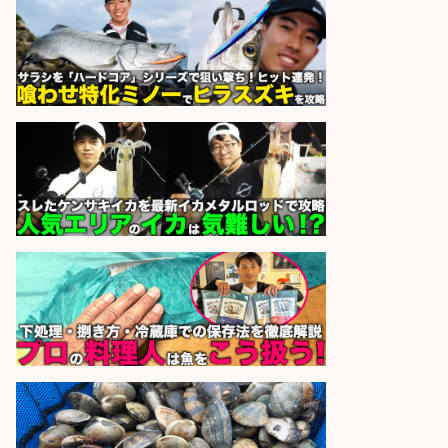
未経験歓迎×残業少なめ×車通勤OK/
鹿児島県/志布志市
株式会社ホットスタッフ鹿児島
会社名
sponsored by 求人ボックス
さらに求人情報を見る