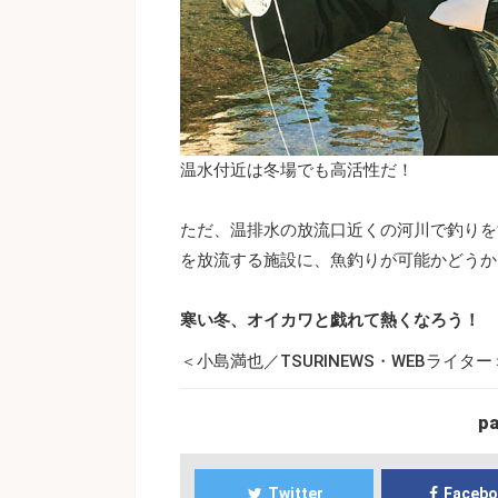
温水付近は冬場でも高活性だ！
ただ、温排水の放流口近くの河川で釣りを
を放流する施設に、魚釣りが可能かどうか
寒い冬、オイカワと戯れて熱くなろう！
＜小島満也／TSURINEWS・WEBライター
p
Twitter
Faceb