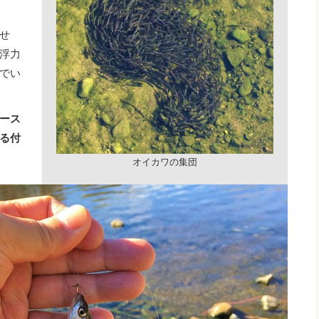
せ
浮力
でい
ース
る付
オイカワの集団