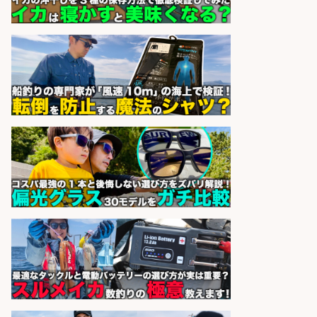
和食, 日本料理・懐石料理/店長・店
長候補/本物を知る大人の隠れ家!魚
の価値を上げ、地域を元気に!店長候
補募集
酒場あらかぶ 酒場あらかぶ
会社名
sponsored by 求人ボックス
精肉・青果・鮮魚販売/志布志市で
お魚のカットや商品の陳列業務/時
間選べる×未経験歓迎×残業少なめ/
鹿児島県/志布志市
株式会社ホットスタッフ鹿児島
会社名
sponsored by 求人ボックス
精肉・青果・鮮魚販売/お魚のカッ
トや商品の陳列スタッフ 志布志市/