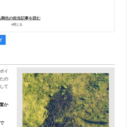
。
島満也の担当記事を読む
×
閉じる
イ
ポイ
たの
して
驚か
で