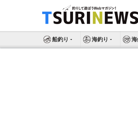
コ
ン
テ
ン
ツ
船釣り
海釣り
海
へ
ス
キ
ッ
プ