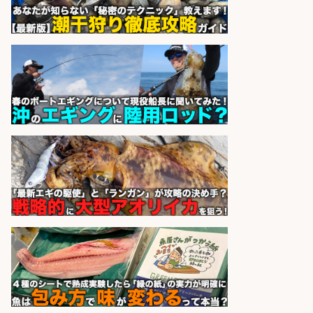
ッフ/「神戸市灘区」「時給1,500
円」王子公園駅徒歩4分のスーパー
でお魚の加工やお刺身の盛り付け/
日払いOK/未経験歓迎のシフト制日
勤&自転車・バイク通勤OK/兵庫県
パーソルファクトリーパートナ
会社名
ーズ株式会社
sponsored by 求人ボックス
さらに求人情報を見る