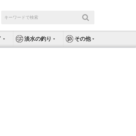
検
検
索:
索
イ
淡水の釣り
その他