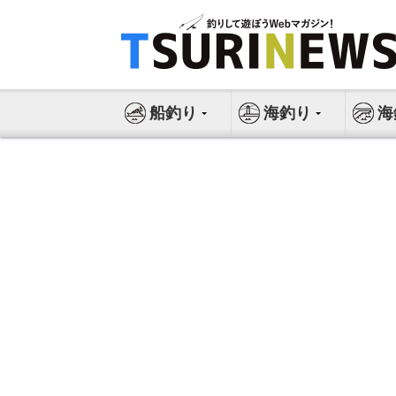
コ
ン
テ
ン
ツ
船釣り
海釣り
海
へ
ス
キ
ッ
プ