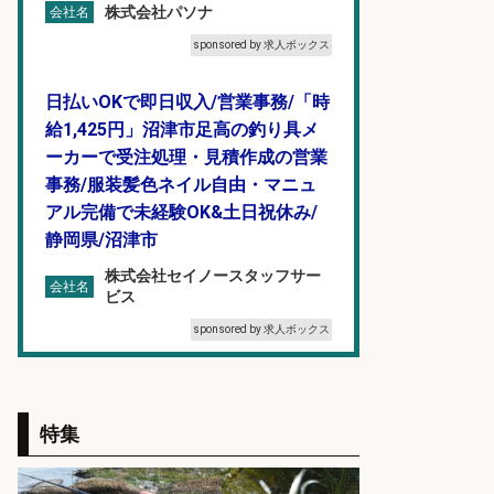
株式会社パソナ
会社名
sponsored by 求人ボックス
日払いOKで即日収入/営業事務/「時
給1,425円」沼津市足高の釣り具メ
ーカーで受注処理・見積作成の営業
事務/服装髪色ネイル自由・マニュ
アル完備で未経験OK&土日祝休み/
静岡県/沼津市
株式会社セイノースタッフサー
会社名
ビス
sponsored by 求人ボックス
釣り具/評価・テスト・実験/釣り具
部品・工業用部品メーカー/Excel
特集
株式会社スタッフサービス
会社名
sponsored by 求人ボックス