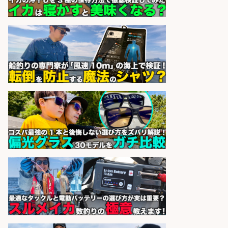
株式会社セイノースタッフサー
会社名
ビス
sponsored by 求人ボックス
日払いOKで即日収入/キッチンスタ
ッフ/「神戸市灘区」バイク通勤OK/
王子公園駅徒歩4分のスーパーでお
魚の加工やお刺身の盛り付け/日払
いOK/未経験歓迎のシフト制日勤・
自転車
パーソルファクトリーパートナ
会社名
ーズ株式会社
sponsored by 求人ボックス
日払いOKで即日収入/営業事務/「時
給1,425円」沼津市足高エリアの釣
り具メーカーで受注処理・見積作成
の営業事務/マニュアル完備で未経