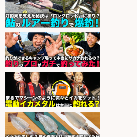
日払いOKで即日収入/営業事務/沼津
市足高エリアの釣り具メーカーで受
注処理・見積作成の営業事務/土日
祝休み・マニュアル完備で未経験
OK&服装髪色ネイル自由/静岡県/沼
津市
株式会社セイノースタッフサー
会社名
ビス
sponsored by 求人ボックス
日払いOKで即日収入/営業事務/「時
給1,425円」 日払いOK!沼津市足高
エリアの釣り具メーカーで受注処
理・見積作成の営業事務/服装髪色
ネイル自由・土日祝休み/静岡県/沼
津市