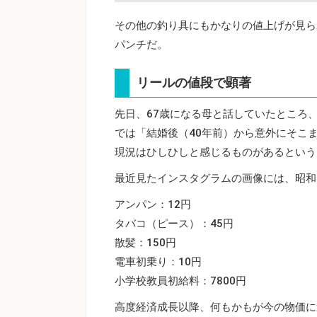
その他の釣り具にもかなりの値上げが見ら
パンチだ。
リールの値段で顕著
先日、67歳になる母と話していたところ
では「結婚後（40年前）から意外にそこ
現況はひしひしと感じるものがあるという
最近見たインスタグラムの画像には、昭和
アンパン：12円
タバコ（ピース）：45円
散髪：150円
電車初乗り：10円
小学校教員初給料：7800円
高度経済成長以降、何もかもが今の物価に