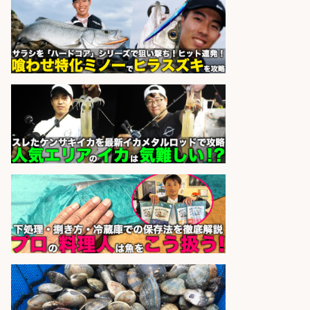
験OK・服装髪色ネイル自由&土日祝
休み/静岡県/沼津市
株式会社セイノースタッフサー
会社名
ビス
sponsored by 求人ボックス
日払いOKで即日収入/飲食・フード
その他/「神戸市灘区」 自転車/王子
公園駅徒歩4分のスーパーでお魚の
加工やお刺身の盛り付け/日払いOK/
未経験歓迎のシフト制日勤&バイク
通勤OK
パーソルファクトリーパートナ
会社名
ーズ株式会社
sponsored by 求人ボックス
日払いOKで即日収入/キッチンスタ