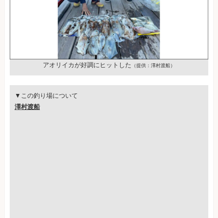
アオリイカが好調にヒットした
（提供：澤村渡船）
▼この釣り場について
澤村渡船