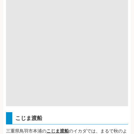
こじま渡船
三重県鳥羽市本浦の
こじま渡船
のイカダでは、まるで秋のよ