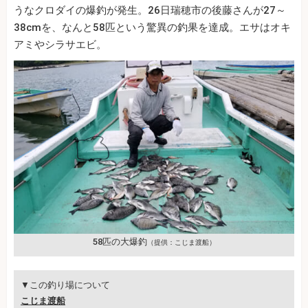
うなクロダイの爆釣が発生。26日瑞穂市の後藤さんが27～
38cmを、なんと58匹という驚異の釣果を達成。エサはオキ
アミやシラサエビ。
58匹の大爆釣
（提供：こじま渡船）
▼この釣り場について
こじま渡船