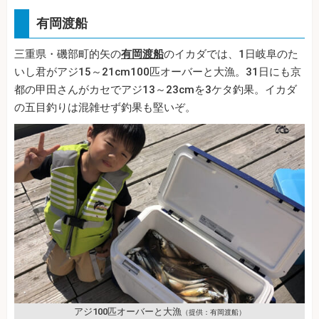
有岡渡船
三重県・磯部町的矢の
有岡渡船
のイカダでは、1日岐阜のた
いし君がアジ15～21cm100匹オーバーと大漁。31日にも京
都の甲田さんがカセでアジ13～23cmを3ケタ釣果。イカダ
の五目釣りは混雑せず釣果も堅いぞ。
アジ100匹オーバーと大漁
（提供：有岡渡船）