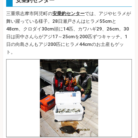
安乗釣センター
三重県志摩市阿児町の
安乗釣センター
では、アジやヒラメが
舞い躍っている様子。28日瀬戸さんはヒラメ55cmと
48cm、クロダイ30cm頭に14匹、カワハギ29、26cm。30
日は田中さんらがアジ17～25cmを200匹ずつキャッチ。1
日の向島さんもアジ200匹にヒラメ44cmのお土産もゲッ
ト。