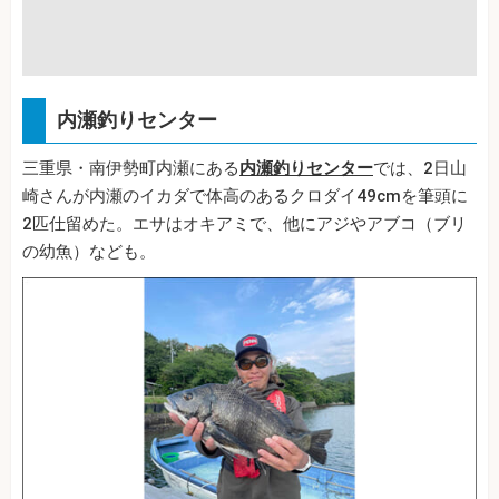
内瀬釣りセンター
三重県・南伊勢町内瀬にある
内瀬釣りセンター
では、2日山
崎さんが内瀬のイカダで体高のあるクロダイ49cmを筆頭に
2匹仕留めた。エサはオキアミで、他にアジやアブコ（ブリ
の幼魚）なども。