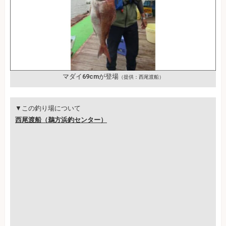
マダイ69cmが登場
（提供：西尾渡船）
▼この釣り場について
西尾渡船（鵜方浜釣センター）