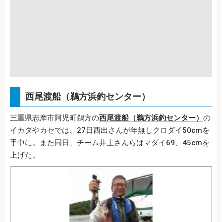
西尾渡船（鵜方浜釣センター）
三重県志摩市阿児町鵜方の
西尾渡船（鵜方浜釣センター）
の
イカダやカセでは、27日西出さんが年無しクロダイ50cmを
手中に。また同日、チーム井上さんらはマダイ69、45cmを
上げた。