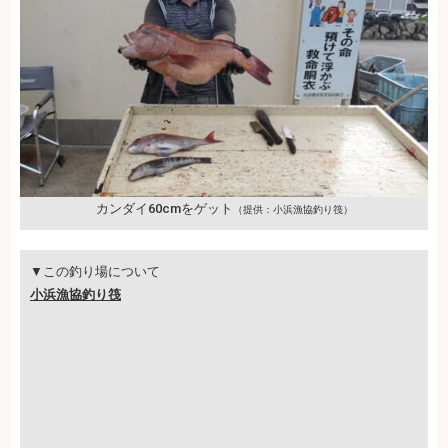
カンダイ60cmをゲット
（提供：小浜漁協釣り筏）
▼この釣り場について
小浜漁協釣り筏