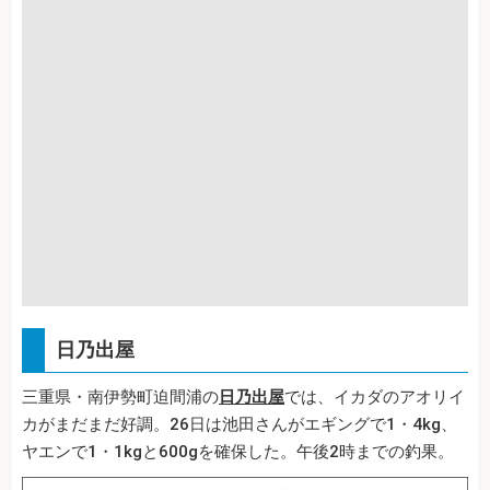
日乃出屋
三重県・南伊勢町迫間浦の
日乃出屋
では、イカダのアオリイ
カがまだまだ好調。26日は池田さんがエギングで1・4kg、
ヤエンで1・1kgと600gを確保した。午後2時までの釣果。