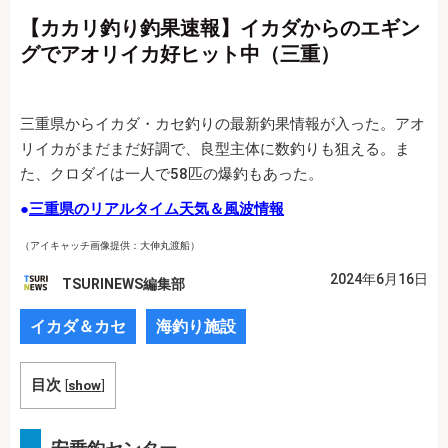
【カカリ釣り釣果速報】イカダからのエギン
グでアオリイカ好ヒット中（三重）
三重県からイカダ・カセ釣りの最新釣果情報が入った。アオ
リイカがまだまだ好調で、良型主体に数釣りも狙える。ま
た、クロダイは一人で58匹の爆釣もあった。
●
三重県のリアルタイム天気＆風波情報
（アイキャッチ画像提供：大伸丸渡船）
2024年6月16日
TSURINEWS編集部
イカダ＆カセ
海釣り施設
目次
[
show
]