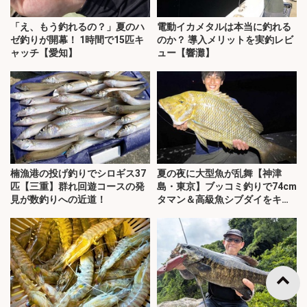
「え、もう釣れるの？」夏のハ
電動イカメタルは本当に釣れる
ゼ釣りが開幕！ 1時間で15匹キ
のか？ 導入メリットを実釣レビ
ャッチ【愛知】
ュー【響灘】
楠漁港の投げ釣りでシロギス37
夏の夜に大型魚が乱舞【神津
匹【三重】群れ回遊コースの発
島・東京】ブッコミ釣りで74cm
見が数釣りへの近道！
タマン＆高級魚シブダイをキャ
ッチ！