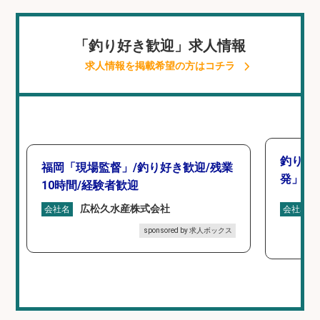
「釣り好き歓迎」求人情報
求人情報を掲載希望の方はコチラ
釣り好
福岡「現場監督」/釣り好き歓迎/残業
発」/D
10時間/経験者歓迎
広松久水産株式会社
会社名
会社名
sponsored by 求人ボックス