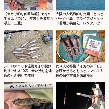
【カカリ釣り釣果速報】カキの
大阪の人気海釣り公園「とっと
半貝エサで51cm年無しチヌ堂々
パーク小島」でライフジャケッ
浮上（三重）
ト着用が義務化 レンタルはオ
ススメできない？
シーバスロッド流用ちょい投げ
釣り人の特権『イカの沖干し』
釣りでキス10匹 食い渋りを速
は寝かせるともっとウマい？ 3
めの引き釣りで攻略！
種の保存方法を徹底検証