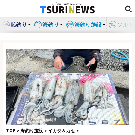
コ
ン
テ
船釣り
海釣り
海釣り施設
ソルト
ン
ツ
へ
ス
キ
ッ
プ
TOP
>
海釣り施設
>
イカダ＆カセ
>