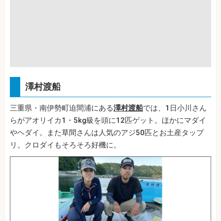
澤村渡船
三重県・南伊勢町迫間浦にある
澤村渡船
では、1日小川さん
らがアオリイカ1・5kg級を頭に12匹ゲット。ほかにマダイ
やヘダイ。また草間さんは人気のアジ50匹とお土産タップ
リ。クロダイもそろそろ好機に。