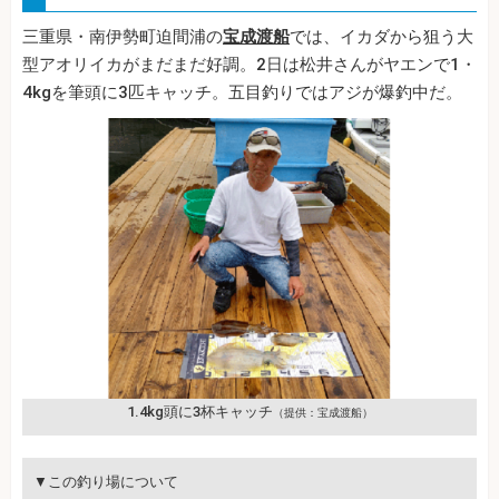
三重県・南伊勢町迫間浦の
宝成渡船
では、イカダから狙う大
型アオリイカがまだまだ好調。2日は松井さんがヤエンで1・
4kgを筆頭に3匹キャッチ。五目釣りではアジが爆釣中だ。
1.4kg頭に3杯キャッチ
（提供：宝成渡船）
▼この釣り場について