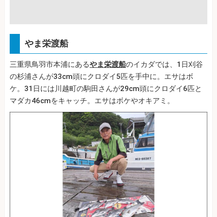
やま栄渡船
三重県鳥羽市本浦にある
やま栄渡船
のイカダでは、1日刈谷
の杉浦さんが33cm頭にクロダイ5匹を手中に。エサはボ
ケ。31日には川越町の駒田さんが29cm頭にクロダイ6匹と
マダカ46cmをキャッチ。エサはボケやオキアミ。