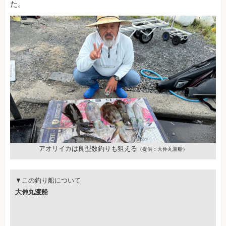
た。
アオリイカは良型数釣りも狙える
（提供：大伸丸渡船）
▼この釣り船について
大伸丸渡船