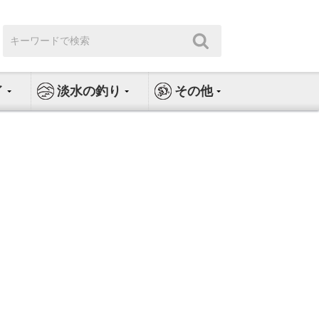
検
検
索:
索
イ
淡水の釣り
その他