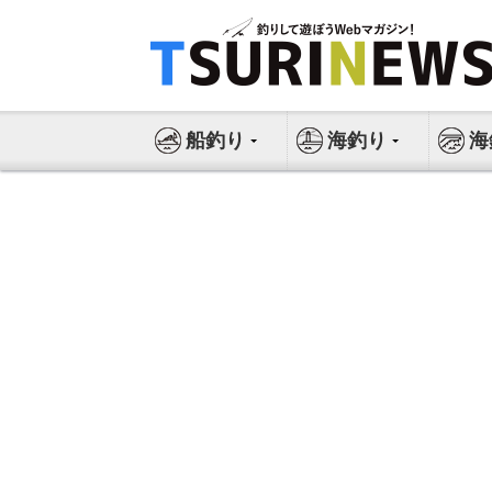
コ
ン
テ
ン
ツ
船釣り
海釣り
海
へ
ス
キ
ッ
プ