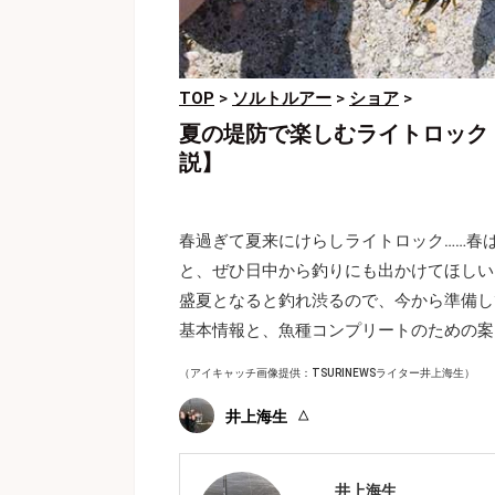
TOP
>
ソルトルアー
>
ショア
>
夏の堤防で楽しむライトロック
説】
春過ぎて夏来にけらしライトロック……春
と、ぜひ日中から釣りにも出かけてほしい
盛夏となると釣れ渋るので、今から準備し
基本情報と、魚種コンプリートのための案
（アイキャッチ画像提供：TSURINEWSライター井上海生）
井上海生
井上海生