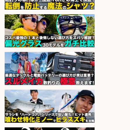
レジ打ち/日払いOK/おさかなの三枚
おろし/新潟県/小千谷市
株式会社G&G
会社名
sponsored by 求人ボックス
営業事務/「大津市」釣り具メーカ
ーの物流事務・営業アシスタント/
小野駅徒歩6分/「時給1,300円」/大
型連休あり×残業なし×土日祝休み/
滋賀県
株式会社ホットスタッフ滋賀
会社名
sponsored by 求人ボックス
未経験歓迎/釣り具や自動車部品の
NC旋盤オペレーター/残業少なめ/年
休120日以上