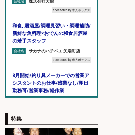
株式会社天龍
会社名
sponsored by 求人ボックス
和食, 居酒屋/調理見習い・調理補助/
新鮮な魚料理×おでんの和食居酒屋
の若手スタッフ
サカナのハチベエ 矢場町店
会社名
sponsored by 求人ボックス
8月開始/釣り具メーカーでの営業ア
シスタントのお仕事/残業なし/即日
勤務可/営業事務/軽作業
株式会社パソナ
会社名
sponsored by 求人ボックス
特集
釣り具メーカーでの釣り竿の設計開
発業務