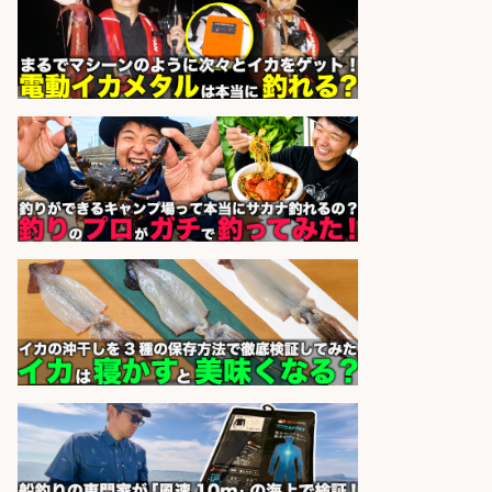
株式会社天龍
会社名
sponsored by 求人ボックス
釣り具などの出荷作業～～/工場/製
造
UTグループ株式会社
会社名
sponsored by 求人ボックス
精肉・青果・鮮魚販売/「志布志
市」「時給1,150円〜」志布志市周
辺でお魚のカットや商品の陳列スタ
ッフ/未経験歓迎×残業少なめ×車通
勤OK/鹿児島県/志布志市
株式会社ホットスタッフ鹿児島
会社名
sponsored by 求人ボックス