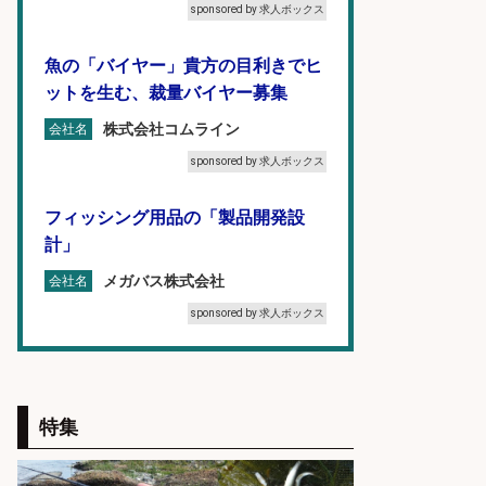
sponsored by 求人ボックス
魚の「バイヤー」貴方の目利きでヒ
ットを生む、裁量バイヤー募集
株式会社コムライン
会社名
sponsored by 求人ボックス
フィッシング用品の「製品開発設
計」
メガバス株式会社
会社名
sponsored by 求人ボックス
精肉・青果・鮮魚販売/「志布志
市」「時給1,150円〜」志布志駅か
ら車5分/お魚のカットや商品の陳列
特集
業務/残業少なめ×車通勤OK×時間選
べる/鹿児島県/志布志市