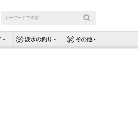
検
検
索:
索
イ
淡水の釣り
その他