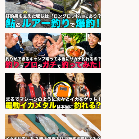
株式会社ホットスタッフ鹿児島
会社名
sponsored by 求人ボックス
精肉・青果・鮮魚販売/「志布志
市」「時給1,150円〜」志布志市周
辺でお魚のカットや商品の陳列スタ
ッフ/未経験歓迎×残業少なめ×車通
勤OK/鹿児島県/志布志市
株式会社ホットスタッフ鹿児島
会社名
sponsored by 求人ボックス
営業事務/釣り具メーカーでの営業
アシスタントのお仕事/残業なし/即
日勤務可/営業事務/軽作業
株式会社パソナ
会社名
sponsored by 求人ボックス