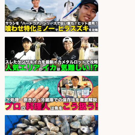
126日&入社祝金10万円/堺市堺区の
工場で自転車部品や釣り具の組立/
日払いOK・未経験歓迎/大阪府
パーソルファクトリーパートナ
会社名
ーズ株式会社
sponsored by 求人ボックス
さらに求人情報を見る