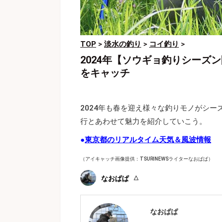
TOP
>
淡水の釣り
>
コイ釣り
>
2024年【ソウギョ釣りシーズン
をキャッチ
2024年も春を迎え様々な釣りモノがシ
行とあわせて魅力を紹介していこう。
●
東京都のリアルタイム天気＆風波情報
（アイキャッチ画像提供：TSURINEWSライターなおぱぱ）
なおぱぱ
なおぱぱ