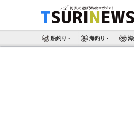
コ
ン
テ
ン
ツ
船釣り
海釣り
海
へ
ス
キ
ッ
プ