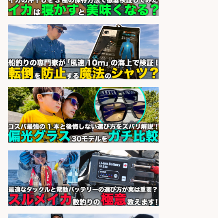
販売スタッフ/「未経験歓迎」魚を
捌く作業なし!イオン食品売場スタッ
フ募集/東京都/目黒区
イオンスタイル碑文谷店
会社名
sponsored by 求人ボックス
日払いOKで即日収入/軽作業・物流
その他/「9月末までの短期」釣り具
のピッキング作業など/残業少なめ/
日勤&土日休み/未経験OK!
UTエージェント株式会社 関西第
会社名
二CU
sponsored by 求人ボックス
日払いOKで即日収入/製造スタッフ/
「堺市堺区」 土日祝休みで年間休日