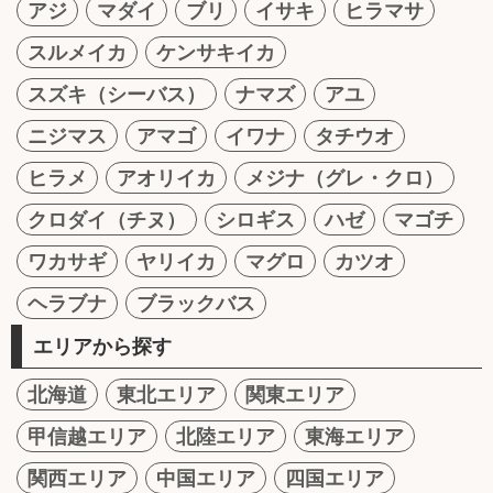
アジ
マダイ
ブリ
イサキ
ヒラマサ
スルメイカ
ケンサキイカ
スズキ（シーバス）
ナマズ
アユ
ニジマス
アマゴ
イワナ
タチウオ
ヒラメ
アオリイカ
メジナ（グレ・クロ）
クロダイ（チヌ）
シロギス
ハゼ
マゴチ
ワカサギ
ヤリイカ
マグロ
カツオ
ヘラブナ
ブラックバス
エリアから探す
北海道
東北エリア
関東エリア
甲信越エリア
北陸エリア
東海エリア
関西エリア
中国エリア
四国エリア