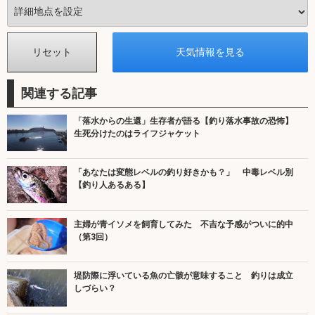
関連する記事
「落水からの生還」生存者が語る【釣り落水事故の恐怖】
生死分けたのはライフジャケット
「あなたは変態レベルの釣り好きかも？」 中毒レベル別
【釣り人あるある】
主婦が青イソメを飼育してみた 不吉な予感がついに的中
（第3回）
堤防際に浮いている魚の亡骸が意味すること 釣りは成立
しづらい？