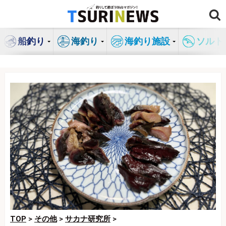
コ
ン
テ
船釣り
海釣り
海釣り施設
ソルト
ン
ツ
へ
ス
キ
ッ
プ
TOP
>
その他
>
サカナ研究所
>