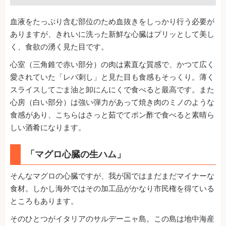
血液をたっぷり含む部位のため血抜きをしっかり行う必要が
ありますが、きれいに洗った新鮮な心臓はプリッとして美し
く、食欲の湧く見た目です。
心室（三角錐で赤い部分）の肉は素直な質感で、かつて広く
愛されていた「レバ刺し」と見た目も食感もそっくり。薄く
スライスしてごま油と卸にんにくで食べると最高です。また
心房（白い部分）は強い弾力があって焼き肉のミノのような
食感があり、こちらはさっと茹でてポン酢で食べると素晴ら
しい酒肴になります。
「マグロ心臓の生ハム」
そんなマグロの心臓ですが、我が国ではまだまだマイナーな
食材。しかし海外ではその加工品がかなり市民権を得ている
ところもあります。
そのひとつがイタリアのサルデーニャ島。この島は地中海産