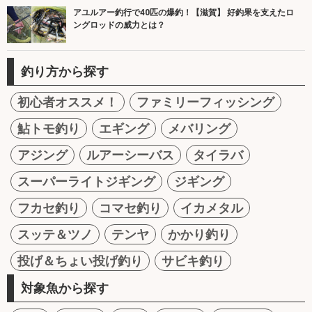
アユルアー釣行で40匹の爆釣！【滋賀】 好釣果を支えたロ
ングロッドの威力とは？
釣り方から探す
初心者オススメ！
ファミリーフィッシング
鮎トモ釣り
エギング
メバリング
アジング
ルアーシーバス
タイラバ
スーパーライトジギング
ジギング
フカセ釣り
コマセ釣り
イカメタル
スッテ＆ツノ
テンヤ
かかり釣り
投げ＆ちょい投げ釣り
サビキ釣り
対象魚から探す