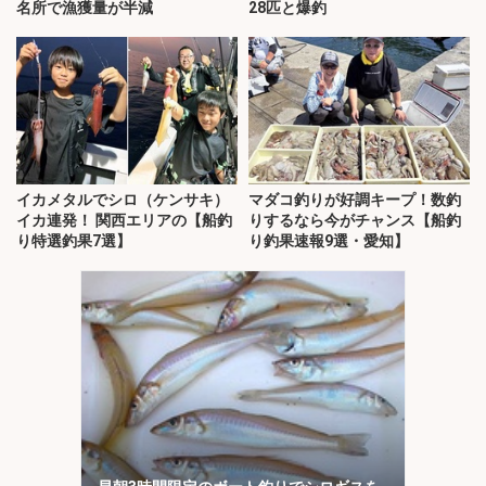
名所で漁獲量が半減
28匹と爆釣
イカメタルでシロ（ケンサキ）
マダコ釣りが好調キープ！数釣
イカ連発！ 関西エリアの【船釣
りするなら今がチャンス【船釣
り特選釣果7選】
り釣果速報9選・愛知】