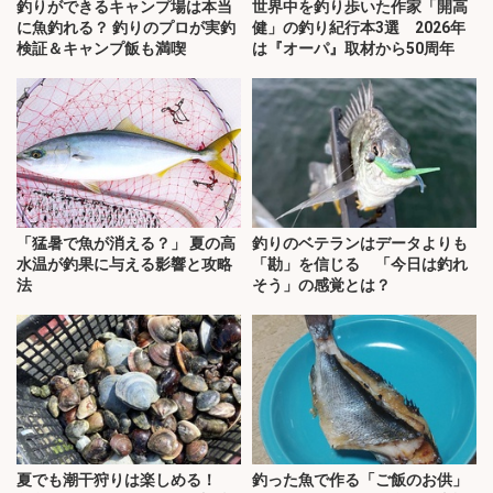
釣りができるキャンプ場は本当
世界中を釣り歩いた作家「開高
に魚釣れる？ 釣りのプロが実釣
健」の釣り紀行本3選 2026年
検証＆キャンプ飯も満喫
は『オーパ』取材から50周年
「猛暑で魚が消える？」 夏の高
釣りのベテランはデータよりも
水温が釣果に与える影響と攻略
「勘」を信じる 「今日は釣れ
法
そう」の感覚とは？
夏でも潮干狩りは楽しめる！
釣った魚で作る「ご飯のお供」