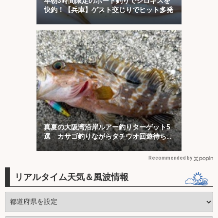
早朝3時間限定のボート釣りでシロギスを
快釣！【兵庫】ゲスト交じりでヒット多発
真夏の大阪湾沿岸ルアー釣りターゲット5
選 カサゴ釣りながらタチウオ回遊待ちが
オススメ？
Recommended by
リアルタイム天気＆風波情報