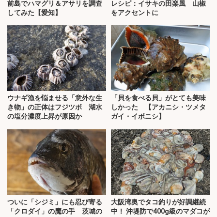
前島でハマグリ＆アサリを調査
レシピ：イサキの田楽風 山椒
してみた【愛知】
をアクセントに
ウナギ漁を悩ませる「意外な生
「貝を食べる貝」がとても美味
き物」の正体はフジツボ 湖水
しかった 【アカニシ・ツメタ
の塩分濃度上昇が原因か
ガイ・イボニシ】
ついに「シジミ」にも忍び寄る
大阪湾奥でタコ釣りが好調継続
「クロダイ」の魔の手 茨城の
中！ 沖堤防で400g級のマダコが