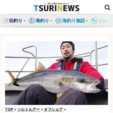
コ
ン
テ
船釣り
海釣り
海釣り施設
ソルト
ン
ツ
へ
ス
キ
ッ
プ
TOP
>
ソルトルアー
>
オフショア
>