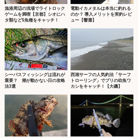
漁港周辺の浅場でライトロック
電動イカメタルは本当に釣れる
ゲームを満喫【京都】シオにハ
のか？ 導入メリットを実釣レビ
タ類など5魚種をキャッチ！
ュー【響灘】
シーバスフィッシングは流れが
西湘サーフの人気釣法「サーフ
重要？ 潮が動かない日の攻略
トローリング」でブリの幼魚ワ
法3選
カシをキャッチ！【大磯】