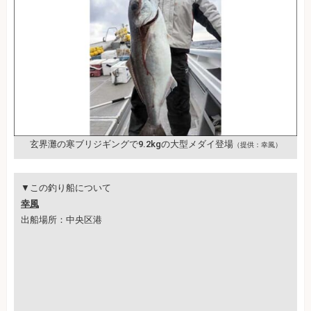
玄界灘の寒ブリジギングで9.2kgの大型メダイ登場
（提供：幸風）
▼この釣り船について
幸風
出船場所：中央区港