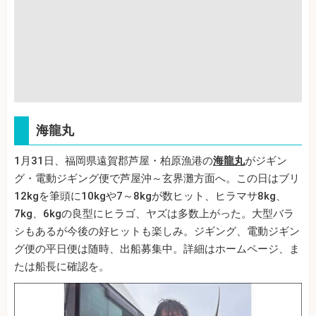
海龍丸
1月31日、福岡県遠賀郡芦屋・柏原漁港の
海龍丸
がジギン
グ・電動ジギング便で芦屋沖～玄界灘方面へ。この日はブリ
12kgを筆頭に10kgや7～8kgが数ヒット、ヒラマサ8kg、
7kg、6kgの良型にヒラゴ、ヤズは多数上がった。大型バラ
シもあるが今後の好ヒットも楽しみ。ジギング、電動ジギン
グ便の平日便は随時、出船募集中。詳細はホームページ、ま
たは船長に確認を。