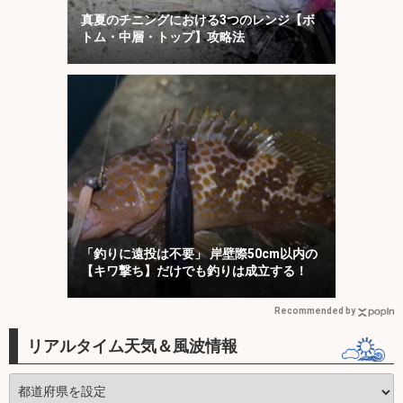
真夏のチニングにおける3つのレンジ【ボ
トム・中層・トップ】攻略法
「釣りに遠投は不要」 岸壁際50cm以内の
【キワ撃ち】だけでも釣りは成立する！
Recommended by
リアルタイム天気＆風波情報