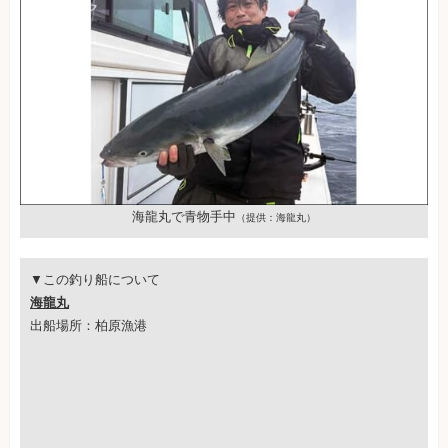
海龍丸で青物手中
（提供：海龍丸）
▼この釣り船について
海龍丸
出船場所：柏原漁港