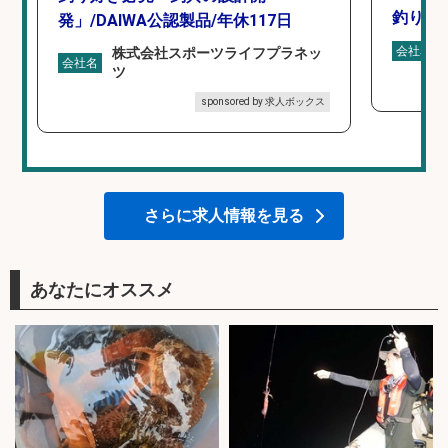
釣り具
発」/DAIWA公認製品/年休117日
会社名
株式会社スポーツライフプラネッ
会社名
ツ
sponsored by 求人ボックス
さらに求人情報を見る
あなたにオススメ