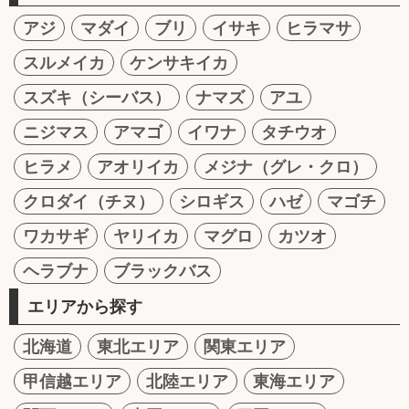
アジ
マダイ
ブリ
イサキ
ヒラマサ
スルメイカ
ケンサキイカ
スズキ（シーバス）
ナマズ
アユ
ニジマス
アマゴ
イワナ
タチウオ
ヒラメ
アオリイカ
メジナ（グレ・クロ）
クロダイ（チヌ）
シロギス
ハゼ
マゴチ
ワカサギ
ヤリイカ
マグロ
カツオ
ヘラブナ
ブラックバス
エリアから探す
北海道
東北エリア
関東エリア
甲信越エリア
北陸エリア
東海エリア