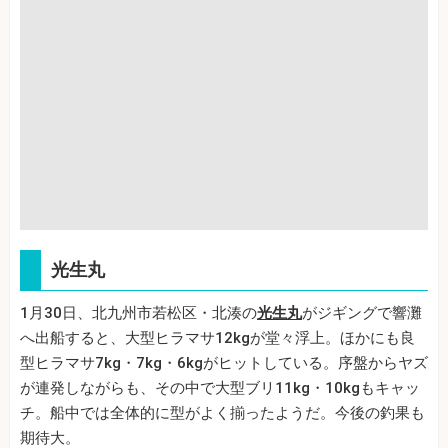
光生丸
1月30日、北九州市若松区・北湊の
光生丸
がジギングで響灘
へ出船すると、大型ヒラマサ12kgが堂々浮上。ほかにも良
型ヒラマサ7kg・7kg・6kgがヒットしている。序盤からヤズ
が連発しながらも、その中で大型ブリ11kg・10kgもキャッ
チ。船中では全体的に型がよく揃ったようだ。今後の釣果も
期待大。