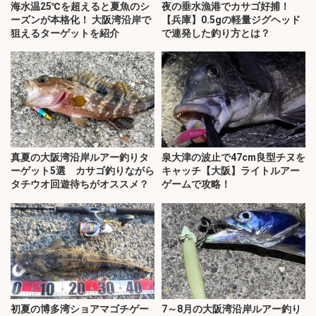
海水温25℃を超えると夏魚のシ
夜の垂水漁港でカサゴ好捕！
ーズンが本格化！ 大阪湾沿岸で
【兵庫】0.5gの軽量ジグヘッド
狙えるターゲットを紹介
で連発した釣り方とは？
真夏の大阪湾沿岸ルアー釣りタ
泉大津の波止で47cm良型チヌを
ーゲット5選 カサゴ釣りながら
キャッチ【大阪】ライトルアー
タチウオ回遊待ちがオススメ？
ゲームで攻略！
初夏の博多湾ショアマゴチゲー
7～8月の大阪湾沿岸ルアー釣り