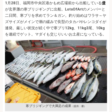
1月28日、福岡市中央区港かもめ広場前から出船している
優
が玄界灘の寒ブリジギングに出船。LotsOfArtのメンバーと
二日間、寒ブリを求めてラン＆ガン。釣り始めはワラサ～ヤ
ズサイズがメインで潮の緩みで良型のタカバやレンコダイが
連発。厳しい状況が続く中で寒ブリ12kg、11kg3尾、10kg
を連続でゲット。マダイも交じりいいお土産になっている。
寒ブリジギングで大満足の成果
（提供：優）