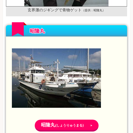
玄界灘のジギングで青物ゲット
（提供：昭隆丸）
昭隆丸
昭隆丸
(しょうりゅうまる) >