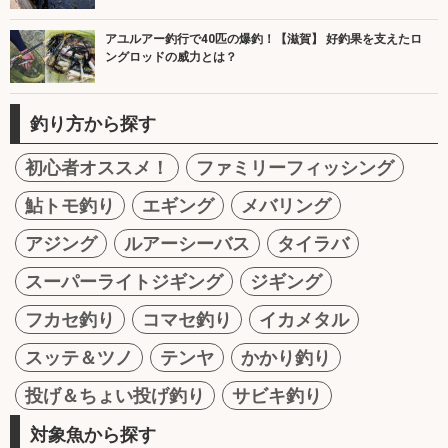
アユルアー釣行で40匹の爆釣！【滋賀】 好釣果を支えたロ
ングロッドの威力とは？
釣り方から探す
初心者オススメ！
ファミリーフィッシング
鮎トモ釣り
エギング
メバリング
アジング
ルアーシーバス
タイラバ
スーパーライトジギング
ジギング
フカセ釣り
コマセ釣り
イカメタル
スッテ＆ツノ
テンヤ
かかり釣り
投げ＆ちょい投げ釣り
サビキ釣り
対象魚から探す