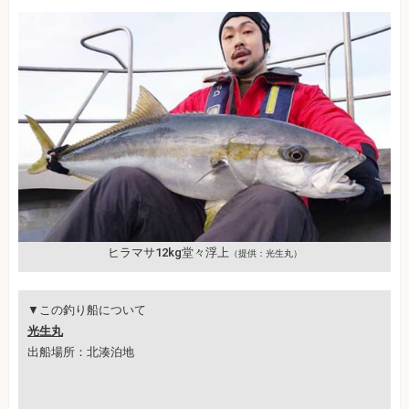
ヒラマサ12kg堂々浮上
（提供：光生丸）
▼この釣り船について
光生丸
出船場所：北湊泊地