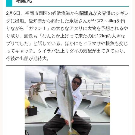
昭隆丸
2月6日、福岡市西区の姪浜漁港から
昭隆丸
が玄界灘のジギン
グに出船。愛知県から釣行した永坂さんがヤズ3～4kgを釣
りながら「ガツン！」の大きなアタリに大物を予想されるや
り取り。船長も「なんとか上げって来たのは12kgの大きな
ブリでした」と話している。ほかにもヒラマサや根魚も交じ
ってキャッチ。タイラバは上りダイの気配が出てきており、
今後の出船が期待大。