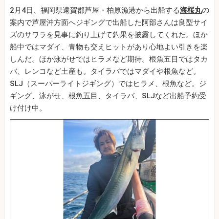
2月4日、福岡県遠賀郡芦屋・柏原漁港から出船する
海桜丸
の
案内で芦屋沖方面へジギングで出船した阿部さんは良型サイ
ズのサワラを見事に釣り上げて釣果を披露してくれた。ほか
船中ではマダイ、青物も交えヒットがあり心地よい引きを楽
しんだ。ほか泳がせではヒラメなど期待。根魚五目ではタカ
バ、レンコなど土産も。タイラバではマダイや根魚など。
SLJ（スーパーライトジギング）ではヒラメ、根魚など。ジ
ギング、泳がせ、根魚五目、タイラバ、SLJなど出船予約受
け付け中。