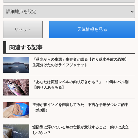
関連する記事
「落水からの生還」生存者が語る【釣り落水事故の恐怖】
生死分けたのはライフジャケット
「あなたは変態レベルの釣り好きかも？」 中毒レベル別
【釣り人あるある】
主婦が青イソメを飼育してみた 不吉な予感がついに的中
（第3回）
堤防際に浮いている魚の亡骸が意味すること 釣りは成立
しづらい？