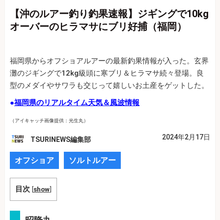
【沖のルアー釣り釣果速報】ジギングで10kg
オーバーのヒラマサにブリ好捕（福岡）
福岡県からオフショアルアーの最新釣果情報が入った。玄界
灘のジギングで12kg級頭に寒ブリ＆ヒラマサ続々登場。良
型のメダイやサワラも交じって嬉しいお土産をゲットした。
●
福岡県のリアルタイム天気＆風波情報
（アイキャッチ画像提供：光生丸）
2024年2月17日
TSURINEWS編集部
オフショア
ソルトルアー
目次
[
show
]