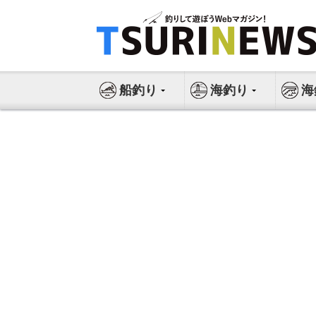
コ
ン
テ
ン
ツ
船釣り
海釣り
海
へ
ス
キ
ッ
プ