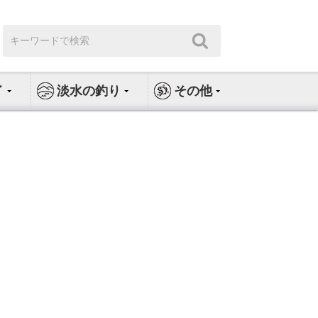
検
検
索:
索
イ
淡水の釣り
その他