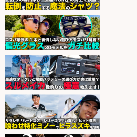
レジ打ち/日払いOK/おさかなの三枚
おろし/新潟県/小千谷市
株式会社G&G
会社名
sponsored by 求人ボックス
神戸市北区エリア/フォークリフト/
釣り具/配送センター
株式会社S.vision
会社名
sponsored by 求人ボックス
精肉・青果・鮮魚販売/「志布志
市」「時給1,150円〜」志布志市内
でお魚のカットや商品の陳列スタッ
フ/車通勤OK×時間選べる×未経験歓
迎/鹿児島県/志布志市