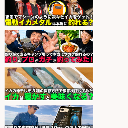
株式会社REnista
会社名
sponsored by 求人ボックス
和食, 日本料理・懐石料理/店長・店
長候補/旬と手作りにこだわる!さか
なの価値を上げ、地域を元気に!店長
候補募集
博多 華吉 博多 華吉
会社名
sponsored by 求人ボックス
和食, 日本料理・懐石料理/店長・店
長候補/本物を知る大人の隠れ家!魚
の価値を上げ、地域を元気に!店長候
補募集
酒場あらかぶ 酒場あらかぶ
会社名
sponsored by 求人ボックス