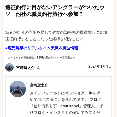
遠征釣行に目がないアングラーがついたウ
ソ 他社の職員釣行旅行へ参加？
筆者が自分の立場を隠して釣友の勤務先の職員旅行に参加し
遠征釣行することになった経緯を紹介したい
●
鹿児島県のリアルタイム天気＆風波情報
（アイキャッチ画像提供：TSURINEWSライター宮崎逝之介）
2024年1月1日
宮崎逝之介
宮崎逝之介
メインフィールドはオフショア。魚を求
めて各地の海に足を運んでます。 ブログ
『信州海釣り班 tsuritabel』管理人。ぜ
ひブログ・インスタものぞいてみてくだ