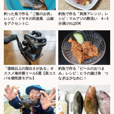
釣った魚で作る「ご飯のお供」
釣魚で作る「刺身アレンジ」レ
レシピ：イサキの田楽風 山椒
シピ：マルアジの酢洗い 4～5
をアクセントに
分漬ければOK
「価格以上の面白さがある」オ
釣魚で作る「ビールのおつま
ススメ海外製リール5選【高コス
み」レシピ：ヒラの揚げ身 つ
パ＆個性派モデル】
なぎは少なめに！