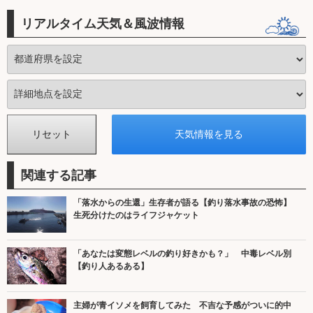
リアルタイム天気＆風波情報
関連する記事
「落水からの生還」生存者が語る【釣り落水事故の恐怖】
生死分けたのはライフジャケット
「あなたは変態レベルの釣り好きかも？」 中毒レベル別
【釣り人あるある】
主婦が青イソメを飼育してみた 不吉な予感がついに的中