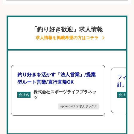
「釣り好き歓迎」求人情報
求人情報を掲載希望の方はコチラ
釣り好きを活かす「法人営業」/提案
フィッ
型ルート営業/直行直帰OK
計」
株式会社スポーツライフプラネッ
会社名
会社名
ツ
sponsored by 求人ボックス