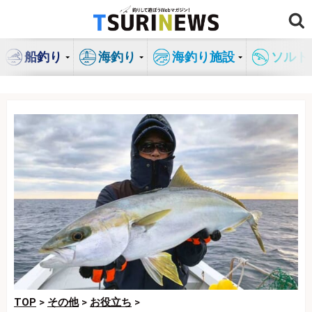
コ
ン
テ
船釣り
海釣り
海釣り施設
ソルト
ン
ツ
へ
ス
キ
ッ
プ
TOP
>
その他
>
お役立ち
>