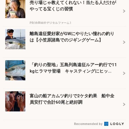
売り場じゃ教えてくれない！当たる人だけが
やってる宝くじの習慣
PR(合同会社デジタルファーム )
離島遠征愛好家がGWにやりたい憧れの釣り
は【小笠原諸島でのジギングゲーム】
「釣りの聖地」五島列島遠征ルアー釣行で11
kgヒラマサ登場 キャスティングにヒッ...
富山の船アカムツ釣りで2ケタ釣果 船中全
員安打で合計60尾と絶好調
Recommended by