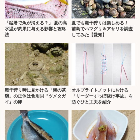
「猛暑で魚が消える？」 夏の高
夏でも潮干狩りは楽しめる！
水温が釣果に与える影響と攻略
前島でハマグリ＆アサリを調査
法
してみた【愛知】
潮干狩り時に見かける「海の茶
オルブライトノットにおける
碗」の正体は食用貝『ツメタガ
「リーダーすっぽ抜け事故」を
イ』の卵
防ぐひと工夫を紹介