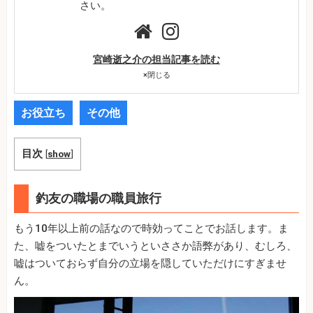
さい。
宮崎逝之介の担当記事を読む
×
閉じる
お役立ち
その他
目次
[
show
]
釣友の職場の職員旅行
もう10年以上前の話なので時効ってことでお話します。ま
た、嘘をついたとまでいうといささか語弊があり、むしろ、
嘘はついておらず自分の立場を隠していただけにすぎませ
ん。