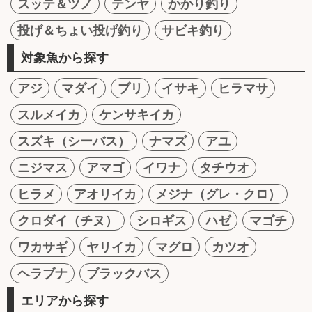
スッテ＆ツノ
テンヤ
かかり釣り
投げ＆ちょい投げ釣り
サビキ釣り
対象魚から探す
アジ
マダイ
ブリ
イサキ
ヒラマサ
スルメイカ
ケンサキイカ
スズキ（シーバス）
ナマズ
アユ
ニジマス
アマゴ
イワナ
タチウオ
ヒラメ
アオリイカ
メジナ（グレ・クロ）
クロダイ（チヌ）
シロギス
ハゼ
マゴチ
ワカサギ
ヤリイカ
マグロ
カツオ
ヘラブナ
ブラックバス
エリアから探す