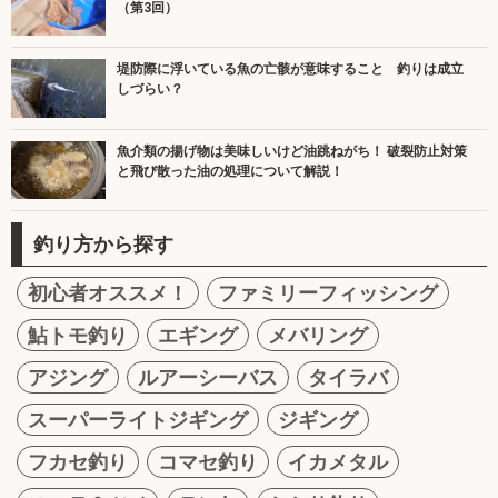
（第3回）
堤防際に浮いている魚の亡骸が意味すること 釣りは成立
しづらい？
魚介類の揚げ物は美味しいけど油跳ねがち！ 破裂防止対策
と飛び散った油の処理について解説！
釣り方から探す
初心者オススメ！
ファミリーフィッシング
鮎トモ釣り
エギング
メバリング
アジング
ルアーシーバス
タイラバ
スーパーライトジギング
ジギング
フカセ釣り
コマセ釣り
イカメタル