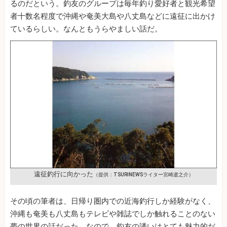
るのだという。釣友のグループは毎年釣り愛好者と観光希望
者十数名程度で沖縄や奄美大島や八丈島などに遠征に出かけ
ているらしい。なんともうらやましい話だ。
遠征釣行に向かった
（提供：TSURINEWSライター宮崎逝之介）
その頃の筆者は、日帰り圏内での近海釣行しか経験がなく、
沖縄も奄美も八丈島もテレビや雑誌でしか触れることのない
夢の世界の話だった。なので、釣友の誘いはとても魅力的だ