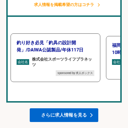
求人情報を掲載希望の方はコチラ
釣り好き必見「釣具の設計開
福岡「
発」/DAIWA公認製品/年休117日
10時間
株式会社スポーツライフプラネッ
会社名
会社名
ツ
sponsored by 求人ボックス
さらに求人情報を見る