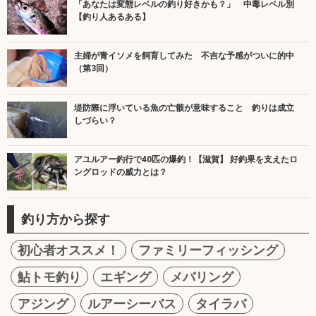
「あなたは変態レベルの釣り好きかも？」 中毒レベル別
【釣り人あるある】
主婦が青イソメを飼育してみた 不吉な予感がついに的中
（第3回）
堤防際に浮いている魚の亡骸が意味すること 釣りは成立
しづらい？
アユルアー釣行で40匹の爆釣！【滋賀】 好釣果を支えたロ
ングロッドの威力とは？
釣り方から探す
初心者オススメ！
ファミリーフィッシング
鮎トモ釣り
エギング
メバリング
アジング
ルアーシーバス
タイラバ