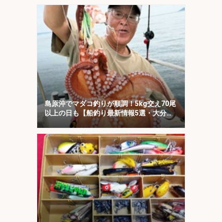
島原沖でマダコ釣りが順調！5kg交え70尾
以上の日も【船釣り最新情報5選・大分／
熊本】