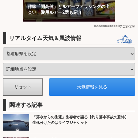
作家「開高健」とルアーフィッシングの出
会い 愛用ルアー2選も紹介
Recommended by
リアルタイム天気＆風波情報
関連する記事
「落水からの生還」生存者が語る【釣り落水事故の恐怖】
生死分けたのはライフジャケット