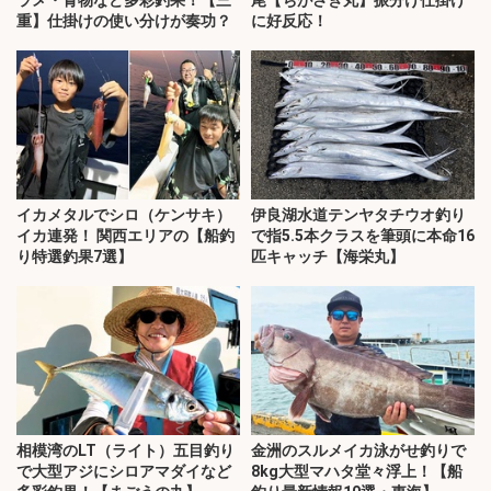
ラメ・青物など多彩釣果！【三
尾【ちがさき丸】振分け仕掛け
重】仕掛けの使い分けが奏功？
に好反応！
イカメタルでシロ（ケンサキ）
伊良湖水道テンヤタチウオ釣り
イカ連発！ 関西エリアの【船釣
で指5.5本クラスを筆頭に本命16
り特選釣果7選】
匹キャッチ【海栄丸】
相模湾のLT（ライト）五目釣り
金洲のスルメイカ泳がせ釣りで
で大型アジにシロアマダイなど
8kg大型マハタ堂々浮上！【船