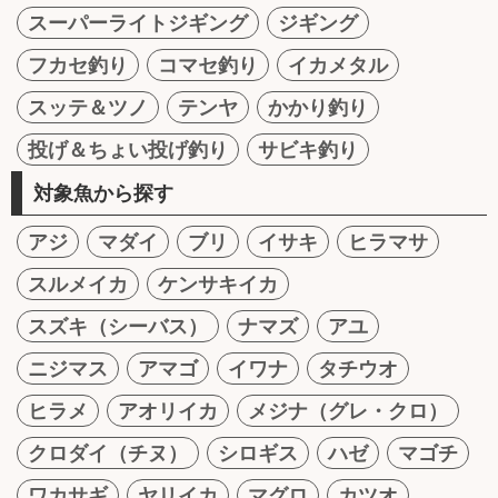
スーパーライトジギング
ジギング
フカセ釣り
コマセ釣り
イカメタル
スッテ＆ツノ
テンヤ
かかり釣り
投げ＆ちょい投げ釣り
サビキ釣り
対象魚から探す
アジ
マダイ
ブリ
イサキ
ヒラマサ
スルメイカ
ケンサキイカ
スズキ（シーバス）
ナマズ
アユ
ニジマス
アマゴ
イワナ
タチウオ
ヒラメ
アオリイカ
メジナ（グレ・クロ）
クロダイ（チヌ）
シロギス
ハゼ
マゴチ
ワカサギ
ヤリイカ
マグロ
カツオ