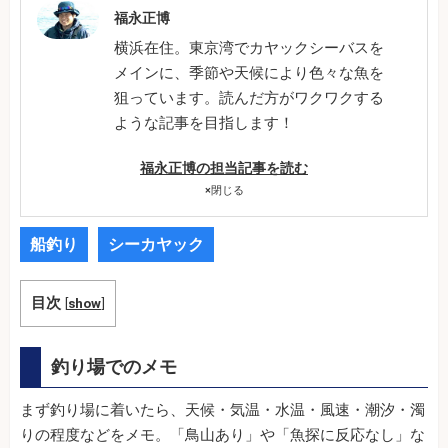
福永正博
横浜在住。東京湾でカヤックシーバスを
メインに、季節や天候により色々な魚を
狙っています。読んだ方がワクワクする
ような記事を目指します！
福永正博の担当記事を読む
×
閉じる
船釣り
シーカヤック
目次
[
show
]
釣り場でのメモ
まず釣り場に着いたら、天候・気温・水温・風速・潮汐・濁
りの程度などをメモ。「鳥山あり」や「魚探に反応なし」な