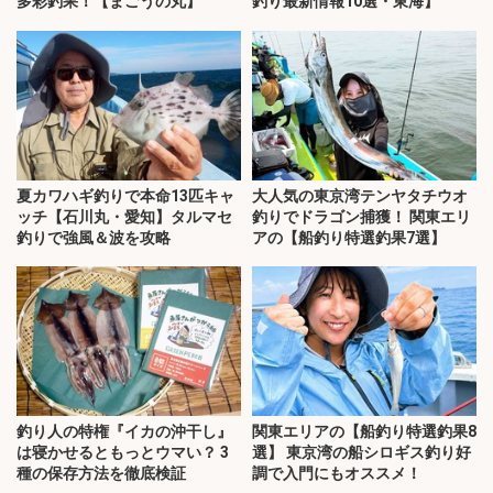
多彩釣果！【まごうの丸】
釣り最新情報10選・東海】
夏カワハギ釣りで本命13匹キャ
大人気の東京湾テンヤタチウオ
ッチ【石川丸・愛知】タルマセ
釣りでドラゴン捕獲！ 関東エリ
釣りで強風＆波を攻略
アの【船釣り特選釣果7選】
釣り人の特権『イカの沖干し』
関東エリアの【船釣り特選釣果8
は寝かせるともっとウマい？ 3
選】 東京湾の船シロギス釣り好
種の保存方法を徹底検証
調で入門にもオススメ！