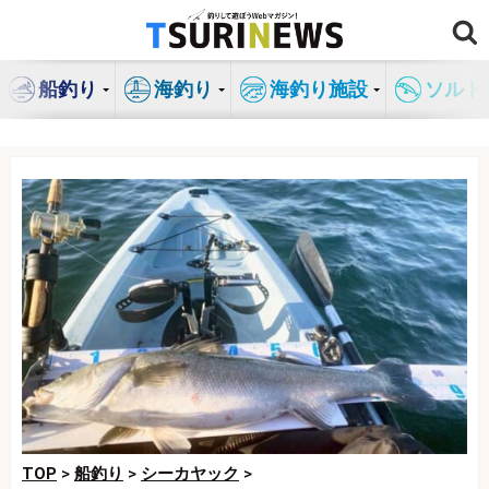
コ
ン
テ
船釣り
海釣り
海釣り施設
ソルト
ン
ツ
へ
ス
キ
ッ
プ
TOP
>
船釣り
>
シーカヤック
>