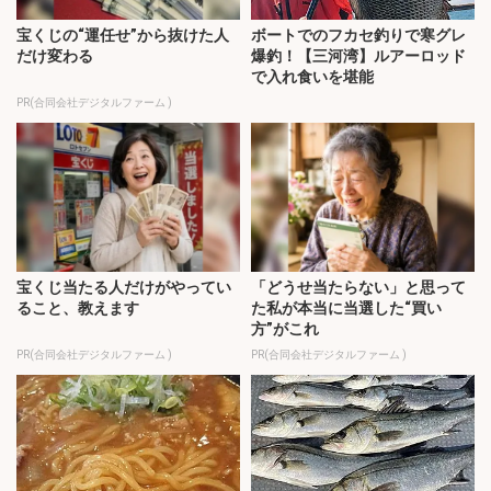
宝くじの“運任せ”から抜けた人
ボートでのフカセ釣りで寒グレ
だけ変わる
爆釣！【三河湾】ルアーロッド
で入れ食いを堪能
PR(合同会社デジタルファーム )
宝くじ当たる人だけがやってい
「どうせ当たらない」と思って
ること、教えます
た私が本当に当選した“買い
方”がこれ
PR(合同会社デジタルファーム )
PR(合同会社デジタルファーム )