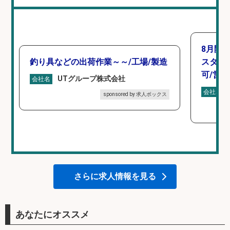
8月開
釣り具などの出荷作業～～/工場/製造
スタン
可/営業
UTグループ株式会社
会社名
会社名
sponsored by 求人ボックス
さらに求人情報を見る
あなたにオススメ