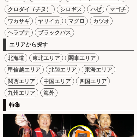
クロダイ（チヌ）
シロギス
ハゼ
マゴチ
ワカサギ
ヤリイカ
マグロ
カツオ
ヘラブナ
ブラックバス
エリアから探す
北海道
東北エリア
関東エリア
甲信越エリア
北陸エリア
東海エリア
関西エリア
中国エリア
四国エリア
九州エリア
海外
特集