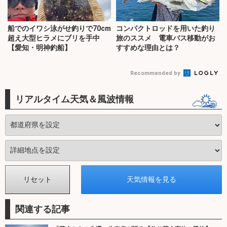
船でのイワシ泳がせ釣りで70cm
コンパクトロッドを用いた釣り
超え大型ヒラメにブリを手中
旅のススメ 電車バス移動がお
【愛知・明神釣船】
すすめな理由とは？
Recommended by
リアルタイム天気＆風波情報
関連する記事