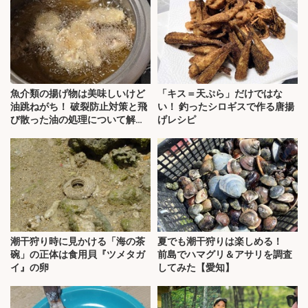
魚介類の揚げ物は美味しいけど
「キス＝天ぷら」だけではな
油跳ねがち！ 破裂防止対策と飛
い！ 釣ったシロギスで作る唐揚
び散った油の処理について解
げレシピ
説！
潮干狩り時に見かける「海の茶
夏でも潮干狩りは楽しめる！
碗」の正体は食用貝『ツメタガ
前島でハマグリ＆アサリを調査
イ』の卵
してみた【愛知】