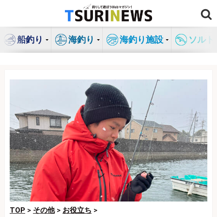
コ
ン
テ
船釣り
海釣り
海釣り施設
ソルト
ン
ツ
へ
ス
キ
ッ
プ
TOP
>
その他
>
お役立ち
>