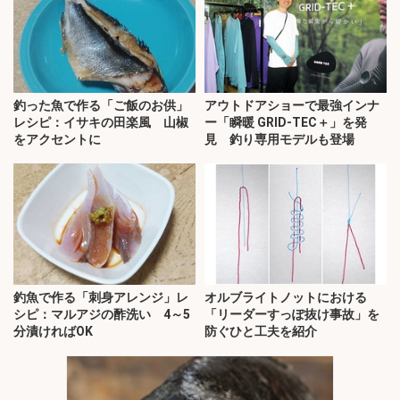
釣った魚で作る「ご飯のお供」
アウトドアショーで最強インナ
レシピ：イサキの田楽風 山椒
ー「瞬暖 GRID-TEC＋」を発
をアクセントに
見 釣り専用モデルも登場
釣魚で作る「刺身アレンジ」レ
オルブライトノットにおける
シピ：マルアジの酢洗い 4～5
「リーダーすっぽ抜け事故」を
分漬ければOK
防ぐひと工夫を紹介