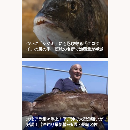
ついに「シジミ」にも忍び寄る「クロダ
イ」の魔の手 茨城の名所で漁獲量が半減
大物アラ堂々浮上！平戸沖で大型魚狙いが
好調！【沖釣り最新情報6選・長崎／佐
賀】