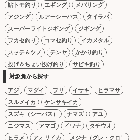
鮎トモ釣り
エギング
メバリング
アジング
ルアーシーバス
タイラバ
スーパーライトジギング
ジギング
フカセ釣り
コマセ釣り
イカメタル
スッテ＆ツノ
テンヤ
かかり釣り
投げ＆ちょい投げ釣り
サビキ釣り
対象魚から探す
アジ
マダイ
ブリ
イサキ
ヒラマサ
スルメイカ
ケンサキイカ
スズキ（シーバス）
ナマズ
アユ
ニジマス
アマゴ
イワナ
タチウオ
ヒラメ
アオリイカ
メジナ（グレ・クロ）