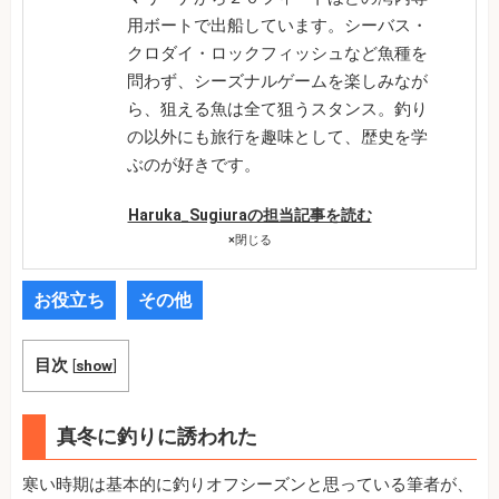
用ボートで出船しています。シーバス・
クロダイ・ロックフィッシュなど魚種を
問わず、シーズナルゲームを楽しみなが
ら、狙える魚は全て狙うスタンス。釣り
の以外にも旅行を趣味として、歴史を学
ぶのが好きです。
Haruka_Sugiuraの担当記事を読む
×
閉じる
お役立ち
その他
目次
[
show
]
真冬に釣りに誘われた
寒い時期は基本的に釣りオフシーズンと思っている筆者が、