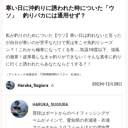
寒い日に沖釣りに誘われた時についた「ウ
ソ」 釣りバカには通用せず？
私が釣りのためについた【ウソ】寒い日は釣れないと言った
が自分が寒いのが苦手なだけで実は冬こそ魚釣りシーズ
ン？！これから極寒になってくる冬……気温10度以下、強風
の激寒！超厚着しなきゃ釣りができない！そんな真冬に釣り
に行くと誘われたらあなたならどうする？！
（アイキャッチ画像提供：TSURINEWSライター・杉浦永）
2023年12月28日
Haruka_Sugiura
HARUKA_SUGIURA
普段はボートからのベイフィッシングゲ
ームがメインで、愛知県の衣浦港・衣浦
マリーナから２０フィートほどの湾内専