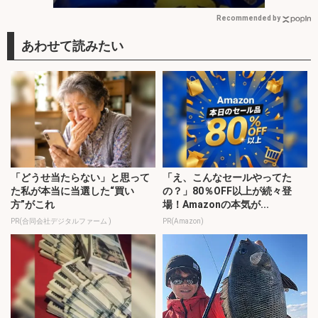
Recommended by
「どうせ当たらない」と思って
「え、こんなセールやってた
た私が本当に当選した“買い
の？」80％OFF以上が続々登
方”がこれ
場！Amazonの本気が...
PR(合同会社デジタルファーム )
PR(Amazon)