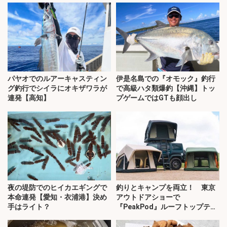
パヤオでのルアーキャスティン
伊是名島での『オモック』釣行
グ釣行でシイラにオキザワラが
で高級ハタ類爆釣【沖縄】トッ
連発【高知】
プゲームではGTも顔出し
夜の堤防でのヒイカエギングで
釣りとキャンプを両立！ 東京
本命連発【愛知・衣浦港】決め
アウトドアショーで
手はライト？
『PeakPod』ルーフトップテン
トに注目