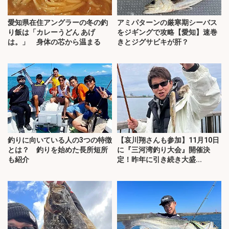
愛知県在住アングラーの冬の釣
アミパターンの厳寒期シーバス
り飯は「カレーうどん あげ
をジギングで攻略【愛知】速巻
は。」 身体の芯から温まる
きとジグサビキが肝？
釣りに向いている人の3つの特徴
【哀川翔さんも参加】11月10日
とは？ 釣りを始めた長所短所
に『三河湾釣り大会』開催決
も紹介
定！昨年に引き続き大盛...