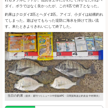
ダイ。ボラではなく良かったが、この1匹で終了となった。
釣果はクロダイ2匹とヘダイ2匹。アイゴ、小ダイは結構釣れ
てしまった。遊ばせてもらった堤防に海水を掛けて洗い流
す。来たときよりきれいにして終了した。
当日の釣果
（提供：週刊つりニュース中部版APC・日間賀島波止釣友会 中村輝夫）