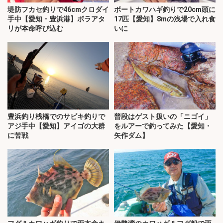
堤防フカセ釣りで46cmクロダイ
ボートカワハギ釣りで20cm頭に
手中【愛知・豊浜港】ボラアタ
17匹【愛知】8mの浅場で入れ食
リが本命呼び込む
いに
豊浜釣り桟橋でのサビキ釣りで
普段はゲスト扱いの「ニゴイ」
アジ手中【愛知】アイゴの大群
をルアーで釣ってみた【愛知・
に苦戦
矢作ダム】