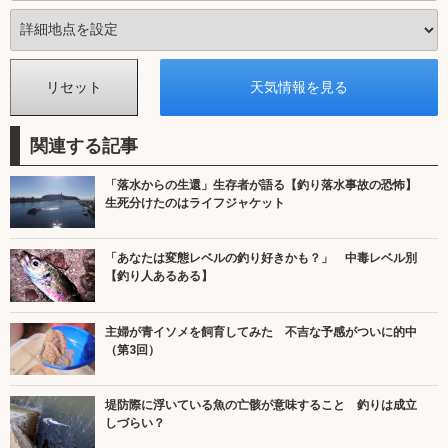
関連する記事
「落水からの生還」生存者が語る【釣り落水事故の恐怖】
生死分けたのはライフジャケット
「あなたは変態レベルの釣り好きかも？」 中毒レベル別
【釣り人あるある】
主婦が青イソメを飼育してみた 不吉な予感がついに的中
（第3回）
堤防際に浮いている魚の亡骸が意味すること 釣りは成立
しづらい？