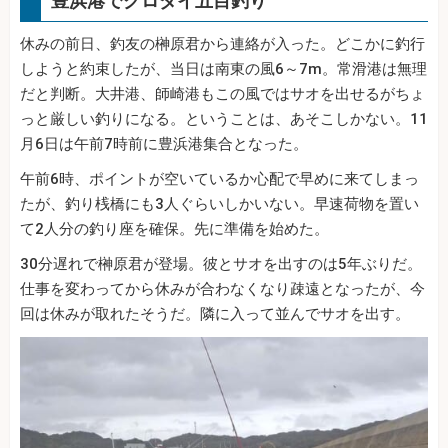
豊浜港でクロダイ五目釣り
休みの前日、釣友の榊原君から連絡が入った。どこかに釣行
しようと約束したが、当日は南東の風6～7m。常滑港は無理
だと判断。大井港、師崎港もこの風ではサオを出せるがちょ
っと厳しい釣りになる。ということは、あそこしかない。11
月6日は午前7時前に豊浜港集合となった。
午前6時、ポイントが空いているか心配で早めに来てしまっ
たが、釣り桟橋にも3人ぐらいしかいない。早速荷物を置い
て2人分の釣り座を確保。先に準備を始めた。
30分遅れで榊原君が登場。彼とサオを出すのは5年ぶりだ。
仕事を変わってから休みが合わなくなり疎遠となったが、今
回は休みが取れたそうだ。隣に入って並んでサオを出す。