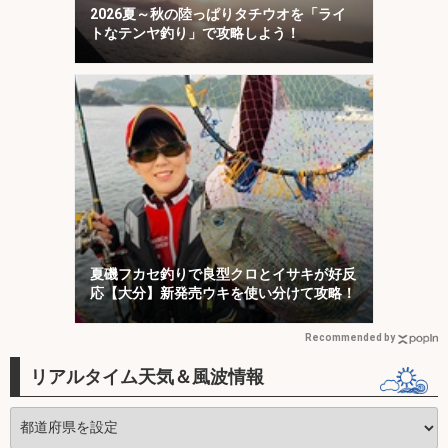
2026夏～秋の陸っぱりタチウオを「ライ
トなテンヤ釣り」で攻略しよう！
夏磯フカセ釣りで良型クロとイサキが好反
応【大分】新発売ウキを使い分けて攻略！
Recommended by
リアルタイム天気＆風波情報