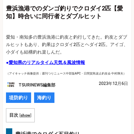
豊浜漁港でのダンゴ釣りでクロダイ2匹【愛
知】時合いに同行者とダブルヒット
愛知・南知多の豊浜漁港に釣友と釣行してきた。釣友とダブ
ルヒットもあり、釣果はクロダイ2匹とヘダイ2匹。アイゴ、
小ダイも結構釣れ楽しんだ。
●
愛知県のリアルタイム天気＆風波情報
（アイキャッチ画像提供：週刊つりニュース中部版APC・日間賀島波止釣友会 中村輝夫）
2023年12月6日
TSURINEWS編集部
堤防釣り
海釣り
目次
[
show
]