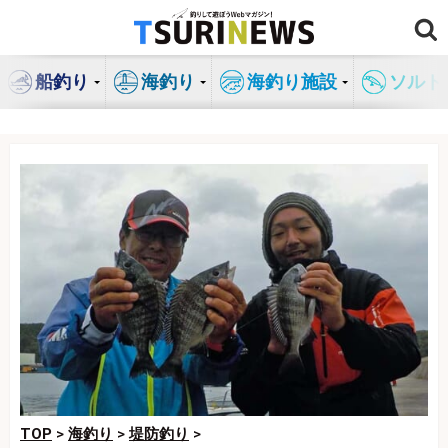
コ
ン
テ
船釣り
海釣り
海釣り施設
ソルト
ン
ツ
へ
ス
キ
ッ
プ
TOP
>
海釣り
>
堤防釣り
>