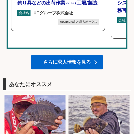
釣り具などの出荷作業～～/工場/製造
シスタ
務可/
UTグループ株式会社
会社名
会社名
sponsored by 求人ボックス
さらに求人情報を見る
あなたにオススメ