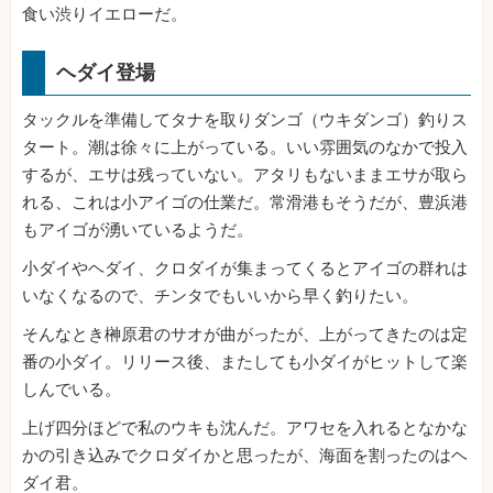
食い渋りイエローだ。
ヘダイ登場
タックルを準備してタナを取りダンゴ（ウキダンゴ）釣りス
タート。潮は徐々に上がっている。いい雰囲気のなかで投入
するが、エサは残っていない。アタリもないままエサが取ら
れる、これは小アイゴの仕業だ。常滑港もそうだが、豊浜港
もアイゴが湧いているようだ。
小ダイやヘダイ、クロダイが集まってくるとアイゴの群れは
いなくなるので、チンタでもいいから早く釣りたい。
そんなとき榊原君のサオが曲がったが、上がってきたのは定
番の小ダイ。リリース後、またしても小ダイがヒットして楽
しんでいる。
上げ四分ほどで私のウキも沈んだ。アワセを入れるとなかな
かの引き込みでクロダイかと思ったが、海面を割ったのはヘ
ダイ君。