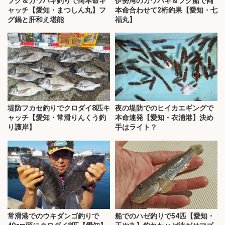
フグ＆カワハギ釣りで両本命キ
伊勢湾のカワハギ＆フグ船で両
ャッチ【愛知・まつしん丸】フ
本命合わせて2桁釣果【愛知・七
グ鍋と肝和え堪能
福丸】
堤防フカセ釣りでクロダイ8匹キ
夜の堤防でのヒイカエギングで
ャッチ【愛知・常滑りんくう釣
本命連発【愛知・衣浦港】決め
り護岸】
手はライト？
常滑港でのウキダンゴ釣りで
船でのハゼ釣りで54匹【愛知・