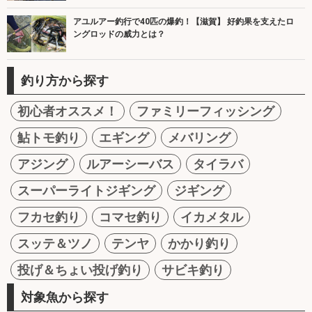
アユルアー釣行で40匹の爆釣！【滋賀】 好釣果を支えたロ
ングロッドの威力とは？
釣り方から探す
初心者オススメ！
ファミリーフィッシング
鮎トモ釣り
エギング
メバリング
アジング
ルアーシーバス
タイラバ
スーパーライトジギング
ジギング
フカセ釣り
コマセ釣り
イカメタル
スッテ＆ツノ
テンヤ
かかり釣り
投げ＆ちょい投げ釣り
サビキ釣り
対象魚から探す