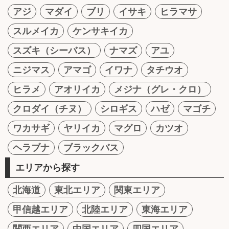
アジ
マダイ
ブリ
イサキ
ヒラマサ
スルメイカ
ケンサキイカ
スズキ（シーバス）
ナマズ
アユ
ニジマス
アマゴ
イワナ
タチウオ
ヒラメ
アオリイカ
メジナ（グレ・クロ）
クロダイ（チヌ）
シロギス
ハゼ
マゴチ
ワカサギ
ヤリイカ
マグロ
カツオ
ヘラブナ
ブラックバス
エリアから探す
北海道
東北エリア
関東エリア
甲信越エリア
北陸エリア
東海エリア
関西エリア
中国エリア
四国エリア