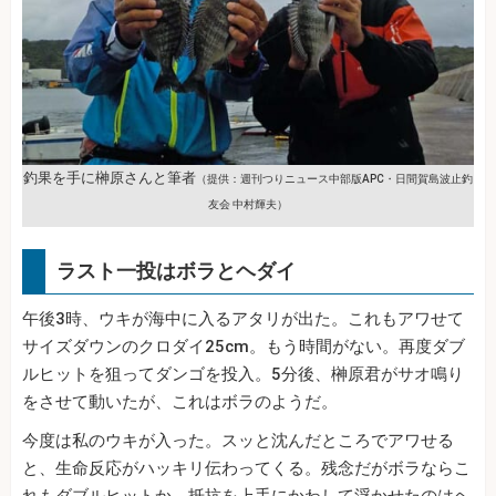
釣果を手に榊原さんと筆者
（提供：週刊つりニュース中部版APC・日間賀島波止釣
友会 中村輝夫）
ラスト一投はボラとヘダイ
午後3時、ウキが海中に入るアタリが出た。これもアワせて
サイズダウンのクロダイ25cm。もう時間がない。再度ダブ
ルヒットを狙ってダンゴを投入。5分後、榊原君がサオ鳴り
をさせて動いたが、これはボラのようだ。
今度は私のウキが入った。スッと沈んだところでアワせる
と、生命反応がハッキリ伝わってくる。残念だがボラならこ
れもダブルヒットか。抵抗を上手にかわして浮かせたのはヘ