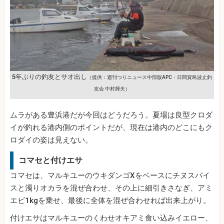
5年ぶりの釣友とサオ出し
（提供：週刊つりニュース中部版APC・日間賀島波止釣
友会 中村輝夫）
ムラがある豊浜港だが今回はどうだろう。夏場は良型クロダ
イが釣れる港内側のポイントだが、現在は港内のどこにもク
ロダイの姿は見えない。
コマセと付けエサ
コマセは、マルキユーのウキダンゴXをベースにチヌスパイ
スと濁りオカラを混ぜ合わせ、その上に細引きさなぎ、アミ
エビ1kgを乗せ、最後に全体を混ぜ合わせれば出来上がり。
付けエサはマルキユーのくわせオキアミ食い込みイエロー、