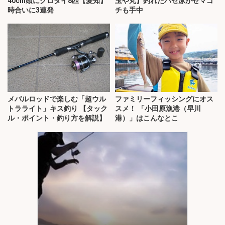
40cm頭にクロダイ8匹【愛知】
玉や丸】釣れたハゼ泳がせマゴ
時合いに3連発
チも手中
メバルロッドで楽しむ「超ウル
ファミリーフィッシングにオス
トラライト」キス釣り 【タック
スメ！ 「小田原漁港（早川
ル・ポイント・釣り方を解説】
港）」はこんなとこ