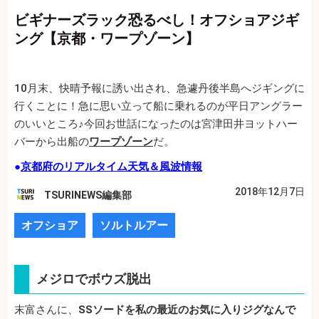
ビギナーズラック恐るべし！オフショアジギ
ング【京都・ワープゾーン】
10月末、快晴予報に誘い出され、急遽丹後半島へジギングに
行くことに！急に思い立って船に乗れるのが平日アングラー
のいいところ♪今回お世話になったのは宮津田井ヨットハー
バーから出船の
ワープゾーン
だ。
●
京都府のリアルタイム天気＆風波情報
2018年12月7日
TSURINEWS編集部
オフショア
ソルトルアー
メジロでボウズ脱出
末富さんに、
SSソードを私の最近のお気に入りジグなんで