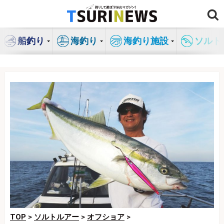
コ
ン
テ
船釣り
海釣り
海釣り施設
ソルト
ン
ツ
へ
ス
キ
ッ
プ
TOP
>
ソルトルアー
>
オフショア
>