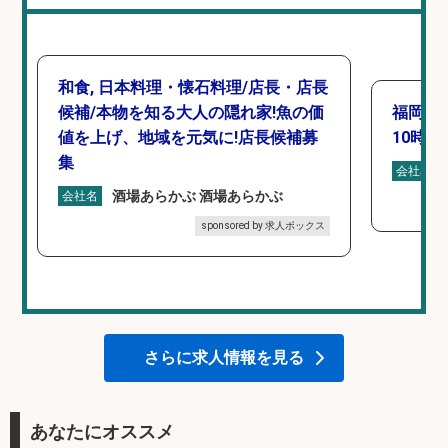
和食, 日本料理・懐石料理/店長・店長
候補/本物を知る大人の隠れ家!魚の価
福岡「
値を上げ、地域を元気に!店長候補募
10時間
集
会社名
酒場あらかぶ 酒場あらかぶ
会社名
sponsored by 求人ボックス
さらに求人情報を見る
あなたにオススメ