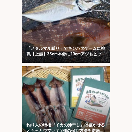
「メタルマル縛り」でキジハタゲームに挑
戦【上越】35cm本命に29cmアジもヒッ
ト！
釣り人の特権『イカの沖干し』は寝かせる
ともっとウマい？ 3種の保存方法を徹底検