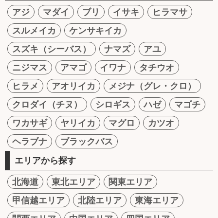
アジ
マダイ
ブリ
イサキ
ヒラマサ
スルメイカ
ケンサキイカ
スズキ（シーバス）
ナマズ
アユ
ニジマス
アマゴ
イワナ
タチウオ
ヒラメ
アオリイカ
メジナ（グレ・クロ）
クロダイ（チヌ）
シロギス
ハゼ
マゴチ
ワカサギ
ヤリイカ
マグロ
カツオ
ヘラブナ
ブラックバス
エリアから探す
北海道
東北エリア
関東エリア
甲信越エリア
北陸エリア
東海エリア