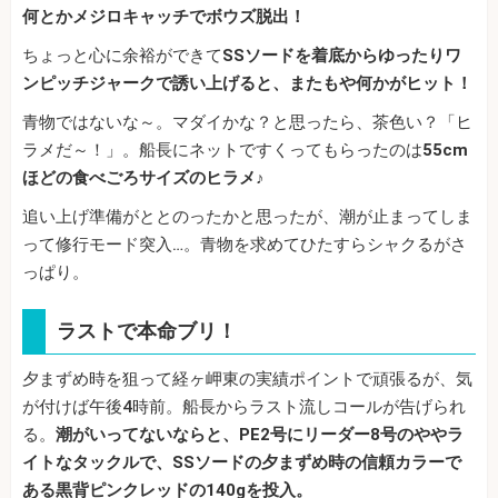
何とかメジロキャッチでボウズ脱出！
ちょっと心に余裕ができて
SSソードを着底からゆったりワ
ンピッチジャークで誘い上げると、またもや何かがヒット！
青物ではないな～。マダイかな？と思ったら、茶色い？「ヒ
ラメだ～！」。船長にネットですくってもらったのは
55cm
ほどの食べごろサイズのヒラメ♪
追い上げ準備がととのったかと思ったが、潮が止まってしま
って修行モード突入…。青物を求めてひたすらシャクるがさ
っぱり。
ラストで本命ブリ！
夕まずめ時を狙って経ヶ岬東の実績ポイントで頑張るが、気
が付けば午後4時前。船長からラスト流しコールが告げられ
る。
潮がいってないならと、PE2号にリーダー8号のややラ
イトなタックルで、SSソードの夕まずめ時の信頼カラーで
ある黒背ピンクレッドの140gを投入。