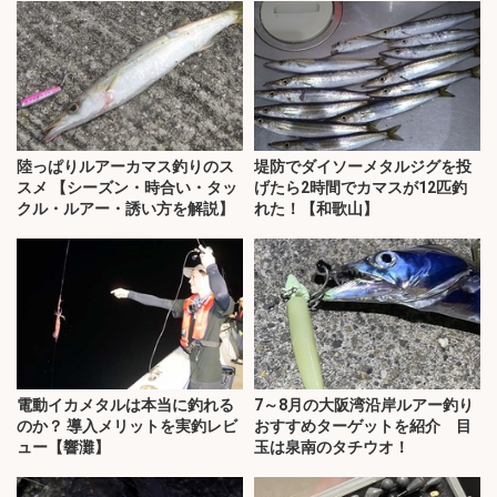
陸っぱりルアーカマス釣りのス
堤防でダイソーメタルジグを投
スメ 【シーズン・時合い・タッ
げたら2時間でカマスが12匹釣
クル・ルアー・誘い方を解説】
れた！【和歌山】
電動イカメタルは本当に釣れる
7～8月の大阪湾沿岸ルアー釣り
のか？ 導入メリットを実釣レビ
おすすめターゲットを紹介 目
ュー【響灘】
玉は泉南のタチウオ！