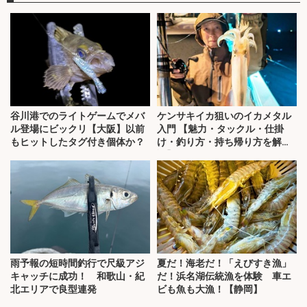
谷川港でのライトゲームでメバ
ケンサキイカ狙いのイカメタル
ル登場にビックリ【大阪】以前
入門 【魅力・タックル・仕掛
もヒットしたタグ付き個体か？
け・釣り方・持ち帰り方を解
説】
雨予報の短時間釣行で尺級アジ
夏だ！海老だ！「えびすき漁」
キャッチに成功！ 和歌山・紀
だ！浜名湖伝統漁を体験 車エ
北エリアで良型連発
ビも魚も大漁！【静岡】