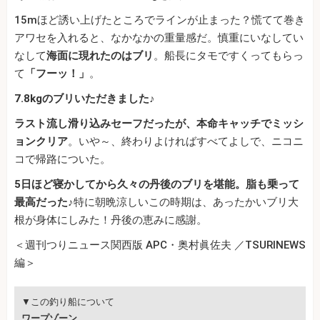
15mほど誘い上げたところでラインが止まった？慌てて巻き
アワセを入れると、なかなかの重量感だ。慎重にいなしてい
なして
海面に現れたのはブリ
。船長にタモですくってもらっ
て
「フーッ！」
。
7.8kgのブリいただきました♪
ラスト流し滑り込みセーフだったが、本命キャッチでミッシ
ョンクリア
。いや～、終わりよければすべてよしで、ニコニ
コで帰路についた。
5日ほど寝かしてから久々の丹後のブリを堪能。脂も乗って
最高だった♪
特に朝晩涼しいこの時期は、あったかいブリ大
根が身体にしみた！丹後の恵みに感謝。
＜週刊つりニュース関西版 APC・奥村眞佐夫 ／TSURINEWS
編＞
▼この釣り船について
ワープゾーン