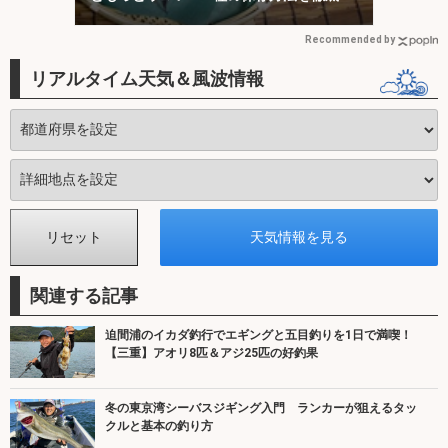
証
Recommended by
リアルタイム天気＆風波情報
関連する記事
迫間浦のイカダ釣行でエギングと五目釣りを1日で満喫！
【三重】アオリ8匹＆アジ25匹の好釣果
冬の東京湾シーバスジギング入門 ランカーが狙えるタッ
クルと基本の釣り方