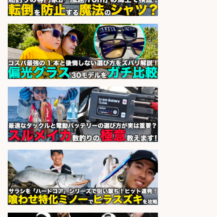
計」
メガバス株式会社
会社名
sponsored by 求人ボックス
8月開始/釣り具メーカーでの営業ア
シスタントのお仕事/残業なし/即日
勤務可/営業事務/軽作業
株式会社パソナ
会社名
sponsored by 求人ボックス
営業事務/「大津市」「時給1,300
円」小野駅から徒歩6分/釣り具メー
カーの物流事務・営業アシスタン
ト/土日祝休み×大型連休あり×残業
なし/滋賀県/大津市
株式会社ホットスタッフ滋賀
会社名
sponsored by 求人ボックス