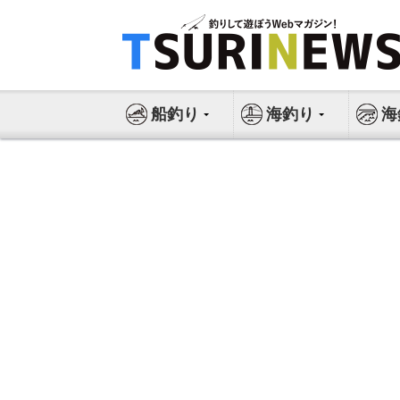
コ
ン
テ
ン
ツ
船釣り
海釣り
海
へ
ス
キ
ッ
プ