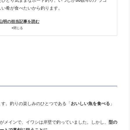
たひとり気ままなボート釣り、いつしか30数年のアラコ
しい肴が食べたいから釣ります。
山明の担当記事を読む
×
閉じる
ります。釣りの楽しみのひとつである「
おいしい魚を食べる
」
がメインで、イワシは岸壁で釣っていました。しかし、
型の
ートで真剣に狙うことに。