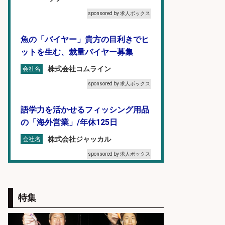
sponsored by 求人ボックス
魚の「バイヤー」貴方の目利きでヒ
ットを生む、裁量バイヤー募集
株式会社コムライン
会社名
sponsored by 求人ボックス
語学力を活かせるフィッシング用品
の「海外営業」/年休125日
株式会社ジャッカル
会社名
sponsored by 求人ボックス
未経験歓迎/釣り具メーカーでのル
ート営業/釣りや釣具などの知識必
特集
須/残業なし
株式会社天龍
会社名