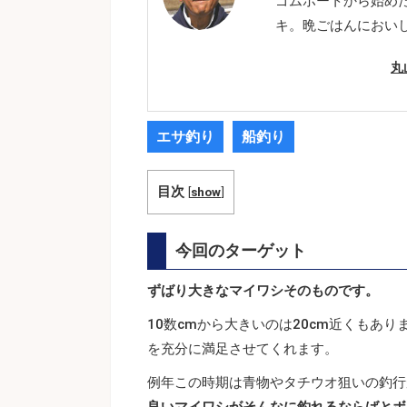
ゴムボートから始め
キ。晩ごはんにおい
丸
エサ釣り
船釣り
目次
[
show
]
今回のターゲット
ずばり大きなマイワシそのものです。
10数cmから大きいのは20cm近くもあ
を充分に満足させてくれます。
例年この時期は青物やタチウオ狙いの釣行
良いマイワシがそんなに釣れるならばとボ