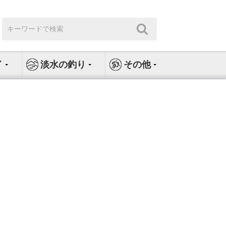
検
検
索:
索
イ
淡水の釣り
その他