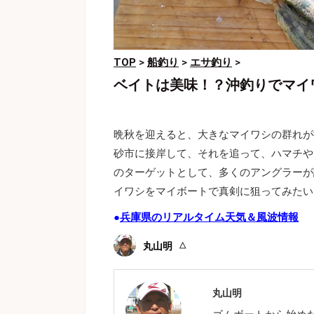
TOP
>
船釣り
>
エサ釣り
>
ベイトは美味！？沖釣りでマイ
晩秋を迎えると、大きなマイワシの群れが
砂市に接岸して、それを追って、ハマチや
のターゲットとして、多くのアングラーが
イワシをマイボートで真剣に狙ってみたい
●
兵庫県のリアルタイム天気＆風波情報
丸山明
丸山明