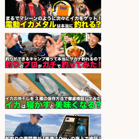
sponsored by 求人ボックス
福岡/未経験歓迎「ルート営業」/釣
り好き歓迎/インセンティブ
広松久水産株式会社
会社名
sponsored by 求人ボックス
和食, 日本料理・懐石料理/店長・店
長候補/ライブ感が満載!魚の価値を
上げ、食とエンタメで地域を元気に!
店長候補募集
魚と肴 いとおかし 魚と肴 いとお
会社名
かし
sponsored by 求人ボックス
フィッシング用品の「製品開発設