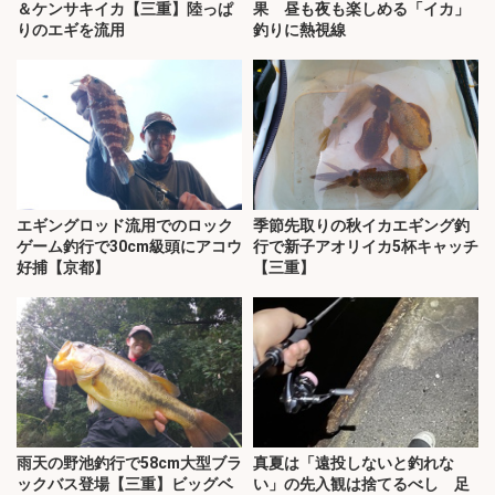
＆ケンサキイカ【三重】陸っぱ
果 昼も夜も楽しめる「イカ」
りのエギを流用
釣りに熱視線
エギングロッド流用でのロック
季節先取りの秋イカエギング釣
ゲーム釣行で30cm級頭にアコウ
行で新子アオリイカ5杯キャッチ
好捕【京都】
【三重】
雨天の野池釣行で58cm大型ブラ
真夏は「遠投しないと釣れな
ックバス登場【三重】ビッグベ
い」の先入観は捨てるべし 足