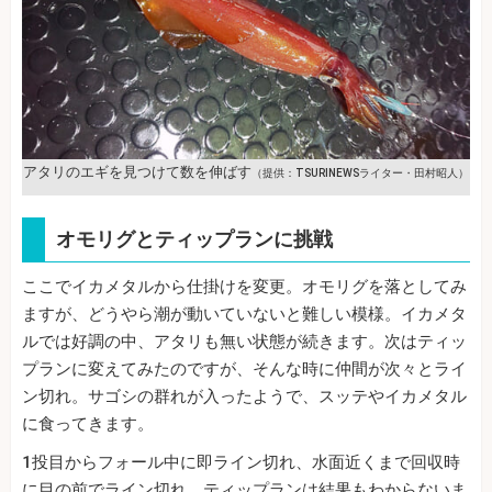
アタリのエギを見つけて数を伸ばす
（提供：TSURINEWSライター・田村昭人）
オモリグとティップランに挑戦
ここでイカメタルから仕掛けを変更。オモリグを落としてみ
ますが、どうやら潮が動いていないと難しい模様。イカメタ
ルでは好調の中、アタリも無い状態が続きます。次はティッ
プランに変えてみたのですが、そんな時に仲間が次々とライ
ン切れ。サゴシの群れが入ったようで、スッテやイカメタル
に食ってきます。
1投目からフォール中に即ライン切れ、水面近くまで回収時
に目の前でライン切れ。ティップランは結果もわからないま