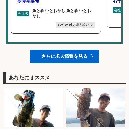
若手ス
長候補募集
会社名
魚と肴 いとおかし 魚と肴 いとお
会社名
かし
sponsored by 求人ボックス
さらに求人情報を見る
あなたにオススメ