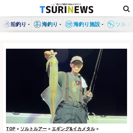
コ
ン
テ
船釣り
海釣り
海釣り施設
ソルト
ン
ツ
へ
ス
キ
ッ
プ
TOP
>
ソルトルアー
>
エギング&イカメタル
>