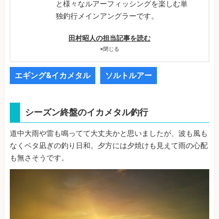
と様々なルアーフィッシングを楽しむ単
独釣行メインアングラーです。
田村昭人の担当記事を読む
×
閉じる
エギング&イカメタル
ソルトルアー
シーズン終盤のイカメタル釣行
道中大雨や雷も鳴ってて大丈夫かと思いましたが、波も風も
なくベタ凪ぎの釣り日和。夕方には夕焼けも見えて雨の心配
も無さそうです。