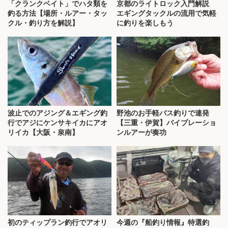
「クランクベイト」でハタ類を
京都のライトロック入門解説
釣る方法【場所・ルアー・タッ
エギングタックルの流用で気軽
クル・釣り方を解説】
に釣りを楽しもう
波止でのアジング＆エギング釣
野池のお手軽バス釣りで連発
行でアジにケンサキイカにアオ
【三重・伊賀】バイブレーショ
リイカ【大阪・泉南】
ンルアーが奏功
初のティップラン釣行でアオリ
今週の『船釣り情報』特選釣