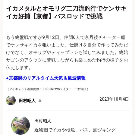
イカメタルとオモリグ二刀流釣行でケンサキ
イカ好捕【京都】バスロッドで挑戦
もう終盤戦ですが9月12日、仲間6人で京丹後チャーター船
でケンサキイカを狙いました。仕掛けを自分で作ってみただ
けでなく、オモリグやティップランも試してみました。終始
サゴシのアタックに苦戦しながらも楽しめた釣行の様子をお
伝えします。
●
京都府のリアルタイム天気＆風波情報
（アイキャッチ画像提供：TSURINEWSライター・田村昭人）
2023年10月4日
田村昭人
田村昭人
近畿圏でイカや根魚、バス、船ジギング