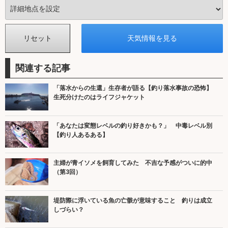
関連する記事
「落水からの生還」生存者が語る【釣り落水事故の恐怖】
生死分けたのはライフジャケット
「あなたは変態レベルの釣り好きかも？」 中毒レベル別
【釣り人あるある】
主婦が青イソメを飼育してみた 不吉な予感がついに的中
（第3回）
堤防際に浮いている魚の亡骸が意味すること 釣りは成立
しづらい？