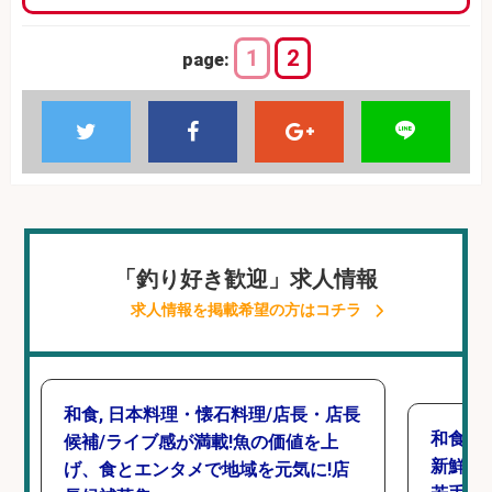
1
2
page:
「釣り好き歓迎」求人情報
求人情報を掲載希望の方はコチラ
和食, 日本料理・懐石料理/店長・店長
和食, 
候補/ライブ感が満載!魚の価値を上
新鮮な
げ、食とエンタメで地域を元気に!店