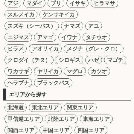
アジ
マダイ
ブリ
イサキ
ヒラマサ
スルメイカ
ケンサキイカ
スズキ（シーバス）
ナマズ
アユ
ニジマス
アマゴ
イワナ
タチウオ
ヒラメ
アオリイカ
メジナ（グレ・クロ）
クロダイ（チヌ）
シロギス
ハゼ
マゴチ
ワカサギ
ヤリイカ
マグロ
カツオ
ヘラブナ
ブラックバス
エリアから探す
北海道
東北エリア
関東エリア
甲信越エリア
北陸エリア
東海エリア
関西エリア
中国エリア
四国エリア