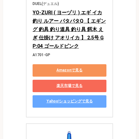
DUEL(デュエル)
YO-ZURI ( ヨーヅリ ) エギ イカ
釣り ルアー パタパタQ 【 エギン
グ 釣具 釣り道具 釣り具 餌木 え
ぎ 仕掛け アオリイカ 】 2.5号 G
P:04 ゴールドピンク
A1701-GP
Amazonで見る
楽天市場で見る
Yahoo!ショッピングで見る