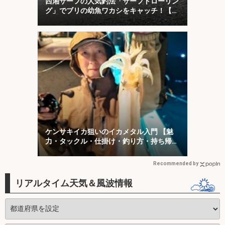
西湘サーフの人気釣法「サーフトローリン
グ」でブリの幼魚ワカシをキャッチ！【大
磯】
ケンサキイカ狙いのイカメタル入門 【魅
力・タックル・仕掛け・釣り方・持ち帰り
方を解説】
Recommended by
リアルタイム天気＆風波情報