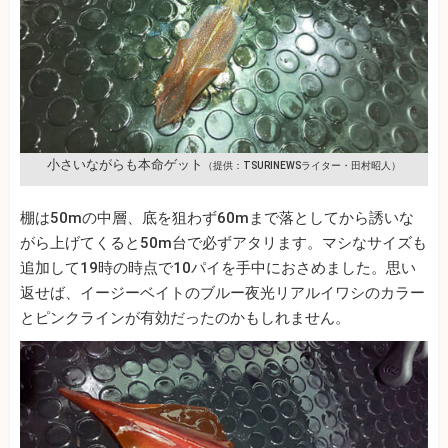
小さいながらも本命ゲット
（提供：TSURINEWSライター・田村昭人）
棚は50mの中層、底を狙わず60mまで落としてから誘いな
がら上げてくると50m台で必ずアタリます。マシなサイズも
追加して19時の時点で10パイを手中におさめました。思い
返せば、イージーベイトのブルー夜光リアルイワシのカラー
とピンクラインが有効だったのかもしれません。