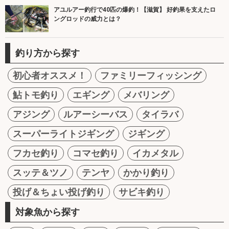
アユルアー釣行で40匹の爆釣！【滋賀】 好釣果を支えたロ
ングロッドの威力とは？
釣り方から探す
初心者オススメ！
ファミリーフィッシング
鮎トモ釣り
エギング
メバリング
アジング
ルアーシーバス
タイラバ
スーパーライトジギング
ジギング
フカセ釣り
コマセ釣り
イカメタル
スッテ＆ツノ
テンヤ
かかり釣り
投げ＆ちょい投げ釣り
サビキ釣り
対象魚から探す