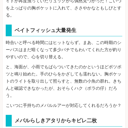
イトが再度漁っていたリュックから偶然見つかった！こいつ
を上っぱりの胸ポケットに入れて、ささやかなともしびとす
る。
ベイトフィッシュ大量発生
時合いと呼べる時間にはヒットならず。まあ、この時期のシ
ーバスはまだ暗くなって多少バチでもわいてくれた方が釣り
やすいので、心を切り替える。
と、海面が、小雨でもぱらついてきたのかというほどポツポ
ツと鳴り始めた。手のひらをかざしても濡れない。胸ポケッ
トのライトを取り出して照らすと、無数の小魚の群れ。きち
んと確認できなかったが、おそらくハク（ボラの仔）だろ
う。
こいつに手持ちのメバルルアーが対応してくれるだろうか？
メバルらしきアタリからキビレ二枚