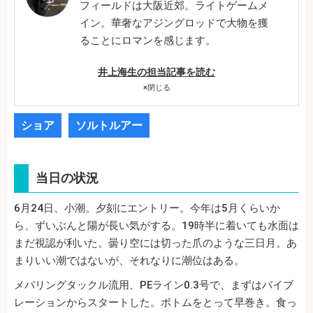
フィールドは大阪近郊。ライトゲームメ
イン。華奢なアジングロッドで大物を獲
ることにロマンを感じます。
井上海生の担当記事を読む
×
閉じる
ショア
ソルトルアー
当日の状況
6月24日、小潮。夕刻にエントリー。今年は5月くらいか
ら、ずいぶんと陽が長い気がする。19時半に着いても水面は
まだ視認が利いた。曇り空には切った爪のような三日月。あ
まりいい潮ではないが、それなりに潮位はある。
メバリングタックル流用、PEライン0.3号で、まずはバイブ
レーションからスタートした。ボトムをとって早巻き。食っ