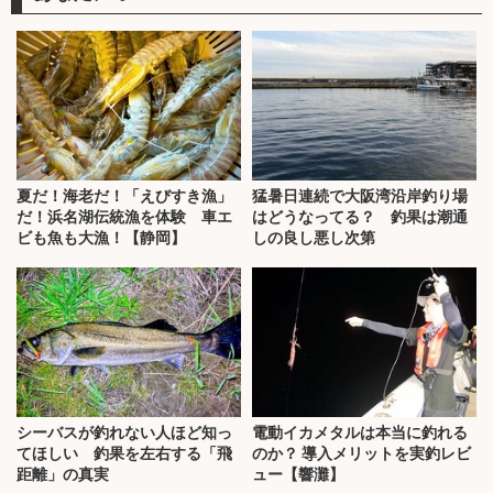
夏だ！海老だ！「えびすき漁」
猛暑日連続で大阪湾沿岸釣り場
だ！浜名湖伝統漁を体験 車エ
はどうなってる？ 釣果は潮通
ビも魚も大漁！【静岡】
しの良し悪し次第
シーバスが釣れない人ほど知っ
電動イカメタルは本当に釣れる
てほしい 釣果を左右する「飛
のか？ 導入メリットを実釣レビ
距離」の真実
ュー【響灘】