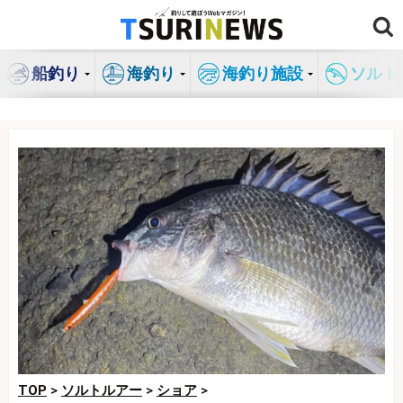
コ
ン
テ
船釣り
海釣り
海釣り施設
ソルト
ン
ツ
へ
ス
キ
ッ
プ
TOP
>
ソルトルアー
>
ショア
>