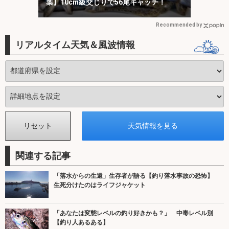
葉】10cm級交じりで56尾キャッチ！
Recommended by
リアルタイム天気＆風波情報
関連する記事
「落水からの生還」生存者が語る【釣り落水事故の恐怖】
生死分けたのはライフジャケット
「あなたは変態レベルの釣り好きかも？」 中毒レベル別
【釣り人あるある】