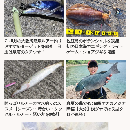
7～8月の大阪湾沿岸ルアー釣り
佐渡島のポテンシャルを実感
おすすめターゲットを紹介 目
初の日本海でエギング・ライト
玉は泉南のタチウオ！
ゲーム・ショアジギを堪能
陸っぱりルアーカマス釣りのス
真夏の磯で45cm級オナガメジナ
スメ 【シーズン・時合い・タッ
降臨【大分】浅ダナでは良型ク
クル・ルアー・誘い方を解説】
ロが連発！