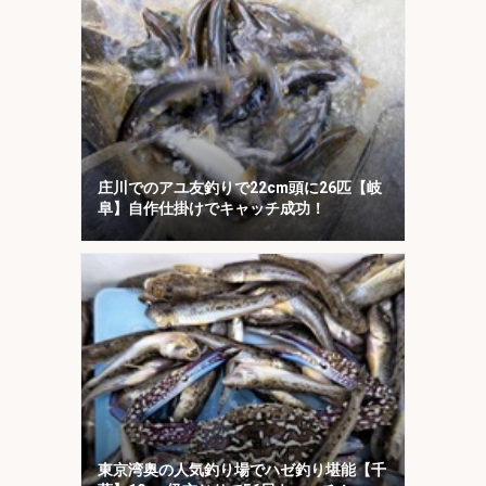
庄川でのアユ友釣りで22cm頭に26匹【岐
阜】自作仕掛けでキャッチ成功！
東京湾奥の人気釣り場でハゼ釣り堪能【千