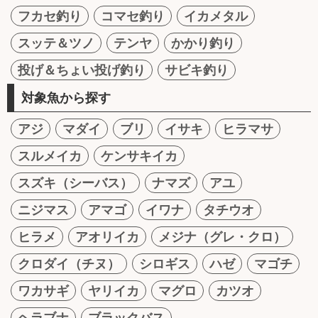
フカセ釣り
コマセ釣り
イカメタル
スッテ＆ツノ
テンヤ
かかり釣り
投げ＆ちょい投げ釣り
サビキ釣り
対象魚から探す
アジ
マダイ
ブリ
イサキ
ヒラマサ
スルメイカ
ケンサキイカ
スズキ（シーバス）
ナマズ
アユ
ニジマス
アマゴ
イワナ
タチウオ
ヒラメ
アオリイカ
メジナ（グレ・クロ）
クロダイ（チヌ）
シロギス
ハゼ
マゴチ
ワカサギ
ヤリイカ
マグロ
カツオ
ヘラブナ
ブラックバス