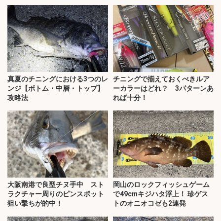
真夏のチニングにおける3つのレ
チニングで揃えておくべきルア
ンジ【ボトム・中層・トップ】
ーカラーはどれ？ 3パターンあ
攻略法
れば十分！
大阪南港で良型チヌ手中 スト
岡山のロックフィッシュゲーム
ラクチャー周りのピンスポット
で49cmキジハタ浮上！ 珍ゲス
狙い撃ちが的中！
トのオニオコゼも2連発