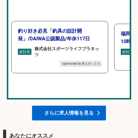
釣り好き必見「釣具の設計開
福岡「
発」/DAIWA公認製品/年休117日
10時間
株式会社スポーツライフプラネッ
会社名
会社名
ツ
sponsored by 求人ボックス
さらに求人情報を見る
あなたにオススメ