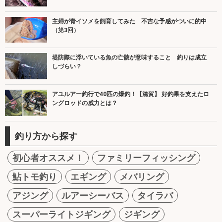
主婦が青イソメを飼育してみた 不吉な予感がついに的中
（第3回）
堤防際に浮いている魚の亡骸が意味すること 釣りは成立
しづらい？
アユルアー釣行で40匹の爆釣！【滋賀】 好釣果を支えたロ
ングロッドの威力とは？
釣り方から探す
初心者オススメ！
ファミリーフィッシング
鮎トモ釣り
エギング
メバリング
アジング
ルアーシーバス
タイラバ
スーパーライトジギング
ジギング