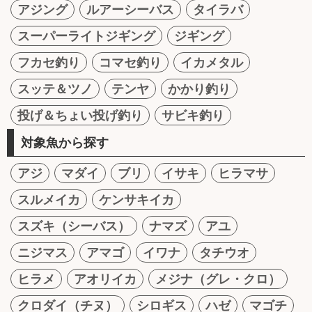
アジング
ルアーシーバス
タイラバ
スーパーライトジギング
ジギング
フカセ釣り
コマセ釣り
イカメタル
スッテ＆ツノ
テンヤ
かかり釣り
投げ＆ちょい投げ釣り
サビキ釣り
対象魚から探す
アジ
マダイ
ブリ
イサキ
ヒラマサ
スルメイカ
ケンサキイカ
スズキ（シーバス）
ナマズ
アユ
ニジマス
アマゴ
イワナ
タチウオ
ヒラメ
アオリイカ
メジナ（グレ・クロ）
クロダイ（チヌ）
シロギス
ハゼ
マゴチ