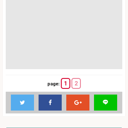
1
2
page: