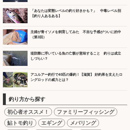
「あなたは変態レベルの釣り好きかも？」 中毒レベル別
【釣り人あるある】
主婦が青イソメを飼育してみた 不吉な予感がついに的中
（第3回）
堤防際に浮いている魚の亡骸が意味すること 釣りは成立
しづらい？
アユルアー釣行で40匹の爆釣！【滋賀】 好釣果を支えたロ
ングロッドの威力とは？
釣り方から探す
初心者オススメ！
ファミリーフィッシング
鮎トモ釣り
エギング
メバリング