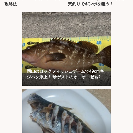
攻略法
穴釣りでギンポを狙う！
岡山のロックフィッシュゲームで49cmキ
ジハタ浮上！ 珍ゲストのオニオコゼも2連
発