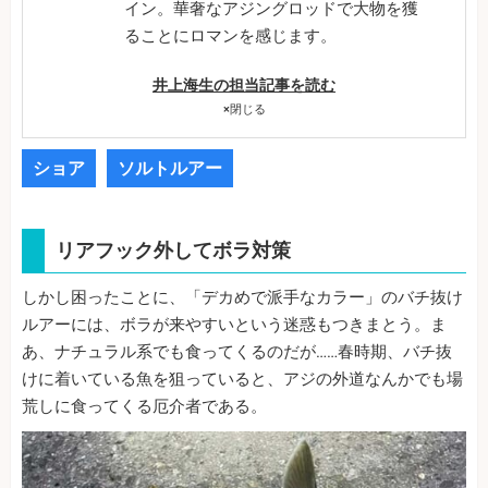
イン。華奢なアジングロッドで大物を獲
ることにロマンを感じます。
井上海生の担当記事を読む
×
閉じる
ショア
ソルトルアー
リアフック外してボラ対策
しかし困ったことに、「デカめで派手なカラー」のバチ抜け
ルアーには、ボラが来やすいという迷惑もつきまとう。ま
あ、ナチュラル系でも食ってくるのだが……春時期、バチ抜
けに着いている魚を狙っていると、アジの外道なんかでも場
荒しに食ってくる厄介者である。