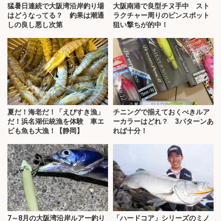
猛暑日連続で大阪湾沿岸釣り場
大阪南港で良型チヌ手中 スト
はどうなってる？ 釣果は潮通
ラクチャー周りのピンスポット
しの良し悪し次第
狙い撃ちが的中！
夏だ！海老だ！「えびすき漁」
チニングで揃えておくべきルア
だ！浜名湖伝統漁を体験 車エ
ーカラーはどれ？ 3パターンあ
ビも魚も大漁！【静岡】
れば十分！
7～8月の大阪湾沿岸ルアー釣り
「ハードコア」シリーズのミノ