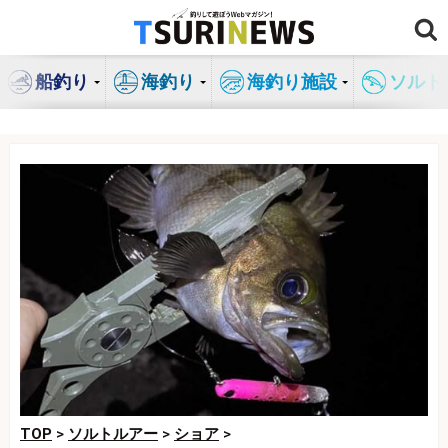
コ
ン
テ
船釣り
海釣り
海釣り施設
ソルト
ン
ツ
へ
ス
キ
ッ
プ
TOP
>
ソルトルアー
>
ショア
>