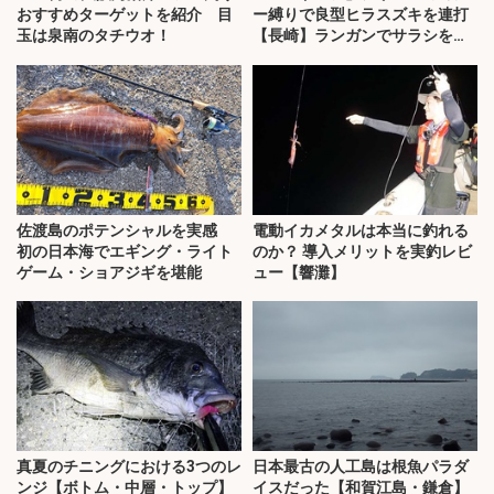
おすすめターゲットを紹介 目
ー縛りで良型ヒラスズキを連打
玉は泉南のタチウオ！
【長崎】ランガンでサラシを攻
略！
佐渡島のポテンシャルを実感
電動イカメタルは本当に釣れる
初の日本海でエギング・ライト
のか？ 導入メリットを実釣レビ
ゲーム・ショアジギを堪能
ュー【響灘】
真夏のチニングにおける3つのレ
日本最古の人工島は根魚パラダ
ンジ【ボトム・中層・トップ】
イスだった【和賀江島・鎌倉】