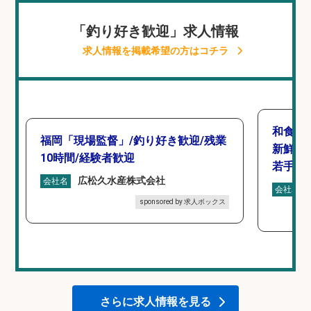
「釣り好き歓迎」求人情報
求人情報を掲載希望の方はコチラ
和食, 
福岡「現場監督」/釣り好き歓迎/残業
新鮮な
10時間/経験者歓迎
若手ス
広松久水産株式会社
会社名
会社名
sponsored by 求人ボックス
さらに求人情報を見る