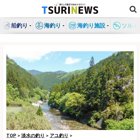
コ
ン
テ
船釣り
海釣り
海釣り施設
ソルト
ン
ツ
へ
ス
キ
ッ
プ
TOP
>
淡水の釣り
>
アユ釣り
>