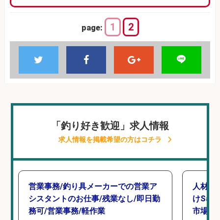
1
2
page:
「釣り好き歓迎」求人情報
求人情報を掲載希望の方はコチラ
営業事務/釣り具メーカーでの営業ア
人材紹
シスタントのお仕事/残業なし/即日勤
けSa
務可/営業事務/軽作業
市場上