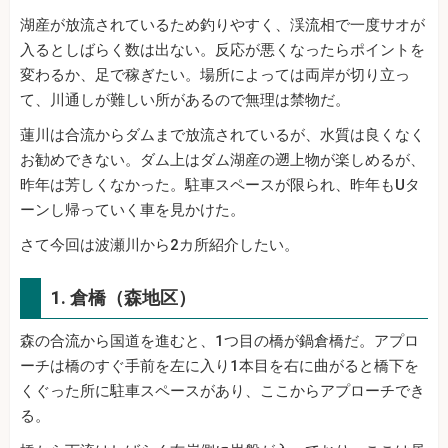
湖産が放流されているため釣りやすく、渓流相で一度サオが
入るとしばらく数は出ない。反応が悪くなったらポイントを
変わるか、足で稼ぎたい。場所によっては両岸が切り立っ
て、川通しが難しい所があるので無理は禁物だ。
蓮川は合流からダムまで放流されているが、水質は良くなく
お勧めできない。ダム上はダム湖産の遡上物が楽しめるが、
昨年は芳しくなかった。駐車スペースが限られ、昨年もUタ
ーンし帰っていく車を見かけた。
さて今回は波瀬川から2カ所紹介したい。
1. 倉橋（森地区）
森の合流から国道を進むと、1つ目の橋が鍋倉橋だ。アプロ
ーチは橋のすぐ手前を左に入り1本目を右に曲がると橋下を
くぐった所に駐車スペースがあり、ここからアプローチでき
る。