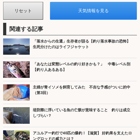
関連する記事
「落水からの生還」生存者が語る【釣り落水事故の恐怖】
生死分けたのはライフジャケット
「あなたは変態レベルの釣り好きかも？」 中毒レベル別
【釣り人あるある】
主婦が青イソメを飼育してみた 不吉な予感がついに的中
（第3回）
堤防際に浮いている魚の亡骸が意味すること 釣りは成立
しづらい？
アユルアー釣行で40匹の爆釣！【滋賀】 好釣果を支えたロ
ングロッドの威力とは？