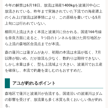
今年の解禁は6月18日。放流は湖産1400kgを波瀬川中心に
放流されている。昨年まで実施されていた下流での海産遡上
のくみ上げ放流は諸事情により、この原稿を書いている5月
上旬には行われていない。
櫛田川上流は大きく本流と波瀬川に分かれる。国道166号線
を奈良方面に走ると、1つ目のトンネルを抜けた田引地区か
ら上流の森地区合流点までが本流。
森の蓮川には蓮ダムがあり、初期の本流は水温が低く、7月
以降が狙いめ。だが放流も少なく、数釣りは期待できない。
しかし水量は多く、型も上流域より大きい。波瀬川でお土産
を確保し、本流で釣趣を楽しむのもおすすめだ。
アユが釣れるポイント
森地区で蓮川と波瀬川が合流する。国道沿いの波瀬川はダム
の影響を受けず、放流量も多く水質も良くおいしい魚が釣れ
る。