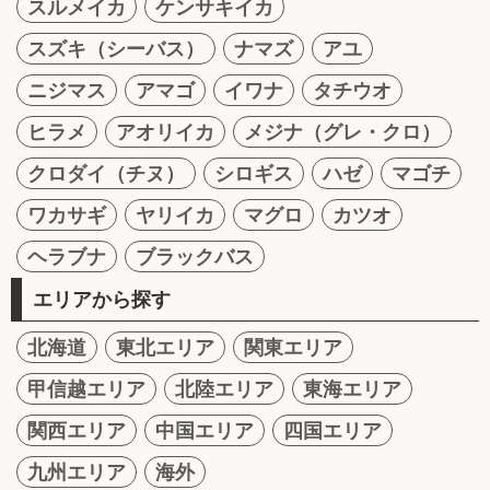
スルメイカ
ケンサキイカ
スズキ（シーバス）
ナマズ
アユ
ニジマス
アマゴ
イワナ
タチウオ
ヒラメ
アオリイカ
メジナ（グレ・クロ）
クロダイ（チヌ）
シロギス
ハゼ
マゴチ
ワカサギ
ヤリイカ
マグロ
カツオ
ヘラブナ
ブラックバス
エリアから探す
北海道
東北エリア
関東エリア
甲信越エリア
北陸エリア
東海エリア
関西エリア
中国エリア
四国エリア
九州エリア
海外