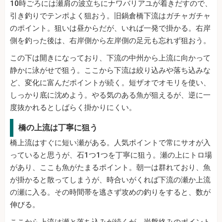
10時ごろには瀬肩の波立ちにナワバリアユが着きだすので、
引き釣りでテンポよく狙おう。旧鍋倉橋下流はガチャガチャ
のポイント。狙いは昼からだが、いれば一発で掛かる。右岸
側を釣った後は、右岸側から左岸側の足元も忘れず狙おう。
この下は開きになっており、下流の中州から上流に向かって
静かに泳がせで狙う。ここから下流は絞り込みや落ち込みな
ど、変化に富んだポイントが続く。短ザオでオモリを使い、
しっかり底に沈めよう。やる気のある魚が狙えるが、逆に一
度抜かれるとしばらく掛かりにくい。
橋の上流は丁寧に狙う
橋上流はすぐに短い瀬がある。人気ポイントで常にサオが入
っていると思うが、石1つ1つを丁寧に狙う。瀬の上にトロ場
があり、ここも魚がたまるポイント。朝一は群れており、魚
が掛かると散ってしまうが、時合いがくれば下流の瀬か上流
の瀬に入る。その時間帯を逃さず攻めの釣りをすると、数が
伸びる。
ここから上流は瀬と落ち込みが続くが、岩盤絡みのポイント