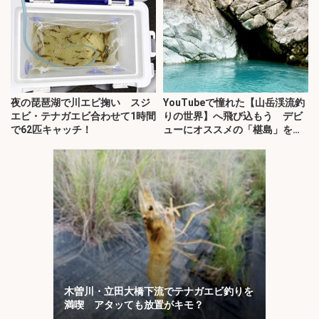
夜の琵琶湖で川エビ掬い スジ
YouTubeで憧れた【山岳渓流釣
エビ・テナガエビ合わせて1時間
りの世界】へ飛び込もう デビ
で62匹キャッチ！
ューにオススメの「椹島」を紹
介！
木曽川・立田大橋下流でテナガエビ釣りを
満喫 アタッても放置がキモ？