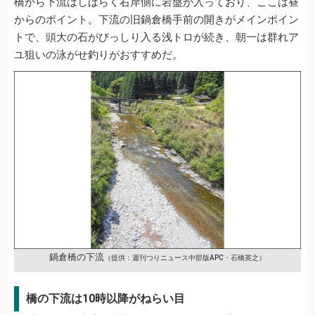
橋から下流はしばらく右岸側に岩盤が入っており、ここは昼
からのポイント。下流の旧鍋倉橋手前の開きがメインポイン
トで、頭大の石がびっしり入る浅トロが続き、朝一は群れア
ユ狙いの泳がせ釣りがおすすめだ。
鍋倉橋の下流
（提供：週刊つりニュース中部版APC・石橋英之）
橋の下流は10時以降がねらい目