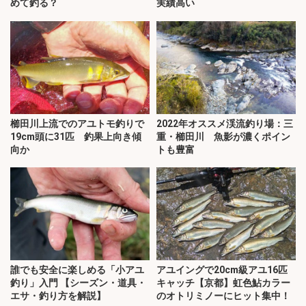
めて釣る？
実績高い
櫛田川上流でのアユトモ釣りで
2022年オススメ渓流釣り場：三
19cm頭に31匹 釣果上向き傾
重・櫛田川 魚影が濃くポイン
向か
トも豊富
誰でも安全に楽しめる「小アユ
アユイングで20cm級アユ16匹
釣り」入門 【シーズン・道具・
キャッチ【京都】虹色鮎カラー
エサ・釣り方を解説】
のオトリミノーにヒット集中！