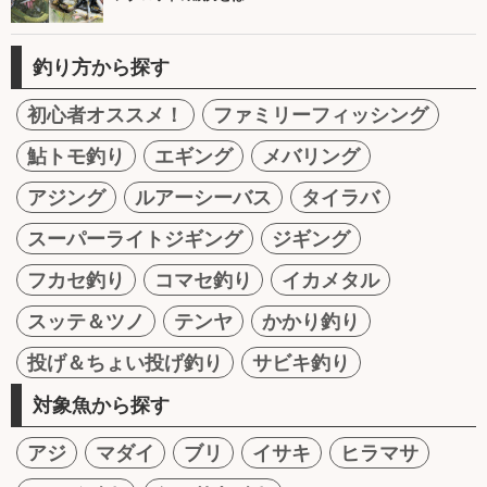
釣り方から探す
初心者オススメ！
ファミリーフィッシング
鮎トモ釣り
エギング
メバリング
アジング
ルアーシーバス
タイラバ
スーパーライトジギング
ジギング
フカセ釣り
コマセ釣り
イカメタル
スッテ＆ツノ
テンヤ
かかり釣り
投げ＆ちょい投げ釣り
サビキ釣り
対象魚から探す
アジ
マダイ
ブリ
イサキ
ヒラマサ