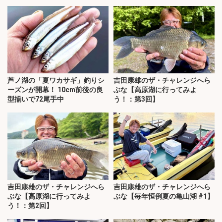
芦ノ湖の「夏ワカサギ」釣りシ
吉田康雄のザ・チャレンジへら
ーズンが開幕！ 10cm前後の良
ぶな【高原湖に行ってみよ
型揃いで72尾手中
う！：第3回】
吉田康雄のザ・チャレンジへら
吉田康雄のザ・チャレンジへら
ぶな【高原湖に行ってみよ
ぶな【毎年恒例夏の亀山湖 #1】
う！：第2回】