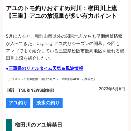
アユのトモ釣りおすすめ河川：櫛田川上流
【三重】アユの放流量が多い有力ポイント
5月に入ると、和歌山県以外の関東地方からも早期解禁情報
が入ってきた。いよいよアユ釣りシーズンの開幕。今回も、
アマゴでよく紹介している三重県松阪市飯高地区を流れる櫛
田川上流を紹介したい。
●
三重県のリアルタイム天気＆風波情報
（アイキャッチ画像提供：週刊つりニュース中部版APC・石橋英之）
2023年6月6日
TSURINEWS編集部
アユ釣り
淡水の釣り
櫛田川のアユ解禁日