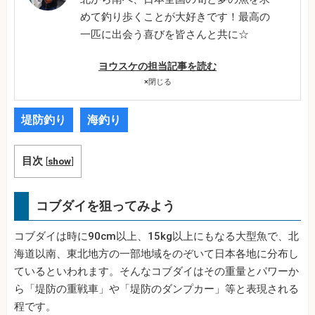
めて釣り歩くことが大好きです！最高の
一匹に出会う喜びを皆さんと共に☆
ヨウスケの担当記事を読む
×
閉じる
堤防釣り
海釣り
目次
[
show
]
コブダイを狙ってみよう
コブダイは時に90cm以上、15kg以上にもなる大型魚で、北
海道以南、東北地方の一部地域をのぞいて日本各地に分布し
ているといわれます。そんなコブダイはその重量とパワーか
ら「堤防の重戦車」や「堤防のダンプカー」等と表現される
程です。