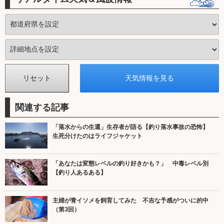
関連する記事
「落水からの生還」生存者が語る【釣り落水事故の恐怖】
生死分けたのはライフジャケット
「あなたは変態レベルの釣り好きかも？」 中毒レベル別
【釣り人あるある】
主婦が青イソメを飼育してみた 不吉な予感がついに的中
（第3回）