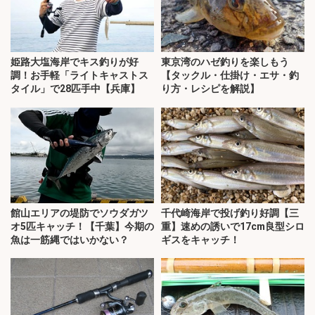
姫路大塩海岸でキス釣りが好
東京湾のハゼ釣りを楽しもう
調！お手軽「ライトキャストス
【タックル・仕掛け・エサ・釣
タイル」で28匹手中【兵庫】
り方・レシピを解説】
館山エリアの堤防でソウダガツ
千代崎海岸で投げ釣り好調【三
オ5匹キャッチ！【千葉】今期の
重】速めの誘いで17cm良型シロ
魚は一筋縄ではいかない？
ギスをキャッチ！