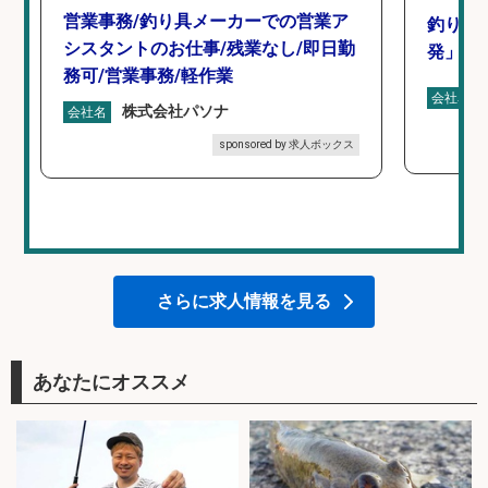
営業事務/釣り具メーカーでの営業ア
釣り好
シスタントのお仕事/残業なし/即日勤
発」/D
務可/営業事務/軽作業
会社名
株式会社パソナ
会社名
sponsored by 求人ボックス
さらに求人情報を見る
あなたにオススメ