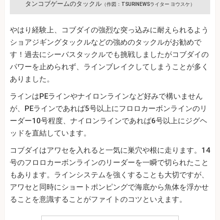
タンコブゲームのタックル
（作図：TSURINEWSライター ヨウスケ）
やはり経験上、コブダイの強烈な突っ込みに耐えられるよう
ショアジギングタックルなどの強めのタックルがお勧めで
す！過去にシーバスタックルでも挑戦しましたがコブダイの
パワーを止められず、ラインブレイクしてしまうことが多く
ありました。
ラインはPEラインやナイロンラインなど好みで構いません
が、PEラインであれば5号以上にフロロカーボンラインのリ
ーダー10号程度、ナイロンラインであれば6号以上にジグヘ
ッドを直結しています。
コブダイはアワセを入れると一気に巣穴や根に走ります。14
号のフロロカーボンラインのリーダーを一瞬で切られたこと
もあります。ラインシステムを強くすることも大切ですが、
アワセと同時にショートポンピングで海底から魚体を浮かせ
ることを意識することがファイトのコツといえます。