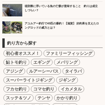
堤防際に浮いている魚の亡骸が意味すること 釣りは成立
しづらい？
アユルアー釣行で40匹の爆釣！【滋賀】 好釣果を支えたロ
ングロッドの威力とは？
釣り方から探す
初心者オススメ！
ファミリーフィッシング
鮎トモ釣り
エギング
メバリング
アジング
ルアーシーバス
タイラバ
スーパーライトジギング
ジギング
フカセ釣り
コマセ釣り
イカメタル
スッテ＆ツノ
テンヤ
かかり釣り