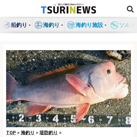
コ
ン
テ
船釣り
海釣り
海釣り施設
ソルト
ン
ツ
へ
ス
キ
ッ
プ
TOP
>
海釣り
>
堤防釣り
>