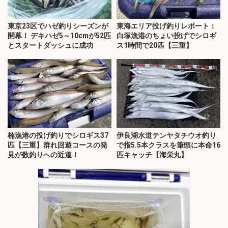
東京23区でハゼ釣りシーズンが
東海エリア投げ釣りレポート：
開幕！ デキハゼ5～10cmが52匹
白塚漁港のちょい投げでシロギ
とスタートダッシュに成功
ス1時間で20匹【三重】
楠漁港の投げ釣りでシロギス37
伊良湖水道テンヤタチウオ釣り
匹【三重】群れ回遊コースの発
で指5.5本クラスを筆頭に本命16
見が数釣りへの近道！
匹キャッチ【海栄丸】