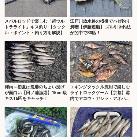
メバルロッドで楽しむ「超ウル
江戸川放水路の桟橋でハゼ釣り
トラライト」キス釣り 【タック
満喫【伊藤遊船】 ズル引き釣法
ル・ポイント・釣り方を解説】
が的中で80匹！
梅雨～初夏は漁港のちょい投げ
エギングタックル流用で楽しむ
が面白い【田ノ浦漁港】15cm級
ライトロックゲーム【京都】港
キス16匹をキャッチ！
内でアコウ・ガシラ・アオハタ
が連発！